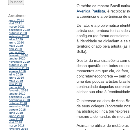
O mérito da mostra Brasil nativ
Avenida Paulista
, é recolocar 
Arquivos:
a coerência e a pertinência de 
junho 2021
abril 2021
De fato, é a problemática ident
março 2021
dezembro 2020
artista que, embora tenha sid
outubro 2020
configura (de forma consciente
setembro 2020
julho 2020
à identidade se digladiam e se
junho 2020
território criado pela artista 
maio 2020
abril 2020
Bella).
março 2020
fevereiro 2020
janeiro 2020
Gostei da maneira sóbria com q
novembro 2019
outubro 2019
dessa questão em todos os enc
setembro 2019
momentos em que ela, de fato, 
agosto 2019
julho 2019
concreta/neoconcreta — sem dú
junho 2019
uma das poucas artistas brasile
maio 2019
abril 2019
continuidade daquelas corrente
março 2019
fevereiro 2019
alinhar sua obra à “continuida
janeiro 2019
dezembro 2018
novembro 2018
O interesse da obra de Anna Be
outubro 2018
de seus colegas (sobretudo nos 
setembro 2018
agosto 2018
na abstração lírica (ou “expres
julho 2018
mesmo a demandas de mercad
junho 2018
maio 2018
abril 2018
Acima me utilizei de metáforas li
março 2018
fevereiro 2018