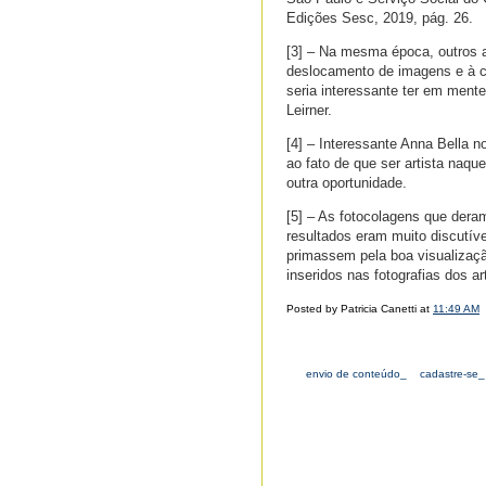
Edições Sesc, 2019, pág. 26.
[3] – Na mesma época, outros a
deslocamento de imagens e à co
seria interessante ter em ment
Leirner.
[4] – Interessante Anna Bella n
ao fato de que ser artista naq
outra oportunidade.
[5] – As fotocolagens que der
resultados eram muito discutív
primassem pela boa visualização
inseridos nas fotografias dos ar
Posted by Patricia Canetti at
11:49 AM
envio de conteúdo_
cadastre-se_