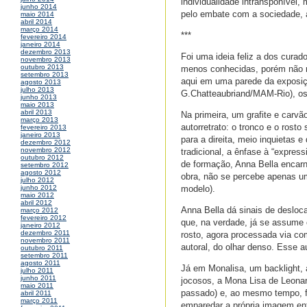
individualidade intransponível
junho 2014
pelo embate com a sociedade, a t
maio 2014
abril 2014
março 2014
***
fevereiro 2014
janeiro 2014
dezembro 2013
Foi uma ideia feliz a dos cura
novembro 2013
outubro 2013
menos conhecidas, porém não me
setembro 2013
aqui em uma parede da exposiçã
agosto 2013
julho 2013
G.Chatteaubriand/MAM-Rio), os 
junho 2013
maio 2013
abril 2013
Na primeira, um grafite e carvã
março 2013
autorretrato: o tronco e o rost
fevereiro 2013
janeiro 2013
para a direita, meio inquietas e
dezembro 2012
novembro 2012
tradicional, a ênfase à “expres
outubro 2012
de formação, Anna Bella encarn
setembro 2012
agosto 2012
obra, não se percebe apenas u
julho 2012
modelo).
junho 2012
maio 2012
abril 2012
Anna Bella dá sinais de desloc
março 2012
fevereiro 2012
que, na verdade, já se assume
janeiro 2012
dezembro 2011
rosto, agora processada via co
novembro 2011
autoral, do olhar denso. Esse 
outubro 2011
setembro 2011
agosto 2011
Já em Monalisa, um backlight, 
julho 2011
junho 2011
jocosos, a Mona Lisa de Leonar
maio 2011
passado) e, ao mesmo tempo, f
abril 2011
março 2011
emparedar a própria imagem ent