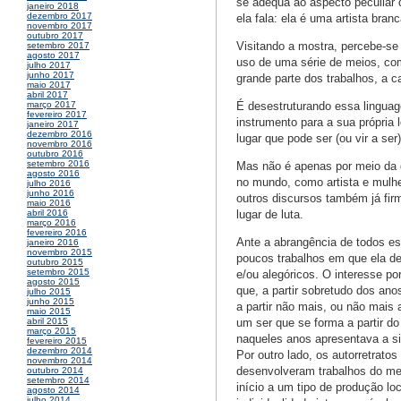
se adequa ao aspecto peculiar
janeiro 2018
dezembro 2017
ela fala: ela é uma artista bra
novembro 2017
outubro 2017
Visitando a mostra, percebe-se 
setembro 2017
agosto 2017
uso de uma série de meios, como
julho 2017
junho 2017
grande parte dos trabalhos, a ca
maio 2017
abril 2017
É desestruturando essa linguag
março 2017
fevereiro 2017
instrumento para a sua própria
janeiro 2017
dezembro 2016
lugar que pode ser (ou vir a ser
novembro 2016
outubro 2016
setembro 2016
Mas não é apenas por meio da d
agosto 2016
no mundo, como artista e mulhe
julho 2016
junho 2016
outros discursos também já firm
maio 2016
lugar de luta.
abril 2016
março 2016
fevereiro 2016
Ante a abrangência de todos es
janeiro 2016
novembro 2015
poucos trabalhos em que ela des
outubro 2015
setembro 2015
e/ou alegóricos. O interesse po
agosto 2015
que, a partir sobretudo dos ano
julho 2015
junho 2015
a partir não mais, ou não mais
maio 2015
um ser que se forma a partir 
abril 2015
março 2015
naqueles anos apresentava a s
fevereiro 2015
dezembro 2014
Por outro lado, os autorretrato
novembro 2014
desenvolveram trabalhos do mesm
outubro 2014
setembro 2014
início a um tipo de produção l
agosto 2014
julho 2014