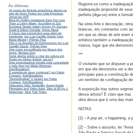
Registre-se como a inadequação 
As últimas:
inadequação proposital de seus
As vozes da floresta amazônica vibram na
arte de Hugo Fortes por Leila Kiyomura,
perfeita (diga-se) entre a forma
Jornal da USP
Most Art Gallery Assistants Earn Far Less
Na série Arte e decoração, ret
Than a Living Wage, According to Our
Exclusive Dealer Salary Survey by Zachary
brancas, em contrastes com as
Small & Eileen Kinsella, Artnet News
O futuro das exposições para além da
em que as obras de arte eram a
pandemia, por Luiz Camillo Osorio (com
enfatiza também a inadequação 
Marta Mestre), Prêmio Pipa
Arte e os desafios do Antropoceno por Luiz
massa, lugar que ela demonstr
Camillo Osorio, Prêmio Pipa
Arte como encruzilhada por Moacir dos
Anjos, Revista Zum
***
Carta aberta sobre a crise da cultura em
Goiás por Divino Sobral, seLecT
Uma pesquisadora movida pela curiosidade
O visitante que se dispuser a p
e pelo rigor por Maria Hirszman,
em que ela demonstra ser a dese
Arte!Brasileiros
O espetáculo deve continuar? por Fabio
principais para a constituição
Cypriano, Arte!Brasileiros
“Desverticalizar” o museu por Fabio
um território de conflagração de
Cypriano, Arte!Brasileiros
Obituaries: Aldo Tambellini, Avant-Garde
A exposição traz outros segme
Filmmaker and Video Artist, Dies at 90 by J.
Hoberman, New York Times
dessa artista? É claro que traz.
obra dessa que é uma das mais i
NOTAS
[1] – A pop art, o happening, a 
[2] – Sobre o assunto, ler “Ann
São Paulo e Serviço Social do