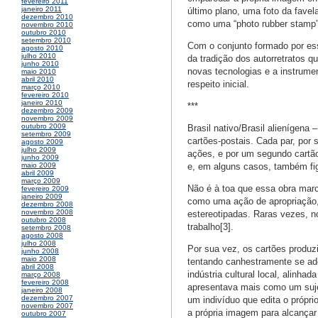
fevereiro 2011
janeiro 2011
último plano, uma foto da fave
dezembro 2010
como uma “photo rubber stamp” d
novembro 2010
outubro 2010
setembro 2010
Com o conjunto formado por essa
agosto 2010
julho 2010
da tradição dos autorretratos qu
junho 2010
novas tecnologias e a instrume
maio 2010
abril 2010
respeito inicial.
março 2010
fevereiro 2010
janeiro 2010
***
dezembro 2009
novembro 2009
outubro 2009
Brasil nativo/Brasil alienígena
setembro 2009
cartões-postais. Cada par, por
agosto 2009
julho 2009
ações, e por um segundo cartão
junho 2009
e, em alguns casos, também fig
maio 2009
abril 2009
março 2009
Não é à toa que essa obra marco
fevereiro 2009
janeiro 2009
como uma ação de apropriação, 
dezembro 2008
novembro 2008
estereotipadas. Raras vezes, no
outubro 2008
trabalho[3].
setembro 2008
agosto 2008
julho 2008
Por sua vez, os cartões produz
junho 2008
maio 2008
tentando canhestramente se ade
abril 2008
indústria cultural local, alinha
março 2008
fevereiro 2008
apresentava mais como um sujei
janeiro 2008
dezembro 2007
um indivíduo que edita o próprio
novembro 2007
a própria imagem para alcançar
outubro 2007