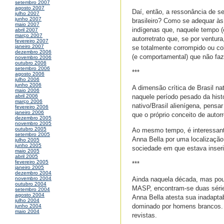
setembro 2007
agosto 2007
Daí, então, a ressonância de sen
julho 2007
junho 2007
brasileiro? Como se adequar às
maio 2007
indígenas que, naquele tempo (
abril 2007
março 2007
autorretrato que, se por ventur
fevereiro 2007
janeiro 2007
se totalmente corrompido ou co
dezembro 2006
(e comportamental) que não fazi
novembro 2006
outubro 2006
setembro 2006
***
agosto 2006
julho 2006
junho 2006
A dimensão crítica de Brasil nat
maio 2006
naquele período pesado da histó
abril 2006
março 2006
nativo/Brasil alienígena, pens
fevereiro 2006
janeiro 2006
que o próprio conceito de autorr
dezembro 2005
novembro 2005
outubro 2005
Ao mesmo tempo, é interessante
setembro 2005
Anna Bella por uma localização 
julho 2005
junho 2005
sociedade em que estava inseri
maio 2005
abril 2005
fevereiro 2005
***
janeiro 2005
dezembro 2004
Ainda naquela década, mas pouc
novembro 2004
outubro 2004
MASP, encontram-se duas séries
setembro 2004
agosto 2004
Anna Bella atesta sua inadaptab
julho 2004
dominado por homens brancos. El
junho 2004
maio 2004
revistas.