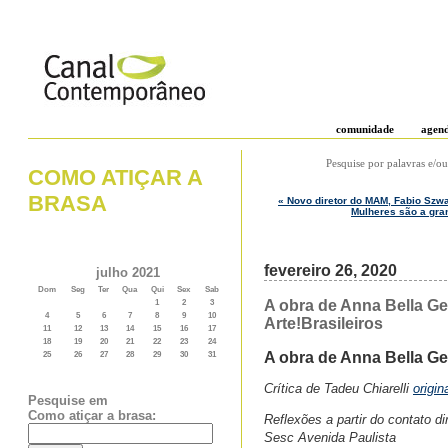
comunidade
agen
Pesquise por palavras e/ou
COMO ATIÇAR A
BRASA
« Novo diretor do MAM, Fabio Szwa
Mulheres são a gran
fevereiro 26, 2020
julho 2021
Dom
Seg
Ter
Qua
Qui
Sex
Sab
A obra de Anna Bella Gei
1
2
3
4
5
6
7
8
9
10
Arte!Brasileiros
11
12
13
14
15
16
17
18
19
20
21
22
23
24
A obra de Anna Bella Gei
25
26
27
28
29
30
31
Crítica de Tadeu Chiarelli
origi
Pesquise em
Como atiçar a brasa:
Reflexões a partir do contato d
Sesc Avenida Paulista