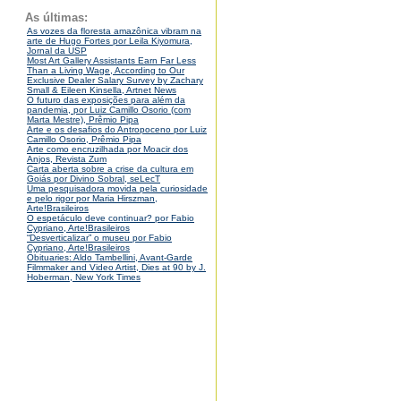
As últimas:
As vozes da floresta amazônica vibram na
arte de Hugo Fortes por Leila Kiyomura,
Jornal da USP
Most Art Gallery Assistants Earn Far Less
Than a Living Wage, According to Our
Exclusive Dealer Salary Survey by Zachary
Small & Eileen Kinsella, Artnet News
O futuro das exposições para além da
pandemia, por Luiz Camillo Osorio (com
Marta Mestre), Prêmio Pipa
Arte e os desafios do Antropoceno por Luiz
Camillo Osorio, Prêmio Pipa
Arte como encruzilhada por Moacir dos
Anjos, Revista Zum
Carta aberta sobre a crise da cultura em
Goiás por Divino Sobral, seLecT
Uma pesquisadora movida pela curiosidade
e pelo rigor por Maria Hirszman,
Arte!Brasileiros
O espetáculo deve continuar? por Fabio
Cypriano, Arte!Brasileiros
“Desverticalizar” o museu por Fabio
Cypriano, Arte!Brasileiros
Obituaries: Aldo Tambellini, Avant-Garde
Filmmaker and Video Artist, Dies at 90 by J.
Hoberman, New York Times