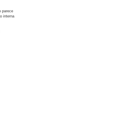
o parece
o interna
l