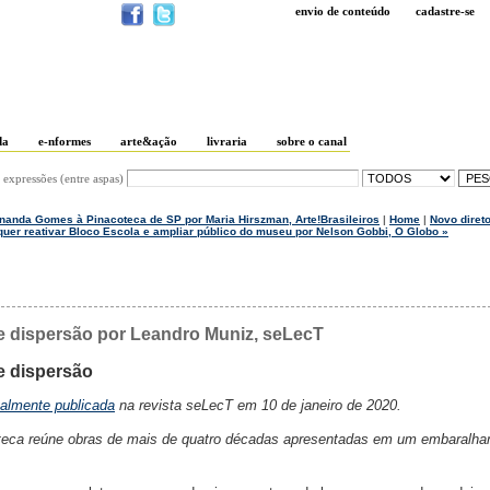
envio de conteúdo
cadastre-se
da
e-nformes
arte&ação
livraria
sobre o canal
 expressões (entre aspas)
rnanda Gomes à Pinacoteca de SP por Maria Hirszman, Arte!Brasileiros
|
Home
|
Novo diret
uer reativar Bloco Escola e ampliar público do museu por Nelson Gobbi, O Globo »
e dispersão por Leandro Muniz, seLecT
e dispersão
nalmente publicada
na revista seLecT em 10 de janeiro de 2020.
oteca reúne obras de mais de quatro décadas apresentadas em um embaralh