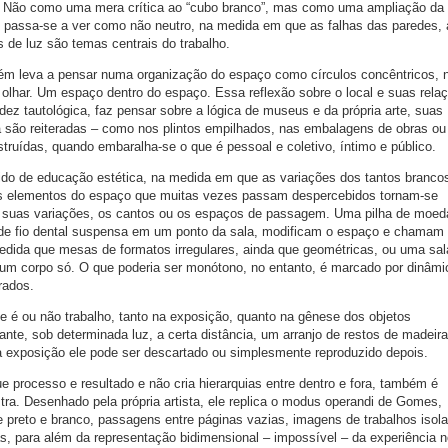
. Não como uma mera crítica ao “cubo branco”, mas como uma ampliação da
 passa-se a ver como não neutro, na medida em que as falhas das paredes, 
 de luz são temas centrais do trabalho.
ém leva a pensar numa organização do espaço como círculos concêntricos, 
lhar. Um espaço dentro do espaço. Essa reflexão sobre o local e suas rela
idez tautológica, faz pensar sobre a lógica de museus e da própria arte, suas
a são reiteradas – como nos plintos empilhados, nas embalagens de obras ou
struídas, quando embaralha-se o que é pessoal e coletivo, íntimo e público.
do de educação estética, na medida em que as variações dos tantos branco
dos elementos do espaço que muitas vezes passam despercebidos tornam-se
e suas variações, os cantos ou os espaços de passagem. Uma pilha de moe
de fio dental suspensa em um ponto da sala, modificam o espaço e chamam
dida que mesas de formatos irregulares, ainda que geométricas, ou uma sal
 um corpo só. O que poderia ser monótono, no entanto, é marcado por dinâmi
rados.
ue é ou não trabalho, tanto na exposição, quanto na gênese dos objetos
nte, sob determinada luz, a certa distância, um arranjo de restos de madeir
da exposição ele pode ser descartado ou simplesmente reproduzido depois.
 processo e resultado e não cria hierarquias entre dentro e fora, também é
tra. Desenhado pela própria artista, ele replica o modus operandi de Gomes,
 e preto e branco, passagens entre páginas vazias, imagens de trabalhos isol
as, para além da representação bidimensional – impossível – da experiência 