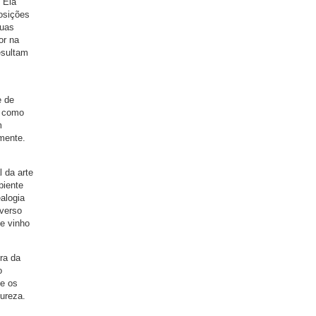
 Ela
osições
duas
or na
esultam
e de
, como
m
mente.
l da arte
piente
alogia
iverso
e vinho
ra da
o
 e os
ureza.