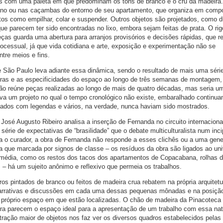
 com uma paleta em que predominam os tons de branco e o cru da madeira.
diano ou nas caçambas do entorno de seu apartamento, que organiza em comp
ntos como empilhar, colar e suspender. Outros objetos são projetados, como 
ue parecem ter sido encontradas no lixo, embora sejam feitas de prata. O rig
as guarda uma abertura para arranjos provisórios e decisões rápidas, que r
essual, já que vida cotidiana e arte, exposição e experimentação não se
ntre meios e fins.
e São Paulo leva adiante essa dinâmica, sendo o resultado de mais uma séri
 obras e as especificidades do espaço ao longo de três semanas de montagem
ção reúne peças realizadas ao longo de mais de quatro décadas, mas seria u
va um projeto no qual o tempo cronológico não existe, embaralhado continua
icados com legendas e vários, na verdade, nunca haviam sido mostrados.
 José Augusto Ribeiro analisa a inserção de Fernanda no circuito internaciona
rie de expectativas de “brasilidade” que o debate multiculturalista num inci
ra o curador, a obra de Fernanda não responde a esses clichês ou a uma gene
nda que marcada por signos de classe – os resíduos da obra são ligados ao un
 média, como os restos dos tacos dos apartamentos de Copacabana, rolhas d
 – há um sujeito anônimo e reflexivo que permeia os trabalhos.
ros pintados de branco ou feitos de madeira crua rebatem na própria arquitetu
s narrativas e discussões em cada uma dessas pequenas mônadas e na posiçã
 próprio espaço em que estão localizadas. O chão de madeira da Pinacoteca
tra parecem o espaço ideal para a apresentação de um trabalho com essa nat
ação maior de objetos nos faz ver os diversos quadros estabelecidos pelas