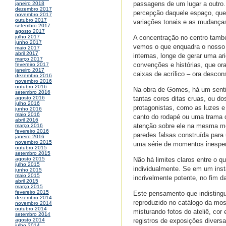
passagens de um lugar a outro
janeiro 2018
dezembro 2017
percepção daquele espaço, que
novembro 2017
outubro 2017
variações tonais e as mudanças
setembro 2017
agosto 2017
A concentração no centro tamb
julho 2017
junho 2017
vemos o que enquadra o nosso o
maio 2017
abril 2017
internas, longe de gerar uma ar
março 2017
convenções e histórias, que or
fevereiro 2017
janeiro 2017
caixas de acrílico – ora descon
dezembro 2016
novembro 2016
outubro 2016
Na obra de Gomes, há um senti
setembro 2016
tantas cores ditas cruas, ou 
agosto 2016
julho 2016
protagonistas, como as luzes 
junho 2016
maio 2016
canto do rodapé ou uma trama 
abril 2016
atenção sobre ele na mesma me
março 2016
fevereiro 2016
paredes falsas construída para
janeiro 2016
novembro 2015
uma série de momentos inespe
outubro 2015
setembro 2015
Não há limites claros entre o q
agosto 2015
julho 2015
individualmente. Se em um insta
junho 2015
maio 2015
incrivelmente potente, no fim 
abril 2015
março 2015
fevereiro 2015
Este pensamento que indistingue
dezembro 2014
reproduzido no catálogo da mos
novembro 2014
outubro 2014
misturando fotos do ateliê, cor
setembro 2014
registros de exposições divers
agosto 2014
julho 2014