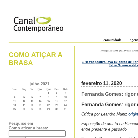
comunidade
agen
Pesquise por palavras e/ou
COMO ATIÇAR A
BRASA
« Retrospectiva leva 50 obras de Fe
Fabio Szwarcwald q
fevereiro 11, 2020
julho 2021
Dom
Seg
Ter
Qua
Qui
Sex
Sab
Fernanda Gomes: rigor 
1
2
3
4
5
6
7
8
9
10
11
12
13
14
15
16
17
Fernanda Gomes: rigor 
18
19
20
21
22
23
24
25
26
27
28
29
30
31
Crítica por Leandro Muniz
origi
Pesquise em
Exposição da artista na Pinac
Como atiçar a brasa:
entre presente e passado