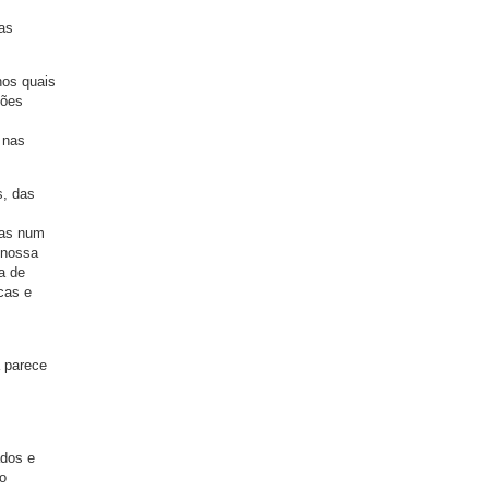
as
nos quais
ções
 nas
s, das
das num
 nossa
a de
cas e
a parece
ados e
no