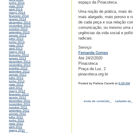
espaço da Pinacoteca.
junho 2014
maio 2014
abril 2014
Uma noção de prática, mais do
março 2014
fevereiro 2014
mais alargado, mais poroso e ra
janeiro 2014
de cada peça e sua relação com
dezembro 2013
novembro 2013
comunicação, ou mesmo uma ap
outubro 2013
urgências da vida social e polí
setembro 2013
agosto 2013
radicais.
julho 2013
junho 2013
maio 2013
Serviço
abril 2013
março 2013
Fernanda Gomes
fevereiro 2013
Até 24/2/2020
janeiro 2013
dezembro 2012
Pinacoteca
novembro 2012
Praça da Luz, 2
outubro 2012
setembro 2012
pinacoteca.org.br
agosto 2012
julho 2012
junho 2012
Posted by Patricia Canetti at
6:08 AM
maio 2012
abril 2012
março 2012
fevereiro 2012
janeiro 2012
dezembro 2011
envio de conteúdo_
cadastre-se_
novembro 2011
outubro 2011
setembro 2011
agosto 2011
julho 2011
junho 2011
maio 2011
abril 2011
março 2011