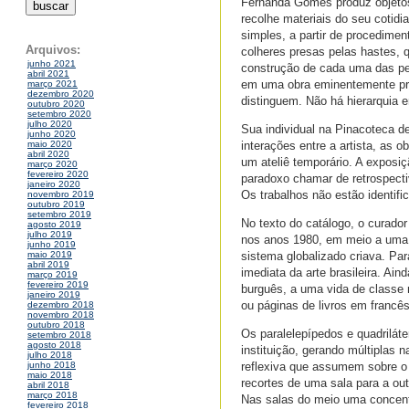
Fernanda Gomes produz objetos
recolhe materiais do seu coti
simples, a partir de procedime
Arquivos:
colheres presas pelas hastes, q
junho 2021
construção de cada uma das peç
abril 2021
em uma obra eminentemente proc
março 2021
dezembro 2020
distinguem. Não há hierarquia e
outubro 2020
setembro 2020
julho 2020
Sua individual na Pinacoteca d
junho 2020
interações entre a artista, as
maio 2020
abril 2020
um ateliê temporário. A exposi
março 2020
fevereiro 2020
paradoxo chamar de retrospecti
janeiro 2020
Os trabalhos não estão identif
novembro 2019
outubro 2019
setembro 2019
No texto do catálogo, o curador
agosto 2019
julho 2019
nos anos 1980, em meio a uma sé
junho 2019
sistema globalizado criava. Pa
maio 2019
abril 2019
imediata da arte brasileira. Ai
março 2019
fevereiro 2019
burguês, a uma vida de classe
janeiro 2019
ou páginas de livros em francês
dezembro 2018
novembro 2018
outubro 2018
Os paralelepípedos e quadriláte
setembro 2018
agosto 2018
instituição, gerando múltipla
julho 2018
reflexiva que assumem sobre o
junho 2018
maio 2018
recortes de uma sala para a ou
abril 2018
março 2018
Nas salas do meio uma concentr
fevereiro 2018