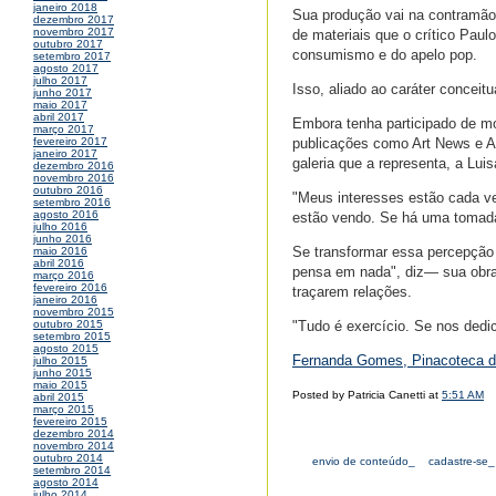
janeiro 2018
Sua produção vai na contramão
dezembro 2017
novembro 2017
de materiais que o crítico Pa
outubro 2017
consumismo e do apelo pop.
setembro 2017
agosto 2017
julho 2017
Isso, aliado ao caráter conceitu
junho 2017
maio 2017
abril 2017
Embora tenha participado de mos
março 2017
publicações como Art News e Ar
fevereiro 2017
janeiro 2017
galeria que a representa, a Lui
dezembro 2016
novembro 2016
outubro 2016
"Meus interesses estão cada ve
setembro 2016
agosto 2016
estão vendo. Se há uma tomada
julho 2016
junho 2016
Se transformar essa percepção
maio 2016
abril 2016
pensa em nada", diz— sua obra 
março 2016
fevereiro 2016
traçarem relações.
janeiro 2016
novembro 2015
"Tudo é exercício. Se nos dedi
outubro 2015
setembro 2015
agosto 2015
Fernanda Gomes, Pinacoteca de
julho 2015
junho 2015
maio 2015
Posted by Patricia Canetti at
5:51 AM
abril 2015
março 2015
fevereiro 2015
dezembro 2014
novembro 2014
outubro 2014
envio de conteúdo_
cadastre-se_
setembro 2014
agosto 2014
julho 2014