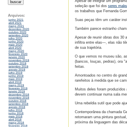
Apesar de integrar um program
seleção que foi dos
seres maleá
os trabalhos que Fernanda Gom
Arquivos:
Suas peças têm um caráter inst
junho 2021
abril 2021
março 2021
Também parece estranho chamar
dezembro 2020
outubro 2020
setembro 2020
Apesar de reunir obras dos 30 
julho 2020
junho 2020
infiltra entre elas—, elas não 
maio 2020
de sua trajetória.
abril 2020
março 2020
fevereiro 2020
O que vemos no museu são, ass
janeiro 2020
novembro 2019
(bancos, louças, pedras), ora 
outubro 2019
feitas.
setembro 2019
agosto 2019
julho 2019
Amontoados no centro do grand
junho 2019
maio 2019
rarefeitos à medida que se cam
abril 2019
março 2019
fevereiro 2019
Muitos deles foram produzidos 
janeiro 2019
devem continuar numa sala mes
dezembro 2018
novembro 2018
outubro 2018
Uma rebeldia sutil que pode aju
setembro 2018
agosto 2018
julho 2018
Contemporânea da chamada Gera
junho 2018
retomaram uma pintura gestual, 
maio 2018
abril 2018
próxima da linguagem das décad
março 2018
fevereiro 2018