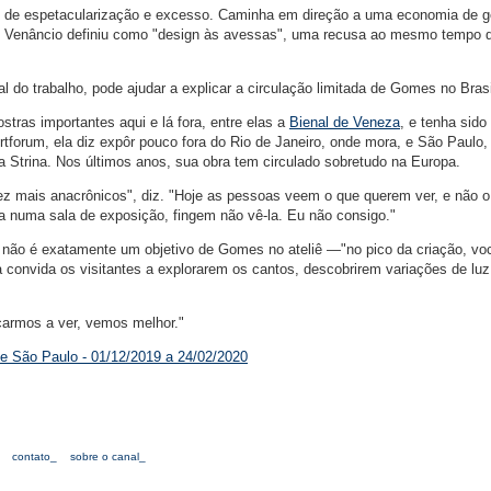
 de espetacularização e excesso. Caminha em direção a uma economia de g
ulo Venâncio definiu como "design às avessas", uma recusa ao mesmo tempo 
al do trabalho, pode ajudar a explicar a circulação limitada de Gomes no Brasi
tras importantes aqui e lá fora, entre elas a
Bienal de Veneza
, e tenha sido
tforum, ela diz expôr pouco fora do Rio de Janeiro, onde mora, e São Paulo, 
sa Strina. Nos últimos anos, sua obra tem circulado sobretudo na Europa.
z mais anacrônicos", diz. "Hoje as pessoas veem o que querem ver, e não o
 numa sala de exposição, fingem não vê-la. Eu não consigo."
 não é exatamente um objetivo de Gomes no ateliê —"no pico da criação, vo
convida os visitantes a explorarem os cantos, descobrirem variações de luz
carmos a ver, vemos melhor."
 São Paulo - 01/12/2019 a 24/02/2020
contato_
sobre o canal_