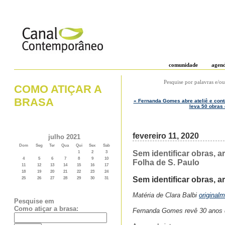
comunidade
agen
Pesquise por palavras e/ou
COMO ATIÇAR A
BRASA
« Fernanda Gomes abre ateliê e cont
leva 50 obras
fevereiro 11, 2020
julho 2021
Dom
Seg
Ter
Qua
Qui
Sex
Sab
Sem identificar obras, a
1
2
3
4
5
6
7
8
9
10
Folha de S. Paulo
11
12
13
14
15
16
17
18
19
20
21
22
23
24
Sem identificar obras, a
25
26
27
28
29
30
31
Matéria de Clara Balbi
original
Pesquise em
Como atiçar a brasa:
Fernanda Gomes revê 30 anos d