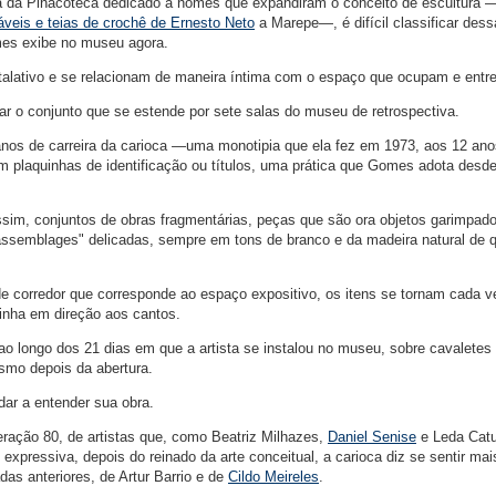
a da Pinacoteca dedicado a nomes que expandiram o conceito de escultura
veis e teias de crochê de Ernesto Neto
a Marepe—, é difícil classificar des
es exibe no museu agora.
alativo e se relacionam de maneira íntima com o espaço que ocupam e entre
 o conjunto que se estende por sete salas do museu de retrospectiva.
anos de carreira da carioca —uma monotipia que ela fez em 1973, aos 12 ano
têm plaquinhas de identificação ou títulos, uma prática que Gomes adota desde
im, conjuntos de obras fragmentárias, peças que são ora objetos garimpad
"assemblages" delicadas, sempre em tons de branco e da madeira natural de 
e corredor que corresponde ao espaço expositivo, os itens se tornam cada 
inha em direção aos cantos.
ao longo dos 21 dias em que a artista se instalou no museu, sobre cavaletes
mo depois da abertura.
dar a entender sua obra.
ção 80, de artistas que, como Beatriz Milhazes,
Daniel Senise
e Leda Cat
expressiva, depois do reinado da arte conceitual, a carioca diz se sentir mai
as anteriores, de Artur Barrio e de
Cildo Meireles
.