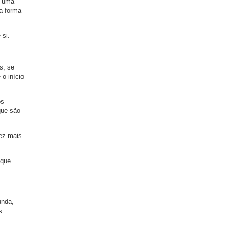
 —uma
sa forma
 si.
s, se
 o início
os
que são
vez mais
 que
unda,
s