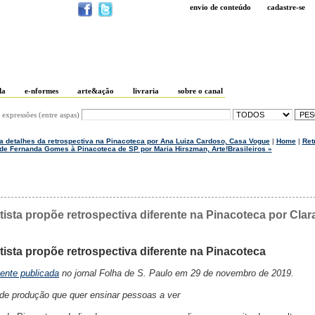
envio de conteúdo
cadastre-se
da
e-nformes
arte&ação
livraria
sobre o canal
 expressões (entre aspas)
a detalhes da retrospectiva na Pinacoteca por Ana Luiza Cardoso, Casa Vogue
|
Home
|
Ret
 de Fernanda Gomes à Pinacoteca de SP por Maria Hirszman, Arte!Brasileiros »
rtista propõe retrospectiva diferente na Pinacoteca por Clara
rtista propõe retrospectiva diferente na Pinacoteca
mente publicada
no jornal Folha de S. Paulo em 29 de novembro de 2019.
e produção que quer ensinar pessoas a ver