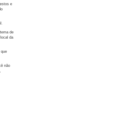
estos e
do
l.
 tema de
local da
 que
cê não
,