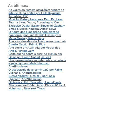
As últimas:
As vozes da floresta amazônica vibram na
arte de Hugo Fortes por Leila Kiyomura,
Jornal da USP
Most Art Gallery Assistants Earn Far Less
Than a Living Wage, According to Our
Exclusive Dealer Salary Survey by Zachary
Small & Eileen Kinsella, Artnet News
O futuro das exposições para além da
pandemia, por Luiz Camillo Osorio (com
Marta Mestre), Prêmio Pipa
Arte e os desafios do Antropoceno por Luiz
Camillo Osorio, Prêmio Pipa
Arte como encruzilhada por Moacir dos
Anjos, Revista Zum
Carta aberta sobre a crise da cultura em
Goiás por Divino Sobral, seLecT
Uma pesquisadora movida pela curiosidade
e pelo rigor por Maria Hirszman,
Arte!Brasileiros
O espetáculo deve continuar? por Fabio
Cypriano, Arte!Brasileiros
“Desverticalizar” o museu por Fabio
Cypriano, Arte!Brasileiros
Obituaries: Aldo Tambellini, Avant-Garde
Filmmaker and Video Artist, Dies at 90 by J.
Hoberman, New York Times