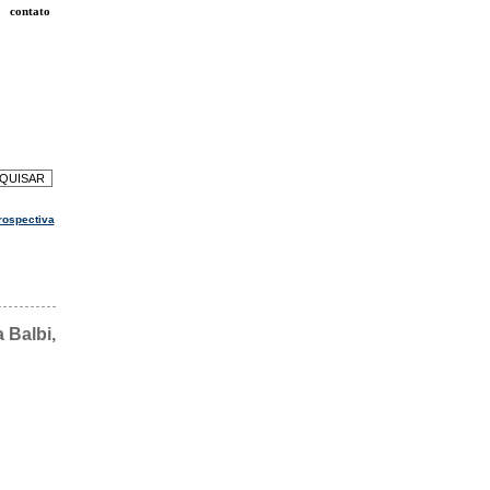
contato
rospectiva
 Balbi,