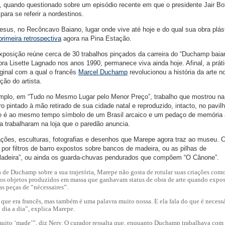
 quando questionado sobre um episódio recente em que o presidente Jair Bo
para se referir a nordestinos.
sus, no Recôncavo Baiano, lugar onde vive até hoje e do qual sua obra plás
primeira retrospectiva
agora na Pina Estação.
xposição reúne cerca de 30 trabalhos pinçados da carreira do “Duchamp bai
ra Lisette Lagnado nos anos 1990, permanece viva ainda hoje. Afinal, a prát
riginal com a qual o francês
Marcel
Duchamp
revolucionou a história da arte n
ão do artista.
xemplo, em “Tudo no Mesmo Lugar pelo Menor Preço”, trabalho que mostrou n
o pintado à mão retirado de sua cidade natal e reproduzido, intacto, no pavil
ele é ao mesmo tempo símbolo de um Brasil arcaico e um pedaço de memória a
a trabalharam na loja que o paredão anuncia.
lações, esculturas, fotografias e desenhos que Marepe agora traz ao museu.
a por filtros de barro expostos sobre bancos de madeira, ou as pilhas de
adeira”, ou ainda os guarda-chuvas pendurados que compõem “O Cânone”.
de Duchamp sobre a sua trajetória, Marepe não gosta de rotular suas criações com
os objetos produzidos em massa que ganhavam status de obra de arte quando expos
as peças de “nécessaires”.
 era francês, mas também é uma palavra muito nossa. E ela fala do que é necessá
 dia a dia”, explica Marepe.
muito ‘made’”, diz Nery. O curador ressalta que, enquanto Duchamp trabalhava com