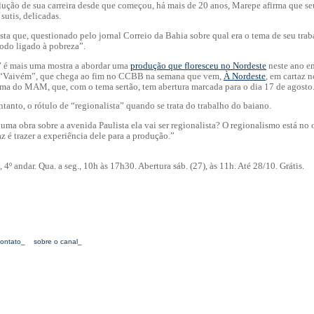
ução de sua carreira desde que começou, há mais de 20 anos, Marepe afirma que se
utis, delicadas.
ta que, questionado pelo jornal Correio da Bahia sobre qual era o tema de seu tra
odo ligado à pobreza”.
é mais uma mostra a abordar uma
produção que floresceu no Nordeste
neste ano e
az “Vaivém”, que chega ao fim no CCBB na semana que vem,
À Nordeste
, em cartaz 
ama do MAM, que, com o tema sertão, tem abertura marcada para o dia 17 de agosto
tanto, o rótulo de “regionalista” quando se trata do trabalho do baiano.
r uma obra sobre a avenida Paulista ela vai ser regionalista? O regionalismo está no 
z é trazer a experiência dele para a produção.”
, 4º andar. Qua. a seg., 10h às 17h30. Abertura sáb. (27), às 11h. Até 28/10. Grátis.
contato_
sobre o canal_