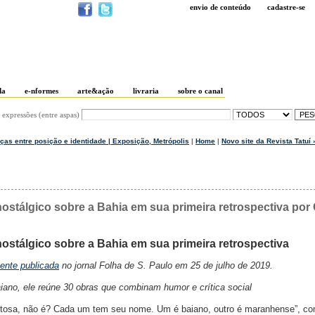
envio de conteúdo
cadastre-se
da
e-nformes
arte&ação
livraria
sobre o canal
 expressões (entre aspas)
nças entre posição e identidade | Exposição, Metrópolis
|
Home
|
Novo site da Revista Tatuí 
nostálgico sobre a Bahia em sua primeira retrospectiva por 
nostálgico sobre a Bahia em sua primeira retrospectiva
mente publicada
no jornal Folha de S. Paulo em 25 de julho de 2019.
no, ele reúne 30 obras que combinam humor e crítica social
tosa, não é? Cada um tem seu nome. Um é baiano, outro é maranhense”, c