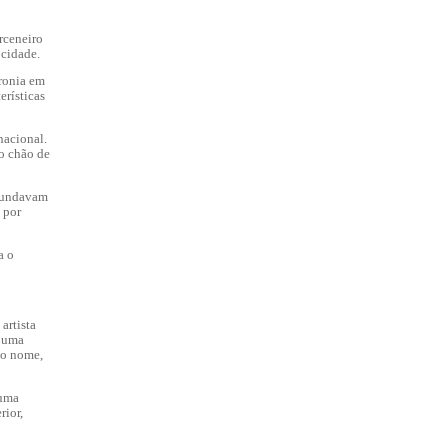
rceneiro
 cidade.
ironia em
erísticas
nacional.
 o chão de
abundavam
 por
a o
artista
z uma
mo nome,
 uma
rior,