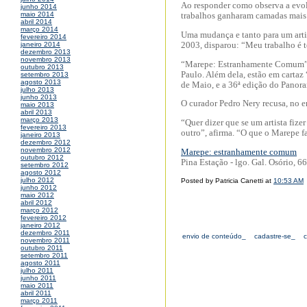
Ao responder como observa a evol
junho 2014
maio 2014
trabalhos ganharam camadas mais s
abril 2014
março 2014
Uma mudança e tanto para um artis
fevereiro 2014
2003, disparou: “Meu trabalho é t
janeiro 2014
dezembro 2013
novembro 2013
“Marepe: Estranhamente Comum” 
outubro 2013
Paulo. Além dela, estão em cart
setembro 2013
agosto 2013
de Maio, e a 36ª edição do Panor
julho 2013
junho 2013
O curador Pedro Nery recusa, no en
maio 2013
abril 2013
março 2013
“Quer dizer que se um artista fize
fevereiro 2013
outro”, afirma. “O que o Marepe fa
janeiro 2013
dezembro 2012
novembro 2012
Marepe: estranhamente comum
outubro 2012
Pina Estação - lgo. Gal. Osório, 66
setembro 2012
agosto 2012
julho 2012
Posted by Patricia Canetti at
10:53 AM
junho 2012
maio 2012
abril 2012
março 2012
fevereiro 2012
janeiro 2012
dezembro 2011
envio de conteúdo_
cadastre-se_
novembro 2011
outubro 2011
setembro 2011
agosto 2011
julho 2011
junho 2011
maio 2011
abril 2011
março 2011