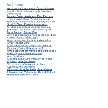
As últimas:
As vozes da floresta amazônica vibram na
arte de Hugo Fortes por Leila Kiyomura,
Jornal da USP
Most Art Gallery Assistants Earn Far Less
Than a Living Wage, According to Our
Exclusive Dealer Salary Survey by Zachary
Small & Eileen Kinsella, Artnet News
O futuro das exposições para além da
pandemia, por Luiz Camillo Osorio (com
Marta Mestre), Prêmio Pipa
Arte e os desafios do Antropoceno por Luiz
Camillo Osorio, Prêmio Pipa
Arte como encruzilhada por Moacir dos
Anjos, Revista Zum
Carta aberta sobre a crise da cultura em
Goiás por Divino Sobral, seLecT
Uma pesquisadora movida pela curiosidade
e pelo rigor por Maria Hirszman,
Arte!Brasileiros
O espetáculo deve continuar? por Fabio
Cypriano, Arte!Brasileiros
“Desverticalizar” o museu por Fabio
Cypriano, Arte!Brasileiros
Obituaries: Aldo Tambellini, Avant-Garde
Filmmaker and Video Artist, Dies at 90 by J.
Hoberman, New York Times