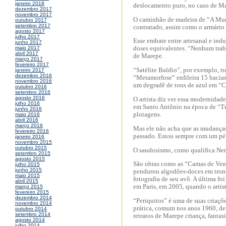
janeiro 2018
deslocamento puro, no caso de Mar
dezembro 2017
novembro 2017
O caminhão de madeira de “A Muda
outubro 2017
setembro 2017
contratado, assim como o armário
agosto 2017
julho 2017
Esse embate entre artesanal e indus
junho 2017
doses equivalentes. “Nenhum trabal
maio 2017
abril 2017
de Marepe.
março 2017
fevereiro 2017
“Satélite Baldio”, por exemplo, t
janeiro 2017
dezembro 2016
“Metamorfose” enfileira 15 bacias
novembro 2016
um degradê de tons de azul em “
outubro 2016
setembro 2016
agosto 2016
O artista diz ver essa modernidad
julho 2016
em Santo Antônio na época de “T
junho 2016
plotagens.
maio 2016
abril 2016
março 2016
Mas ele não acha que as mudanças 
fevereiro 2016
passado. Estou sempre com um pé 
janeiro 2016
novembro 2015
outubro 2015
O saudosismo, como qualifica Nery,
setembro 2015
agosto 2015
São obras como as “Camas de Vento
julho 2015
junho 2015
pendurou algodões-doces em tron
maio 2015
fotografia de seu avô. A última 
abril 2015
em Paris, em 2005, quando o arti
março 2015
fevereiro 2015
dezembro 2014
“Periquitos” é uma de suas criaçõ
novembro 2014
prática, comum nos anos 1960, de c
outubro 2014
setembro 2014
retratos de Marepe criança, fantas
agosto 2014
julho 2014