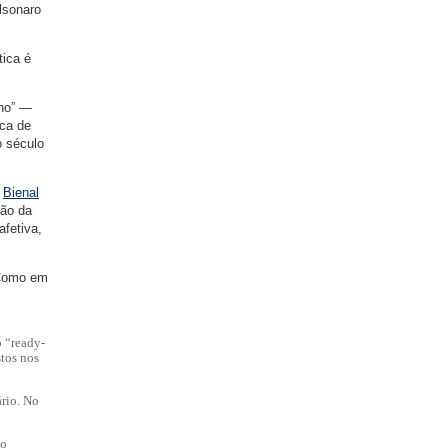
lsonaro
tica é
ano” —
ica de
o século
a
Bienal
hão da
fetiva,
 Como em
o “ready-
tos nos
rio. No
 o