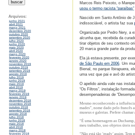
Marcos Reis Peixoto, o Marepe,
usou o termo racista “paraíbas”
Arquivos:
Nascido em Santo Antônio de Je
junho 2021
indissociável, o artista faz sua
abril 2021
março 2021
dezembro 2020
Organizada por Pedro Nery, a e
outubro 2020
alcunha que, recebida da curado
setembro 2020
julho 2020
tirar objetos de seu contexto o
junho 2020
maio 2020
20 marca grande parte da produç
abril 2020
março 2020
Ela já estava presente, por e
fevereiro 2020
janeiro 2020
de São Paulo em 2006
. Um mur
novembro 2019
outubro 2019
Bienal, no parque Ibirapuera, 
setembro 2019
uma vez que pai e avô do artist
agosto 2019
julho 2019
junho 2019
O apelido ainda vale nas insta
maio 2019
abril 2019
“Os Filtros”, instalação formad
março 2019
desempenadeiras de “Desempol
fevereiro 2019
janeiro 2019
dezembro 2018
Mesmo reconhecendo a influência 
novembro 2018
outubro 2018
mades”, nome dado pelo francês a
setembro 2018
museus e galerias. Prefere chamar 
agosto 2018
julho 2018
“É uma homenagem ao Duchamp, que
junho 2018
maio 2018
meu trabalho, uso objetos úteis no
abril 2018
março 2018
“Não está tão ‘ready’ assim. Tem 
fevereiro 2018