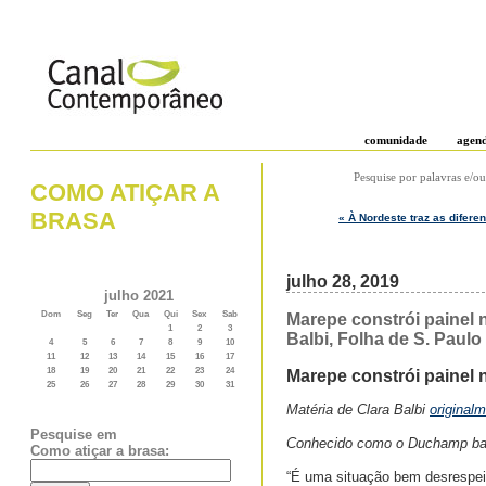
comunidade
agen
Pesquise por palavras e/ou
COMO ATIÇAR A
BRASA
« À Nordeste traz as difere
julho 28, 2019
julho 2021
Dom
Seg
Ter
Qua
Qui
Sex
Sab
Marepe constrói painel 
1
2
3
Balbi, Folha de S. Paulo
4
5
6
7
8
9
10
11
12
13
14
15
16
17
18
19
20
21
22
23
24
Marepe constrói painel 
25
26
27
28
29
30
31
Matéria de Clara Balbi
original
Pesquise em
Conhecido como o Duchamp baia
Como atiçar a brasa:
“É uma situação bem desrespei