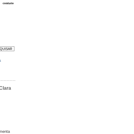
contato
»
Clara
omenta