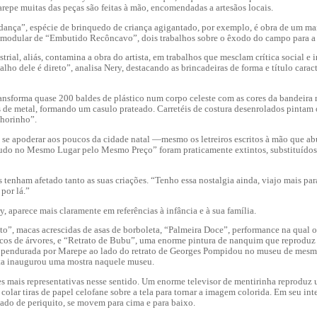
epe muitas das peças são feitas à mão, encomendadas a artesãos locais.
nça”, espécie de brinquedo de criança agigantado, por exemplo, é obra de um ma
 modular de “Embutido Recôncavo”, dois trabalhos sobre o êxodo do campo para a
trial, aliás, contamina a obra do artista, em trabalhos que mesclam crítica social e 
ho dele é direto”, analisa Nery, destacando as brincadeiras de forma e título caract
ransforma quase 200 baldes de plástico num corpo celeste com as cores da bandeira 
 de metal, formando um casulo prateado. Carretéis de costura desenrolados pintam
Chorinho”.
e se apoderar aos poucos da cidade natal —mesmo os letreiros escritos à mão que 
udo no Mesmo Lugar pelo Mesmo Preço” foram praticamente extintos, substituídos
tenham afetado tanto as suas criações. “Tenho essa nostalgia ainda, viajo mais par
por lá.”
 aparece mais claramente em referências à infância e à sua família.
”, macas acrescidas de asas de borboleta, “Palmeira Doce”, performance na qual o 
cos de árvores, e “Retrato de Bubu”, uma enorme pintura de nanquim que reprodu
foi pendurada por Marepe ao lado do retrato de Georges Pompidou no museu de mes
sta inaugurou uma mostra naquele museu.
es mais representativas nesse sentido. Um enorme televisor de mentirinha reproduz
olar tiras de papel celofane sobre a tela para tornar a imagem colorida. Em seu inte
iado de periquito, se movem para cima e para baixo.