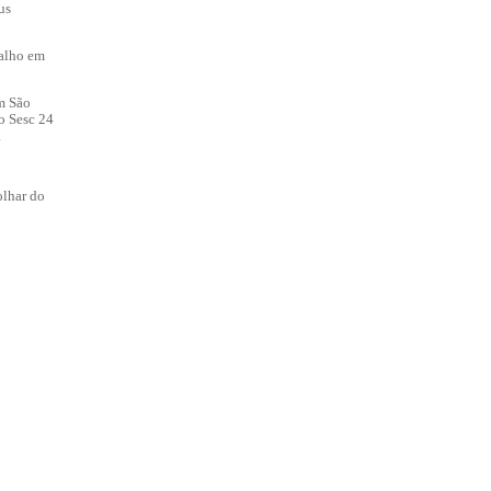
us
balho em
m São
no Sesc 24
.
olhar do