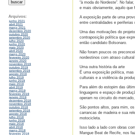
“à moda do Nordeste”. No falar
e mais obviamente, aquilo que 
Arquivos:
A exposição parte de uma provo
junho 2021
entre centralidades e periferias
abril 2021
março 2021
dezembro 2020
Uma das motivações do projeto 
outubro 2020
contraposição política que exp
setembro 2020
julho 2020
então candidato Bolsonaro.
junho 2020
maio 2020
abril 2020
Não foram poucos os preconcei
março 2020
nordestinos com atraso cultural 
fevereiro 2020
janeiro 2020
novembro 2019
Uma outra história da arte
outubro 2019
setembro 2019
É uma exposição política, mas n
agosto 2019
culturais e a violência da produ
julho 2019
junho 2019
maio 2019
Para além do estopim das últim
abril 2019
março 2019
linguagens e espaço de produçã
fevereiro 2019
operam no circuito do mercado,
janeiro 2019
dezembro 2018
novembro 2018
São pontos altos, para mim, os 
outubro 2018
setembro 2018
carrancas de madeira e sua rel
agosto 2018
julho 2018
motocicleta.
junho 2018
maio 2018
Isso lado a lado com obras com
abril 2018
março 2018
Mangue Beat de Recife, nos faz
fevereiro 2018