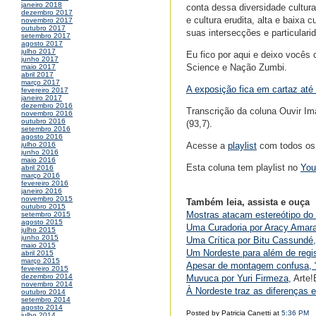
janeiro 2018
conta dessa diversidade cultural
dezembro 2017
e cultura erudita, alta e baixa 
novembro 2017
outubro 2017
suas intersecções e particular
setembro 2017
agosto 2017
julho 2017
Eu fico por aqui e deixo você
junho 2017
Science e Nação Zumbi.
maio 2017
abril 2017
março 2017
A exposição fica em cartaz até
fevereiro 2017
janeiro 2017
dezembro 2016
Transcrição da coluna Ouvir Im
novembro 2016
outubro 2016
(93,7).
setembro 2016
agosto 2016
Acesse a
playlist
com todos os
julho 2016
junho 2016
maio 2016
Esta coluna tem playlist no
You
abril 2016
março 2016
fevereiro 2016
janeiro 2016
novembro 2015
Também leia, assista e ouça
outubro 2015
Mostras atacam estereótipo do 
setembro 2015
agosto 2015
Uma Curadoria por Aracy Amara
julho 2015
junho 2015
Uma Crítica por Bitu Cassundé
maio 2015
Um Nordeste para além de regist
abril 2015
março 2015
Apesar de montagem confusa, “À
fevereiro 2015
dezembro 2014
Muvuca por Yuri Firmeza
, Arte!
novembro 2014
À Nordeste traz as diferenças e
outubro 2014
setembro 2014
agosto 2014
Posted by Patricia Canetti at
5:36 PM
julho 2014