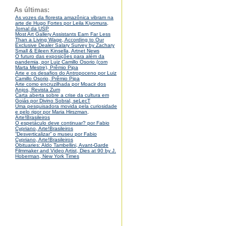
As últimas:
As vozes da floresta amazônica vibram na
arte de Hugo Fortes por Leila Kiyomura,
Jornal da USP
Most Art Gallery Assistants Earn Far Less
Than a Living Wage, According to Our
Exclusive Dealer Salary Survey by Zachary
Small & Eileen Kinsella, Artnet News
O futuro das exposições para além da
pandemia, por Luiz Camillo Osorio (com
Marta Mestre), Prêmio Pipa
Arte e os desafios do Antropoceno por Luiz
Camillo Osorio, Prêmio Pipa
Arte como encruzilhada por Moacir dos
Anjos, Revista Zum
Carta aberta sobre a crise da cultura em
Goiás por Divino Sobral, seLecT
Uma pesquisadora movida pela curiosidade
e pelo rigor por Maria Hirszman,
Arte!Brasileiros
O espetáculo deve continuar? por Fabio
Cypriano, Arte!Brasileiros
“Desverticalizar” o museu por Fabio
Cypriano, Arte!Brasileiros
Obituaries: Aldo Tambellini, Avant-Garde
Filmmaker and Video Artist, Dies at 90 by J.
Hoberman, New York Times