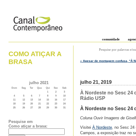
comunidade
agen
Pesquise por palavras e/ou
COMO ATIÇAR A
BRASA
« Apesar de montagem confusa, “À Nor
julho 21, 2019
julho 2021
Dom
Seg
Ter
Qua
Qui
Sex
Sab
À Nordeste no Sesc 24 d
1
2
3
4
5
6
7
8
9
10
Rádio USP
11
12
13
14
15
16
17
18
19
20
21
22
23
24
À Nordeste no Sesc 24 d
25
26
27
28
29
30
31
Coluna Ouvir Imagens de Gise
Pesquise em
Como atiçar a brasa:
Visitei
À Nordeste
, no Sesc 24
Campos, a exposição traz no se