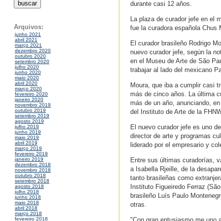
durante casi 12 años.
La plaza de curador jefe en el
Arquivos:
fue la curadora española Chus 
junho 2021
abril 2021
El curador brasileño Rodrigo M
março 2021
dezembro 2020
nuevo curador jefe, según la no
outubro 2020
en el Museu de Arte de São Paul
setembro 2020
julho 2020
trabajar al lado del mexicano P
junho 2020
maio 2020
abril 2020
Moura, que iba a cumplir casi t
março 2020
más de cinco años. La última c
fevereiro 2020
janeiro 2020
más de un año, anunciando, en d
novembro 2019
outubro 2019
del Instituto de Arte de la FHN
setembro 2019
agosto 2019
El nuevo curador jefe es uno d
julho 2019
junho 2019
director de arte y programas cul
maio 2019
abril 2019
liderado por el empresario y co
março 2019
fevereiro 2019
Entre sus últimas curadorías, v
janeiro 2019
dezembro 2018
a Isabella Rjeille, de la desapa
novembro 2018
outubro 2018
tanto brasileñas como extranjer
setembro 2018
Instituto Figueiredo Ferraz (São
agosto 2018
julho 2018
brasileño Luís Paulo Montenegro
junho 2018
maio 2018
otras.
abril 2018
março 2018
"Con gran entusiasmo me uno al
fevereiro 2018