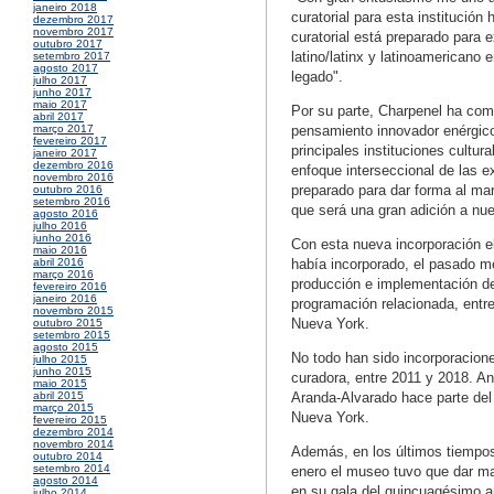
janeiro 2018
curatorial para esta institució
dezembro 2017
novembro 2017
curatorial está preparado para e
outubro 2017
latino/latinx y latinoamericano
setembro 2017
agosto 2017
legado".
julho 2017
junho 2017
maio 2017
Por su parte, Charpenel ha com
abril 2017
pensamiento innovador enérgico
março 2017
fevereiro 2017
principales instituciones cultu
janeiro 2017
dezembro 2016
enfoque interseccional de las 
novembro 2016
preparado para dar forma al marc
outubro 2016
setembro 2016
que será una gran adición a nue
agosto 2016
julho 2016
junho 2016
Con esta nueva incorporación e
maio 2016
había incorporado, el pasado m
abril 2016
março 2016
producción e implementación de
fevereiro 2016
janeiro 2016
programación relacionada, entr
novembro 2015
Nueva York.
outubro 2015
setembro 2015
agosto 2015
No todo han sido incorporacion
julho 2015
junho 2015
curadora, entre 2011 y 2018. An
maio 2015
Aranda-Alvarado hace parte del 
abril 2015
março 2015
Nueva York.
fevereiro 2015
dezembro 2014
novembro 2014
Además, en los últimos tiempos
outubro 2014
setembro 2014
enero el museo tuvo que dar ma
agosto 2014
en su gala del quincuagésimo a
julho 2014