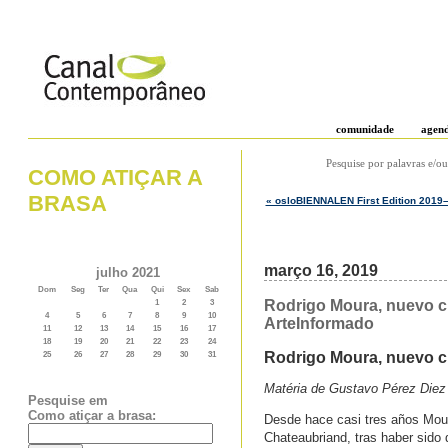
comunidade
agen
Pesquise por palavras e/ou
COMO ATIÇAR A
BRASA
« osloBIENNALEN First Edition 2019–
março 16, 2019
julho 2021
Dom
Seg
Ter
Qua
Qui
Sex
Sab
Rodrigo Moura, nuevo cu
1
2
3
4
5
6
7
8
9
10
ArteInformado
11
12
13
14
15
16
17
18
19
20
21
22
23
24
Rodrigo Moura, nuevo cu
25
26
27
28
29
30
31
Matéria de Gustavo Pérez Die
Pesquise em
Como atiçar a brasa:
Desde hace casi tres años Mour
Chateaubriand, tras haber sido d