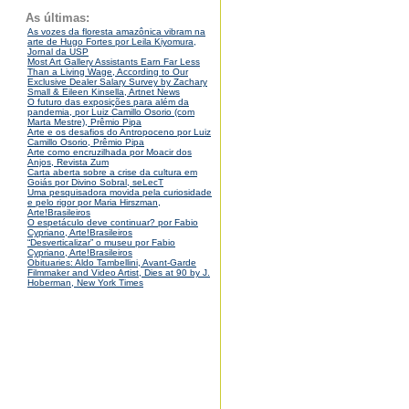
As últimas:
As vozes da floresta amazônica vibram na
arte de Hugo Fortes por Leila Kiyomura,
Jornal da USP
Most Art Gallery Assistants Earn Far Less
Than a Living Wage, According to Our
Exclusive Dealer Salary Survey by Zachary
Small & Eileen Kinsella, Artnet News
O futuro das exposições para além da
pandemia, por Luiz Camillo Osorio (com
Marta Mestre), Prêmio Pipa
Arte e os desafios do Antropoceno por Luiz
Camillo Osorio, Prêmio Pipa
Arte como encruzilhada por Moacir dos
Anjos, Revista Zum
Carta aberta sobre a crise da cultura em
Goiás por Divino Sobral, seLecT
Uma pesquisadora movida pela curiosidade
e pelo rigor por Maria Hirszman,
Arte!Brasileiros
O espetáculo deve continuar? por Fabio
Cypriano, Arte!Brasileiros
“Desverticalizar” o museu por Fabio
Cypriano, Arte!Brasileiros
Obituaries: Aldo Tambellini, Avant-Garde
Filmmaker and Video Artist, Dies at 90 by J.
Hoberman, New York Times