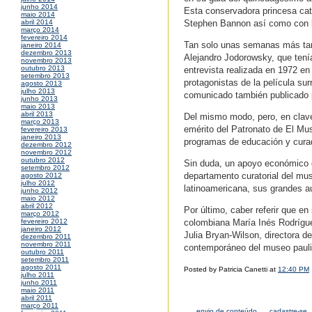
junho 2014
Esta conservadora princesa cat
maio 2014
Stephen Bannon así como con lí
abril 2014
março 2014
fevereiro 2014
Tan solo unas semanas más tarde
janeiro 2014
dezembro 2013
Alejandro Jodorowsky, que tenía
novembro 2013
outubro 2013
entrevista realizada en 1972 en
setembro 2013
protagonistas de la película su
agosto 2013
julho 2013
comunicado también publicado 
junho 2013
maio 2013
abril 2013
Del mismo modo, pero, en clave 
março 2013
emérito del Patronato de El Mu
fevereiro 2013
janeiro 2013
programas de educación y cura
dezembro 2012
novembro 2012
outubro 2012
Sin duda, un apoyo económico q
setembro 2012
departamento curatorial del mus
agosto 2012
julho 2012
latinoamericana, sus grandes a
junho 2012
maio 2012
abril 2012
Por último, caber referir que 
março 2012
colombiana María Inés Rodrígu
fevereiro 2012
janeiro 2012
Julia Bryan-Wilson, directora 
dezembro 2011
novembro 2011
contemporáneo del museo pauli
outubro 2011
setembro 2011
agosto 2011
Posted by Patricia Canetti at
12:40 PM
julho 2011
junho 2011
maio 2011
abril 2011
março 2011
envio de conteúdo_
cadastre-se_