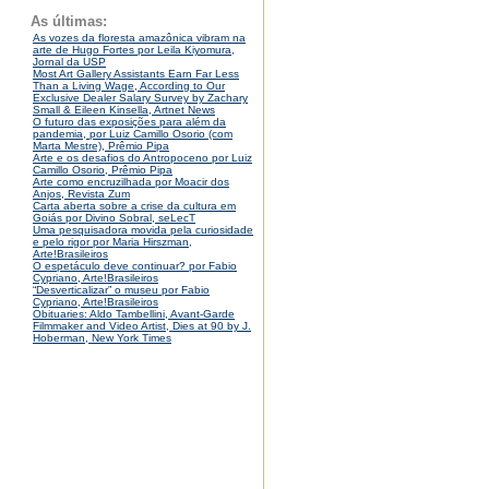
As últimas:
As vozes da floresta amazônica vibram na
arte de Hugo Fortes por Leila Kiyomura,
Jornal da USP
Most Art Gallery Assistants Earn Far Less
Than a Living Wage, According to Our
Exclusive Dealer Salary Survey by Zachary
Small & Eileen Kinsella, Artnet News
O futuro das exposições para além da
pandemia, por Luiz Camillo Osorio (com
Marta Mestre), Prêmio Pipa
Arte e os desafios do Antropoceno por Luiz
Camillo Osorio, Prêmio Pipa
Arte como encruzilhada por Moacir dos
Anjos, Revista Zum
Carta aberta sobre a crise da cultura em
Goiás por Divino Sobral, seLecT
Uma pesquisadora movida pela curiosidade
e pelo rigor por Maria Hirszman,
Arte!Brasileiros
O espetáculo deve continuar? por Fabio
Cypriano, Arte!Brasileiros
“Desverticalizar” o museu por Fabio
Cypriano, Arte!Brasileiros
Obituaries: Aldo Tambellini, Avant-Garde
Filmmaker and Video Artist, Dies at 90 by J.
Hoberman, New York Times