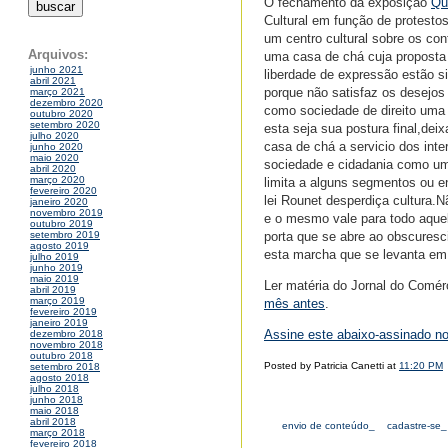
O fechamento da exposição
Qu
Cultural em função de protesto
um centro cultural sobre os con
Arquivos:
uma casa de chá cuja proposta 
junho 2021
liberdade de expressão estão s
abril 2021
porque não satisfaz os desejos
março 2021
dezembro 2020
como sociedade de direito uma 
outubro 2020
setembro 2020
esta seja sua postura final,deix
julho 2020
casa de chá a servicio dos inte
junho 2020
maio 2020
sociedade e cidadania como um
abril 2020
março 2020
limita a alguns segmentos ou e
fevereiro 2020
lei Rounet desperdiça cultura.
janeiro 2020
novembro 2019
e o mesmo vale para todo aquel
outubro 2019
porta que se abre ao obscuresc
setembro 2019
agosto 2019
esta marcha que se levanta em 
julho 2019
junho 2019
maio 2019
Ler matéria do Jornal do Comér
abril 2019
março 2019
mês antes
.
fevereiro 2019
janeiro 2019
Assine este abaixo-assinado n
dezembro 2018
novembro 2018
outubro 2018
Posted by Patricia Canetti at
11:20 PM
setembro 2018
agosto 2018
julho 2018
junho 2018
maio 2018
abril 2018
envio de conteúdo_
cadastre-se_
março 2018
fevereiro 2018