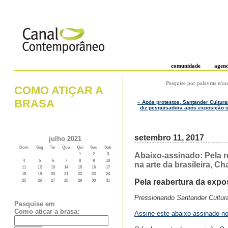
comunidade
agen
Pesquise por palavras e/ou
COMO ATIÇAR A
BRASA
« Após protestos, Santander Cultur
diz pesquisadora após exposição s
setembro 11, 2017
julho 2021
Dom
Seg
Ter
Qua
Qui
Sex
Sab
Abaixo-assinado: Pela r
1
2
3
4
5
6
7
8
9
10
na arte da brasileira, C
11
12
13
14
15
16
17
18
19
20
21
22
23
24
Pela reabertura da expo
25
26
27
28
29
30
31
Pressionando Santander Cultura
Pesquise em
Como atiçar a brasa:
Assine este abaixo-assinado n