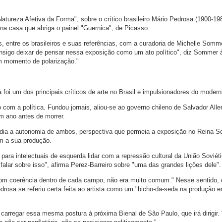
tureza Afetiva da Forma", sobre o crítico brasileiro Mário Pedrosa (1900-198
a casa que abriga o painel "Guernica", de Picasso.
s, entre os brasileiros e suas referências, com a curadoria de Michelle Somm
onsigo deixar de pensar nessa exposição como um ato político", diz Sommer 
m momento de polarização."
oi um dos principais críticos de arte no Brasil e impulsionadores do moder
 com a política. Fundou jornais, aliou-se ao governo chileno de Salvador Alle
m ano antes de morrer.
fendia a autonomia de ambos, perspectiva que permeia a exposição no Reina So
am a sua produção.
para intelectuais de esquerda lidar com a repressão cultural da União Soviét
alar sobre isso", afirma Perez-Barreiro sobre "uma das grandes lições dele".
e, com coerência dentro de cada campo, não era muito comum." Nesse sentido
drosa se referiu certa feita ao artista como um "bicho-da-seda na produção 
 carregar essa mesma postura à próxima Bienal de São Paulo, que irá dirigir.