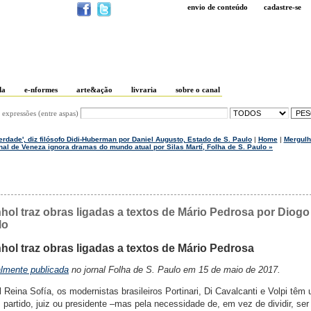
envio de conteúdo
cadastre-se
da
e-nformes
arte&ação
livraria
sobre o canal
 expressões (entre aspas)
iberdade', diz filósofo Didi-Huberman por Daniel Augusto, Estado de S. Paulo
|
Home
|
Mergulh
al de Veneza ignora dramas do mundo atual por Silas Martí, Folha de S. Paulo »
l traz obras ligadas a textos de Mário Pedrosa por Diogo
lo
l traz obras ligadas a textos de Mário Pedrosa
almente publicada
no jornal Folha de S. Paulo em 15 de maio de 2017.
eina Sofía, os modernistas brasileiros Portinari, Di Cavalcanti e Volpi têm
partido, juiz ou presidente –mas pela necessidade de, em vez de dividir, se