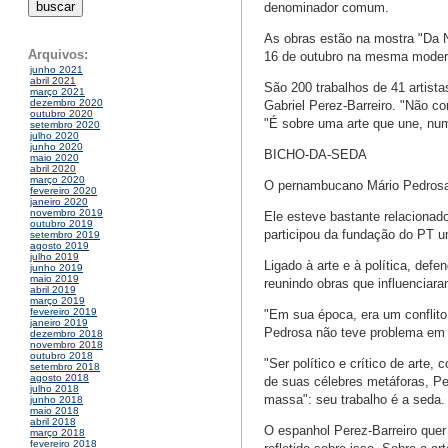
denominador comum.
As obras estão na mostra "Da Na
Arquivos:
16 de outubro na mesma modern
junho 2021
abril 2021
São 200 trabalhos de 41 artista
março 2021
dezembro 2020
Gabriel Perez-Barreiro. "Não c
outubro 2020
"É sobre uma arte que une, nu
setembro 2020
julho 2020
junho 2020
BICHO-DA-SEDA
maio 2020
abril 2020
março 2020
O pernambucano Mário Pedrosa f
fevereiro 2020
janeiro 2020
novembro 2019
Ele esteve bastante relacionado
outubro 2019
participou da fundação do PT u
setembro 2019
agosto 2019
julho 2019
Ligado à arte e à política, de
junho 2019
maio 2019
reunindo obras que influenciar
abril 2019
março 2019
fevereiro 2019
"Em sua época, era um conflito 
janeiro 2019
Pedrosa não teve problema em f
dezembro 2018
novembro 2018
outubro 2018
"Ser político e crítico de art
setembro 2018
agosto 2018
de suas célebres metáforas, Pe
julho 2018
massa": seu trabalho é a seda.
junho 2018
maio 2018
abril 2018
O espanhol Perez-Barreiro quer
março 2018
fevereiro 2018