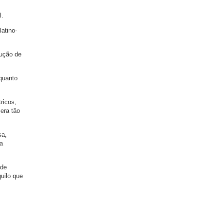
l.
atino-
rução de
 quanto
ricos,
era tão
sa,
ca
 de
uilo que