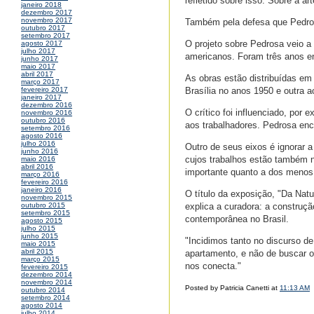
refletido sobre isso. Sobre a ar
janeiro 2018
dezembro 2017
novembro 2017
Também pela defesa que Pedrosa
outubro 2017
setembro 2017
O projeto sobre Pedrosa veio a
agosto 2017
julho 2017
americanos. Foram três anos en
junho 2017
maio 2017
abril 2017
As obras estão distribuídas em
março 2017
Brasília no anos 1950 e outra 
fevereiro 2017
janeiro 2017
dezembro 2016
O crítico foi influenciado, por
novembro 2016
outubro 2016
aos trabalhadores. Pedrosa enc
setembro 2016
agosto 2016
julho 2016
Outro de seus eixos é ignorar a
junho 2016
cujos trabalhos estão também n
maio 2016
abril 2016
importante quanto a dos menos
março 2016
fevereiro 2016
janeiro 2016
O título da exposição, "Da Natu
novembro 2015
explica a curadora: a construção
outubro 2015
setembro 2015
contemporânea no Brasil.
agosto 2015
julho 2015
junho 2015
"Incidimos tanto no discurso 
maio 2015
abril 2015
apartamento, e não de buscar o
março 2015
nos conecta."
fevereiro 2015
dezembro 2014
novembro 2014
Posted by Patricia Canetti at
11:13 AM
outubro 2014
setembro 2014
agosto 2014
julho 2014