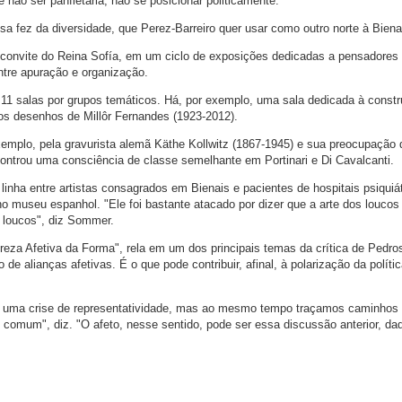
te não ser panfletária, não se posicionar politicamente."
 fez da diversidade, que Perez-Barreiro quer usar como outro norte à Biena
 convite do Reina Sofía, em um ciclo de exposições dedicadas a pensadores l
tre apuração e organização.
 11 salas por grupos temáticos. Há, por exemplo, uma sala dedicada à const
aos desenhos de Millôr Fernandes (1923-2012).
 exemplo, pela gravurista alemã Käthe Kollwitz (1867-1945) e sua preocupação
ontrou uma consciência de classe semelhante em Portinari e Di Cavalcanti.
 linha entre artistas consagrados em Bienais e pacientes de hospitais psiquiát
o museu espanhol. "Ele foi bastante atacado por dizer que a arte dos loucos 
 loucos", diz Sommer.
reza Afetiva da Forma", rela em um dos principais temas da crítica de Pedro
 de alianças afetivas. É o que pode contribuir, afinal, à polarização da políti
de uma crise de representatividade, mas ao mesmo tempo traçamos caminhos
 comum", diz. "O afeto, nesse sentido, pode ser essa discussão anterior, daq