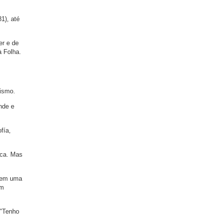
1), até
er e de
à Folha.
nismo.
nde e
fía,
ica. Mas
, em uma
em
 "Tenho