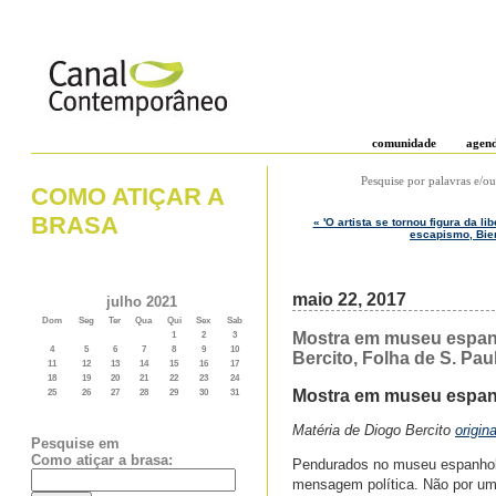
comunidade
agen
Pesquise por palavras e/ou
COMO ATIÇAR A
BRASA
« 'O artista se tornou figura da l
escapismo, Bien
maio 22, 2017
julho 2021
Dom
Seg
Ter
Qua
Qui
Sex
Sab
Mostra em museu espanho
1
2
3
4
5
6
7
8
9
10
Bercito, Folha de S. Pau
11
12
13
14
15
16
17
18
19
20
21
22
23
24
Mostra em museu espanho
25
26
27
28
29
30
31
Matéria de Diogo Bercito
origin
Pesquise em
Como atiçar a brasa:
Pendurados no museu espanhol R
mensagem política. Não por um 