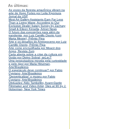
As últimas:
As vozes da floresta amazônica vibram na
arte de Hugo Fortes por Leila Kiyomura,
Jornal da USP
Most Art Gallery Assistants Earn Far Less
Than a Living Wage, According to Our
Exclusive Dealer Salary Survey by Zachary
Small & Eileen Kinsella, Artnet News
O futuro das exposições para além da
pandemia, por Luiz Camillo Osorio (com
Marta Mestre), Prêmio Pipa
Arte e os desafios do Antropoceno por Luiz
Camillo Osorio, Prêmio Pipa
Arte como encruzilhada por Moacir dos
Anjos, Revista Zum
Carta aberta sobre a crise da cultura em
Goiás por Divino Sobral, seLecT
Uma pesquisadora movida pela curiosidade
e pelo rigor por Maria Hirszman,
Arte!Brasileiros
O espetáculo deve continuar? por Fabio
Cypriano, Arte!Brasileiros
“Desverticalizar” o museu por Fabio
Cypriano, Arte!Brasileiros
Obituaries: Aldo Tambellini, Avant-Garde
Filmmaker and Video Artist, Dies at 90 by J.
Hoberman, New York Times