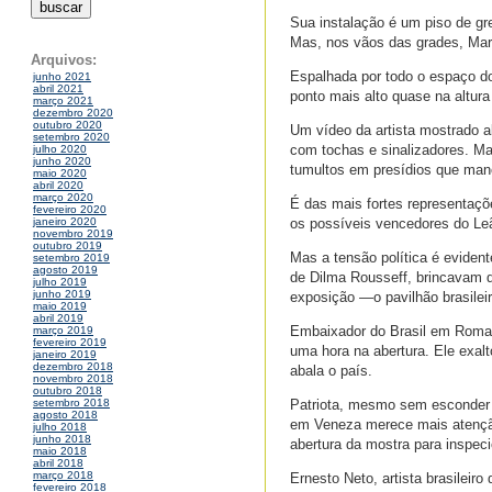
Sua instalação é um piso de gre
Mas, nos vãos das grades, Marc
Arquivos:
Espalhada por todo o espaço d
junho 2021
abril 2021
ponto mais alto quase na altura
março 2021
dezembro 2020
outubro 2020
Um vídeo da artista mostrado 
setembro 2020
com tochas e sinalizadores. M
julho 2020
junho 2020
tumultos em presídios que man
maio 2020
abril 2020
março 2020
É das mais fortes representaçõ
fevereiro 2020
os possíveis vencedores do Leã
janeiro 2020
novembro 2019
outubro 2019
Mas a tensão política é eviden
setembro 2019
agosto 2019
de Dilma Rousseff, brincavam 
julho 2019
junho 2019
exposição —o pavilhão brasileir
maio 2019
abril 2019
Embaixador do Brasil em Roma 
março 2019
fevereiro 2019
uma hora na abertura. Ele exal
janeiro 2019
dezembro 2018
abala o país.
novembro 2018
outubro 2018
Patriota, mesmo sem esconder c
setembro 2018
agosto 2018
em Veneza merece mais atenção
julho 2018
junho 2018
abertura da mostra para inspeci
maio 2018
abril 2018
março 2018
Ernesto Neto, artista brasileir
fevereiro 2018