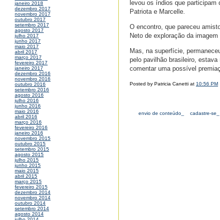
levou os índios que participam
janeiro 2018
dezembro 2017
Patriota e Marcelle.
novembro 2017
outubro 2017
setembro 2017
O encontro, que pareceu amisto
agosto 2017
Neto de exploração da imagem 
julho 2017
junho 2017
maio 2017
Mas, na superfície, permaneceu
abril 2017
março 2017
pelo pavilhão brasileiro, estav
fevereiro 2017
comentar uma possível premiaç
janeiro 2017
dezembro 2016
novembro 2016
Posted by Patricia Canetti at
10:56 PM
outubro 2016
setembro 2016
agosto 2016
julho 2016
junho 2016
maio 2016
envio de conteúdo_
cadastre-se_
abril 2016
março 2016
fevereiro 2016
janeiro 2016
novembro 2015
outubro 2015
setembro 2015
agosto 2015
julho 2015
junho 2015
maio 2015
abril 2015
março 2015
fevereiro 2015
dezembro 2014
novembro 2014
outubro 2014
setembro 2014
agosto 2014
julho 2014