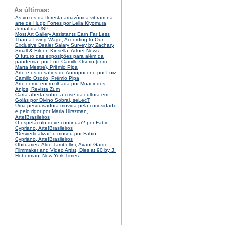
As últimas:
As vozes da floresta amazônica vibram na
arte de Hugo Fortes por Leila Kiyomura,
Jornal da USP
Most Art Gallery Assistants Earn Far Less
Than a Living Wage, According to Our
Exclusive Dealer Salary Survey by Zachary
Small & Eileen Kinsella, Artnet News
O futuro das exposições para além da
pandemia, por Luiz Camillo Osorio (com
Marta Mestre), Prêmio Pipa
Arte e os desafios do Antropoceno por Luiz
Camillo Osorio, Prêmio Pipa
Arte como encruzilhada por Moacir dos
Anjos, Revista Zum
Carta aberta sobre a crise da cultura em
Goiás por Divino Sobral, seLecT
Uma pesquisadora movida pela curiosidade
e pelo rigor por Maria Hirszman,
Arte!Brasileiros
O espetáculo deve continuar? por Fabio
Cypriano, Arte!Brasileiros
“Desverticalizar” o museu por Fabio
Cypriano, Arte!Brasileiros
Obituaries: Aldo Tambellini, Avant-Garde
Filmmaker and Video Artist, Dies at 90 by J.
Hoberman, New York Times