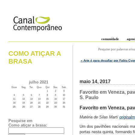
comunidade
agen
Pesquise por palavras e/ou
COMO ATIÇAR A
BRASA
« Arte é para desafiar por Fabio Cyp
maio 14, 2017
julho 2021
Dom
Seg
Ter
Qua
Qui
Sex
Sab
Favorito em Veneza, pavi
1
2
3
4
5
6
7
8
9
10
S. Paulo
11
12
13
14
15
16
17
18
19
20
21
22
23
24
Favorito em Veneza, pavi
25
26
27
28
29
30
31
Matéria de Silas Martí
original
Pesquise em
Como atiçar a brasa:
Um dos pavilhões nacionais mai
portas nesta quinta, formando fi