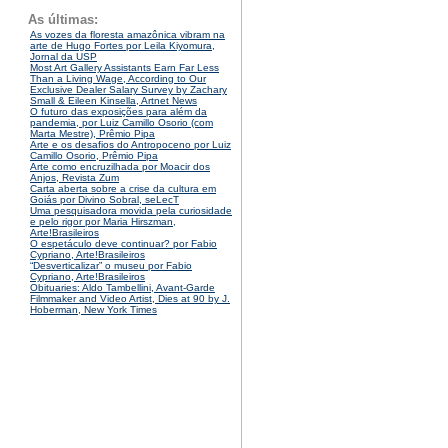
As últimas:
As vozes da floresta amazônica vibram na
arte de Hugo Fortes por Leila Kiyomura,
Jornal da USP
Most Art Gallery Assistants Earn Far Less
Than a Living Wage, According to Our
Exclusive Dealer Salary Survey by Zachary
Small & Eileen Kinsella, Artnet News
O futuro das exposições para além da
pandemia, por Luiz Camillo Osorio (com
Marta Mestre), Prêmio Pipa
Arte e os desafios do Antropoceno por Luiz
Camillo Osorio, Prêmio Pipa
Arte como encruzilhada por Moacir dos
Anjos, Revista Zum
Carta aberta sobre a crise da cultura em
Goiás por Divino Sobral, seLecT
Uma pesquisadora movida pela curiosidade
e pelo rigor por Maria Hirszman,
Arte!Brasileiros
O espetáculo deve continuar? por Fabio
Cypriano, Arte!Brasileiros
“Desverticalizar” o museu por Fabio
Cypriano, Arte!Brasileiros
Obituaries: Aldo Tambellini, Avant-Garde
Filmmaker and Video Artist, Dies at 90 by J.
Hoberman, New York Times