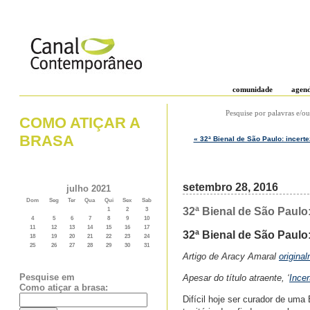
comunidade
agen
Pesquise por palavras e/ou
COMO ATIÇAR A
BRASA
« 32ª Bienal de São Paulo: incert
setembro 28, 2016
julho 2021
Dom
Seg
Ter
Qua
Qui
Sex
Sab
32ª Bienal de São Paulo
1
2
3
4
5
6
7
8
9
10
11
12
13
14
15
16
17
32ª Bienal de São Paulo
18
19
20
21
22
23
24
25
26
27
28
29
30
31
Artigo de Aracy Amaral
origina
Pesquise em
Apesar do título atraente, ‘
Incer
Como atiçar a brasa:
Difícil hoje ser curador de um