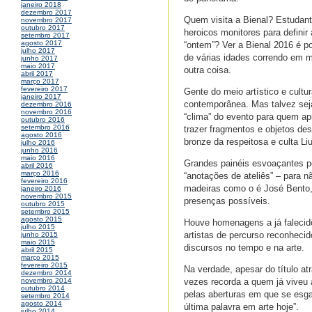
janeiro 2018
dezembro 2017
Quem visita a Bienal? Estudant
novembro 2017
outubro 2017
heroicos monitores para definir
setembro 2017
agosto 2017
“ontem”? Ver a Bienal 2016 é p
julho 2017
de várias idades correndo em m
junho 2017
maio 2017
outra coisa.
abril 2017
março 2017
fevereiro 2017
Gente do meio artístico e cultu
janeiro 2017
contemporânea. Mas talvez seja
dezembro 2016
novembro 2016
“clima” do evento para quem ap
outubro 2016
setembro 2016
trazer fragmentos e objetos d
agosto 2016
bronze da respeitosa e culta Li
julho 2016
junho 2016
maio 2016
Grandes painéis esvoaçantes p
abril 2016
março 2016
“anotações de ateliês” – para n
fevereiro 2016
madeiras como o é José Bento,
janeiro 2016
novembro 2015
presenças possíveis.
outubro 2015
setembro 2015
agosto 2015
Houve homenagens a já falecid
julho 2015
artistas de percurso reconheci
junho 2015
maio 2015
discursos no tempo e na arte.
abril 2015
março 2015
fevereiro 2015
Na verdade, apesar do título atr
dezembro 2014
vezes recorda a quem já viveu
novembro 2014
outubro 2014
pelas aberturas em que se esga
setembro 2014
agosto 2014
última palavra em arte hoje”.
julho 2014