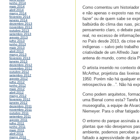
junho 2014
maio 2014
Como comentou um historiador vi
abril 2014
e não apenas o exposto nas man
março 2014
fevereiro 2014
fazer” ou de quem sabe se expr
janeiro 2014
balbúrdia do clima das ruas, p
dezembro 2013
novembro 2013
pensamento claro, o debate pass
outubro 2013
setembro 2013
real, no excesso de informaçõ
agosto 2013
no País desde 2013, da crise e
julho 2013
junho 2013
indígenas – salvo pelo trabalho
maio 2013
abril 2013
criatividade de um Alfredo Jaar
março 2013
antena do mundo, como dizia Po
fevereiro 2013
janeiro 2013
dezembro 2012
O artista inserido no contexto
novembro 2012
outubro 2012
McArthur, projetista das lixeir
setembro 2012
1950. Porém não há qualquer est
agosto 2012
julho 2012
retrospectiva de...”. Não há ex
junho 2012
maio 2012
abril 2012
Como podem arquitetos, formado
março 2012
uma Bienal como esta? Tarefa t
fevereiro 2012
janeiro 2012
museografia, a equipe de Alvar
dezembro 2011
novembro 2011
Niemeyer. Para o olhar fatigado 
outubro 2011
setembro 2011
agosto 2011
O entorno do parque assinala a
julho 2011
plantas que não desejamos para
junho 2011
maio 2011
ambiente, podemos perceber a d
abril 2011
faltado a agressividade de algu
março 2011