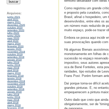
território desafiador com obras
Como registrou um grande crític
e proposto pela curadoria, com
Arquivos:
Brasil, afinal o hospedeiro, u
junho 2021
abril 2021
desenvolvidos, entre eles os as
março 2021
dezembro 2020
um número mais reduzido de part
outubro 2020
muito espaço, pode-se trazer ob
setembro 2020
julho 2020
junho 2020
Embora se possa aqui incidir 
maio 2020
abril 2020
suas provocações quando com o
março 2020
fevereiro 2020
Há algumas Bienais assistimos 
janeiro 2020
novembro 2019
monotonamente em folhas de c
outubro 2019
setembro 2019
sucessão no espaço reservado 
agosto 2019
impositivo, seus autores apre
julho 2019
junho 2019
oca de Bené Fonteles, esta po
maio 2019
abril 2019
raridades, tipo estudos de Le
março 2019
Frans Post. Porém formam antes
fevereiro 2019
janeiro 2019
dezembro 2018
Daí porque torna-se difícil ac
novembro 2018
outubro 2018
grandes pinturas. E, no entanto
setembro 2018
empequenecem a pintura maior
agosto 2018
julho 2018
junho 2018
Outro dado que creio que aind
maio 2018
abril 2018
obrigatoriamente, ser de “timin
março 2018
de panorama.
fevereiro 2018