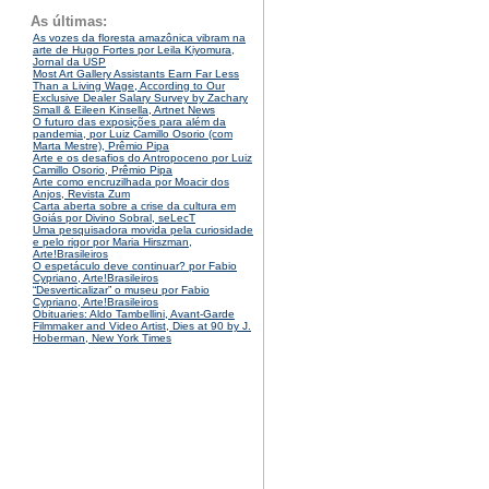
As últimas:
As vozes da floresta amazônica vibram na
arte de Hugo Fortes por Leila Kiyomura,
Jornal da USP
Most Art Gallery Assistants Earn Far Less
Than a Living Wage, According to Our
Exclusive Dealer Salary Survey by Zachary
Small & Eileen Kinsella, Artnet News
O futuro das exposições para além da
pandemia, por Luiz Camillo Osorio (com
Marta Mestre), Prêmio Pipa
Arte e os desafios do Antropoceno por Luiz
Camillo Osorio, Prêmio Pipa
Arte como encruzilhada por Moacir dos
Anjos, Revista Zum
Carta aberta sobre a crise da cultura em
Goiás por Divino Sobral, seLecT
Uma pesquisadora movida pela curiosidade
e pelo rigor por Maria Hirszman,
Arte!Brasileiros
O espetáculo deve continuar? por Fabio
Cypriano, Arte!Brasileiros
“Desverticalizar” o museu por Fabio
Cypriano, Arte!Brasileiros
Obituaries: Aldo Tambellini, Avant-Garde
Filmmaker and Video Artist, Dies at 90 by J.
Hoberman, New York Times