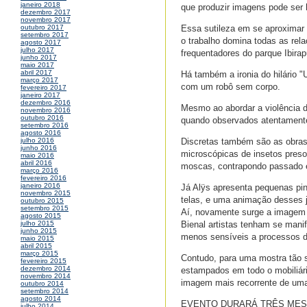
janeiro 2018
que produzir imagens pode ser 
dezembro 2017
novembro 2017
Essa sutileza em se aproximar 
outubro 2017
setembro 2017
o trabalho domina todas as rela
agosto 2017
julho 2017
frequentadores do parque Ibirap
junho 2017
maio 2017
abril 2017
Há também a ironia do hilário "
março 2017
com um robô sem corpo.
fevereiro 2017
janeiro 2017
dezembro 2016
Mesmo ao abordar a violência d
novembro 2016
outubro 2016
quando observados atentamente
setembro 2016
agosto 2016
Discretas também são as obras
julho 2016
junho 2016
microscópicas de insetos pres
maio 2016
abril 2016
moscas, contrapondo passado e
março 2016
fevereiro 2016
janeiro 2016
Já Alÿs apresenta pequenas pi
novembro 2015
telas, e uma animação desses j
outubro 2015
setembro 2015
Aí, novamente surge a imagem 
agosto 2015
Bienal artistas tenham se mani
julho 2015
junho 2015
menos sensíveis a processos d
maio 2015
abril 2015
março 2015
Contudo, para uma mostra tão 
fevereiro 2015
dezembro 2014
estampados em todo o mobiliári
novembro 2014
imagem mais recorrente de um
outubro 2014
setembro 2014
agosto 2014
EVENTO DURARÁ TRÊS ME
julho 2014