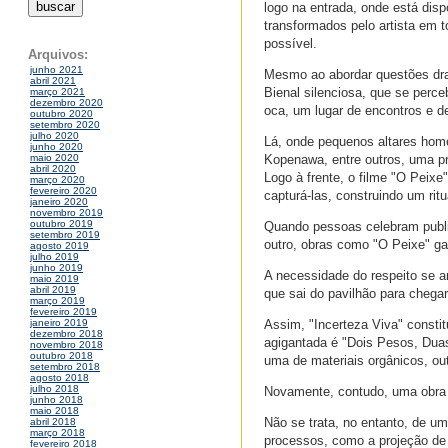
logo na entrada, onde está dis
transformados pelo artista em
possível.
Arquivos:
junho 2021
Mesmo ao abordar questões dra
abril 2021
Bienal silenciosa, que se perce
março 2021
dezembro 2020
oca, um lugar de encontros e de
outubro 2020
setembro 2020
julho 2020
Lá, onde pequenos altares home
junho 2020
Kopenawa, entre outros, uma p
maio 2020
abril 2020
Logo à frente, o filme "O Peix
março 2020
fevereiro 2020
capturá-las, construindo um ritu
janeiro 2020
novembro 2019
outubro 2019
Quando pessoas celebram public
setembro 2019
outro, obras como "O Peixe" ga
agosto 2019
julho 2019
junho 2019
A necessidade do respeito se 
maio 2019
abril 2019
que sai do pavilhão para chega
março 2019
fevereiro 2019
Assim, "Incerteza Viva" constit
janeiro 2019
dezembro 2018
agigantada é "Dois Pesos, Duas
novembro 2018
outubro 2018
uma de materiais orgânicos, out
setembro 2018
agosto 2018
julho 2018
Novamente, contudo, uma obra 
junho 2018
maio 2018
Não se trata, no entanto, de u
abril 2018
março 2018
processos, como a projeção de
fevereiro 2018