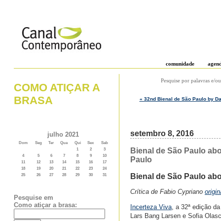
comunidade
agen
Pesquise por palavras e/ou
COMO ATIÇAR A
BRASA
« 32nd Bienal de São Paulo by Da
setembro 8, 2016
julho 2021
Dom
Seg
Ter
Qua
Qui
Sex
Sab
Bienal de São Paulo abo
1
2
3
4
5
6
7
8
9
10
Paulo
11
12
13
14
15
16
17
18
19
20
21
22
23
24
Bienal de São Paulo abo
25
26
27
28
29
30
31
Crítica de Fabio Cypriano
origi
Pesquise em
Como atiçar a brasa:
Incerteza Viva
, a 32ª edição d
Lars Bang Larsen e Sofia Olas