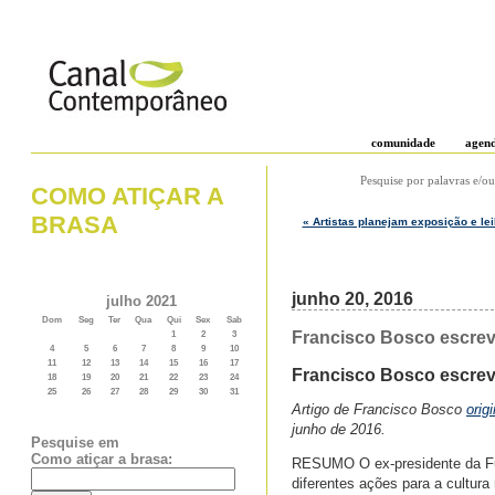
comunidade
agen
Pesquise por palavras e/ou
COMO ATIÇAR A
BRASA
« Artistas planejam exposição e leil
junho 20, 2016
julho 2021
Dom
Seg
Ter
Qua
Qui
Sex
Sab
Francisco Bosco escreve
1
2
3
4
5
6
7
8
9
10
11
12
13
14
15
16
17
Francisco Bosco escreve
18
19
20
21
22
23
24
25
26
27
28
29
30
31
Artigo de Francisco Bosco
orig
junho de 2016.
Pesquise em
Como atiçar a brasa:
RESUMO O ex-presidente da Funa
diferentes ações para a cultura