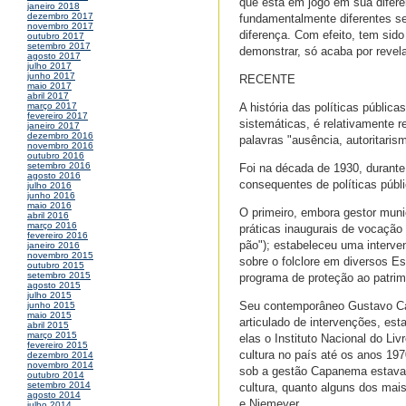
que está em jogo em sua diferen
janeiro 2018
dezembro 2017
fundamentalmente diferentes se
novembro 2017
diferença. Com efeito, tem sido
outubro 2017
setembro 2017
demonstrar, só acaba por revel
agosto 2017
julho 2017
junho 2017
RECENTE
maio 2017
abril 2017
A história das políticas pública
março 2017
fevereiro 2017
sistemáticas, é relativamente r
janeiro 2017
dezembro 2016
palavras "ausência, autoritarism
novembro 2016
outubro 2016
setembro 2016
Foi na década de 1930, durante
agosto 2016
consequentes de políticas públ
julho 2016
junho 2016
maio 2016
O primeiro, embora gestor muni
abril 2016
março 2016
práticas inaugurais de vocação 
fevereiro 2016
pão"); estabeleceu uma interven
janeiro 2016
novembro 2015
sobre o folclore em diversos Es
outubro 2015
setembro 2015
programa de proteção ao patrim
agosto 2015
julho 2015
Seu contemporâneo Gustavo Ca
junho 2015
maio 2015
articulado de intervenções, esta
abril 2015
março 2015
elas o Instituto Nacional do Liv
fevereiro 2015
cultura no país até os anos 19
dezembro 2014
novembro 2014
sob a gestão Capanema estavam
outubro 2014
setembro 2014
cultura, quanto alguns dos mai
agosto 2014
e Niemeyer.
julho 2014