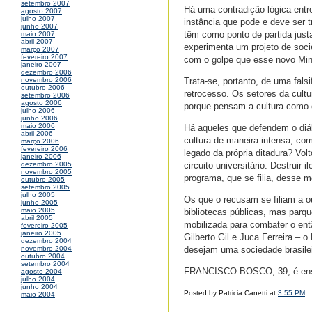
setembro 2007
Há uma contradição lógica entr
agosto 2007
julho 2007
instância que pode e deve ser t
junho 2007
têm como ponto de partida jus
maio 2007
abril 2007
experimenta um projeto de soc
março 2007
fevereiro 2007
com o golpe que esse novo Min
janeiro 2007
dezembro 2006
Trata-se, portanto, de uma fals
novembro 2006
outubro 2006
retrocesso. Os setores da cult
setembro 2006
agosto 2006
porque pensam a cultura como c
julho 2006
junho 2006
maio 2006
Há aqueles que defendem o diál
abril 2006
cultura de maneira intensa, co
março 2006
fevereiro 2006
legado da própria ditadura? Vol
janeiro 2006
circuito universitário. Destruir
dezembro 2005
novembro 2005
programa, que se filia, desse m
outubro 2005
setembro 2005
julho 2005
Os que o recusam se filiam a o
junho 2005
maio 2005
bibliotecas públicas, mas parqu
abril 2005
mobilizada para combater o entã
fevereiro 2005
janeiro 2005
Gilberto Gil e Juca Ferreira – 
dezembro 2004
desejam uma sociedade brasilei
novembro 2004
outubro 2004
setembro 2004
FRANCISCO BOSCO, 39, é ensaí
agosto 2004
julho 2004
junho 2004
Posted by Patricia Canetti at
3:55 PM
maio 2004