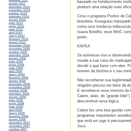
fevereiro 2011
baseado no fortalecimento inst
janeiro 2011
produzir uma relação mais efici
dezembro 2010
novembro 2010
outubro 2010
Criou o programa Pontos de Cu
setembro 2010
agosto 2010
brasileira. Assegurou transparê
julho 2010
como uma instância indissociáv
junho 2010
maio 2010
Isaura Botelho, esse MinC consi
abril 2010
março 2010
ponto.
fevereiro 2010
janeiro 2010
KAFKA
dezembro 2009
novembro 2009
outubro 2009
Se estivesse vivo e observando
setembro 2009
agosto 2009
invade a sua casa de madrugada
julho 2009
junho 2009
decidir o que fazer com eles. 
maio 2009
homem da história é o seu minis
abril 2009
março 2009
fevereiro 2009
Não reconhecer sua legitimidade
janeiro 2009
dezembro 2008
ninguém precisa ser leitor da d
novembro 2008
E reconhecer esse ministro da 
outubro 2008
setembro 2008
Calero, aliás, de "grande líder"
agosto 2008
julho 2008
desconstruir essa lógica.
junho 2008
maio 2008
Calero fez uma boa gestão como
abril 2008
março 2008
programas importantes oriundos 
fevereiro 2008
janeiro 2008
que está em jogo é precisamente
dezembro 2007
Juca.
novembro 2007
outubro 2007