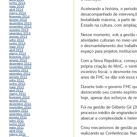
junho 2014
maio 2014
Acelerando a história, o períod
abril 2014
março 2014
desacompanhado de intervenções
fevereiro 2014
brutalidade máxima, a partir d
janeiro 2014
dezembro 2013
Estado na cultura, com ampliaç
novembro 2013
outubro 2013
setembro 2013
Nesse momento, sob a gestão d
agosto 2013
atividades culturais no meio un
julho 2013
junho 2013
o desmantelamento dos trabalho
maio 2013
abril 2013
espaço para projetos institucio
março 2013
fevereiro 2013
Com a Nova República, começa a
janeiro 2013
dezembro 2012
própria criação do MinC, o sen
novembro 2012
outubro 2012
incentivo fiscal, o desmonte ins
setembro 2012
anos de FHC se dão sob essa é
agosto 2012
julho 2012
junho 2012
Durante todo o governo FHC quas
maio 2012
abril 2012
distorcendo seu correto espírit
março 2012
hoje, apesar dos esforços de re
fevereiro 2012
janeiro 2012
dezembro 2011
Foi na gestão de Gilberto Gil (
novembro 2011
outubro 2011
processo inédito de engrandecim
setembro 2011
agosto 2011
abarcar a complexidade e heter
julho 2011
junho 2011
Criou mecanismos de gestão par
maio 2011
abril 2011
realizando as Conferências Nac
março 2011