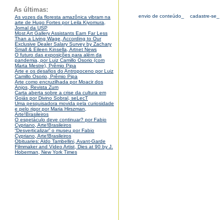
As últimas:
envio de conteúdo_
cadastre-se_
As vozes da floresta amazônica vibram na
arte de Hugo Fortes por Leila Kiyomura,
Jornal da USP
Most Art Gallery Assistants Earn Far Less
Than a Living Wage, According to Our
Exclusive Dealer Salary Survey by Zachary
Small & Eileen Kinsella, Artnet News
O futuro das exposições para além da
pandemia, por Luiz Camillo Osorio (com
Marta Mestre), Prêmio Pipa
Arte e os desafios do Antropoceno por Luiz
Camillo Osorio, Prêmio Pipa
Arte como encruzilhada por Moacir dos
Anjos, Revista Zum
Carta aberta sobre a crise da cultura em
Goiás por Divino Sobral, seLecT
Uma pesquisadora movida pela curiosidade
e pelo rigor por Maria Hirszman,
Arte!Brasileiros
O espetáculo deve continuar? por Fabio
Cypriano, Arte!Brasileiros
“Desverticalizar” o museu por Fabio
Cypriano, Arte!Brasileiros
Obituaries: Aldo Tambellini, Avant-Garde
Filmmaker and Video Artist, Dies at 90 by J.
Hoberman, New York Times