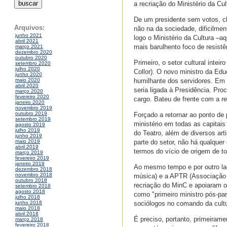
a recriação do Ministério da Cu
De um presidente sem votos, ch
Arquivos:
não na da sociedade, dificilmen
junho 2021
logo o Ministério da Cultura –
abril 2021
mais barulhento foco de resist
março 2021
dezembro 2020
outubro 2020
Primeiro, o setor cultural intei
setembro 2020
julho 2020
Collor). O novo ministro da Ed
junho 2020
humilhante dos servidores. Em 
maio 2020
abril 2020
seria ligada à Presidência. Pro
março 2020
fevereiro 2020
cargo. Bateu de frente com a r
janeiro 2020
novembro 2019
outubro 2019
Forçado a retornar ao ponto de
setembro 2019
ministério em todas as capita
agosto 2019
julho 2019
do Teatro, além de diversos ar
junho 2019
parte do setor, não há qualquer
maio 2019
abril 2019
termos do vício de origem de t
março 2019
fevereiro 2019
janeiro 2019
Ao mesmo tempo e por outro la
dezembro 2018
novembro 2018
música) e a APTR (Associação 
outubro 2018
recriação do MinC e apoiaram o 
setembro 2018
agosto 2018
como "primeiro ministro pós-par
julho 2018
sociólogos no comando da cultu
junho 2018
maio 2018
abril 2018
É preciso, portanto, primeiram
março 2018
fevereiro 2018