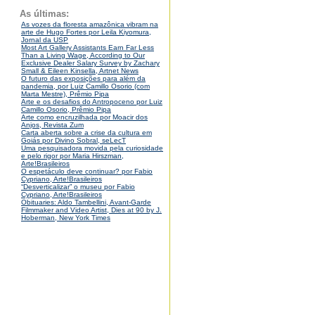
As últimas:
As vozes da floresta amazônica vibram na
arte de Hugo Fortes por Leila Kiyomura,
Jornal da USP
Most Art Gallery Assistants Earn Far Less
Than a Living Wage, According to Our
Exclusive Dealer Salary Survey by Zachary
Small & Eileen Kinsella, Artnet News
O futuro das exposições para além da
pandemia, por Luiz Camillo Osorio (com
Marta Mestre), Prêmio Pipa
Arte e os desafios do Antropoceno por Luiz
Camillo Osorio, Prêmio Pipa
Arte como encruzilhada por Moacir dos
Anjos, Revista Zum
Carta aberta sobre a crise da cultura em
Goiás por Divino Sobral, seLecT
Uma pesquisadora movida pela curiosidade
e pelo rigor por Maria Hirszman,
Arte!Brasileiros
O espetáculo deve continuar? por Fabio
Cypriano, Arte!Brasileiros
“Desverticalizar” o museu por Fabio
Cypriano, Arte!Brasileiros
Obituaries: Aldo Tambellini, Avant-Garde
Filmmaker and Video Artist, Dies at 90 by J.
Hoberman, New York Times