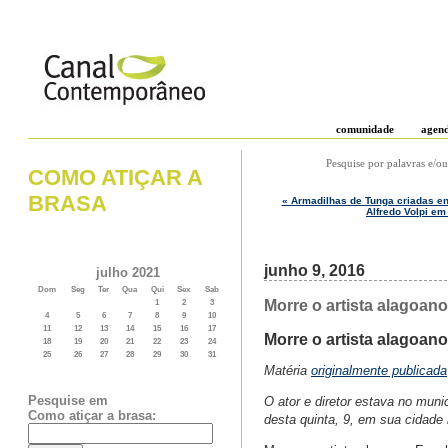
comunidade
agen
Pesquise por palavras e/ou
COMO ATIÇAR A
BRASA
« Armadilhas de Tunga criadas ent
Alfredo Volpi em
junho 9, 2016
julho 2021
Dom
Seg
Ter
Qua
Qui
Sex
Sab
Morre o artista alagoan
1
2
3
4
5
6
7
8
9
10
11
12
13
14
15
16
17
Morre o artista alagoan
18
19
20
21
22
23
24
25
26
27
28
29
30
31
Matéria
originalmente publicada
Pesquise em
O ator e diretor estava no mun
Como atiçar a brasa:
desta quinta, 9, em sua cidade 