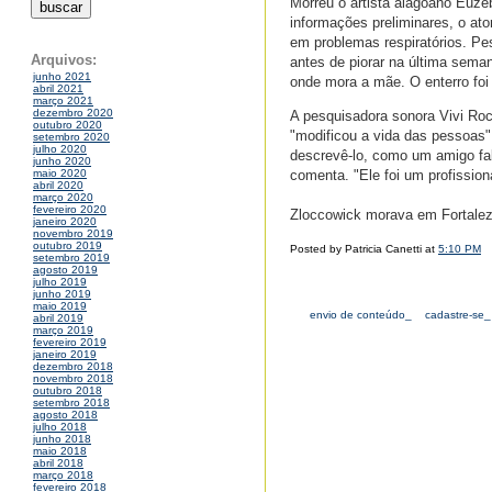
Morreu o artista alagoano Euzeb
informações preliminares, o ato
em problemas respiratórios. P
Arquivos:
antes de piorar na última sema
junho 2021
onde mora a mãe. O enterro foi
abril 2021
março 2021
dezembro 2020
A pesquisadora sonora Vivi Roc
outubro 2020
"modificou a vida das pessoas"
setembro 2020
julho 2020
descrevê-lo, como um amigo fa
junho 2020
comenta. "Ele foi um profission
maio 2020
abril 2020
março 2020
fevereiro 2020
Zloccowick morava em Fortalez
janeiro 2020
novembro 2019
outubro 2019
Posted by Patricia Canetti at
5:10 PM
setembro 2019
agosto 2019
julho 2019
junho 2019
maio 2019
envio de conteúdo_
cadastre-se_
abril 2019
março 2019
fevereiro 2019
janeiro 2019
dezembro 2018
novembro 2018
outubro 2018
setembro 2018
agosto 2018
julho 2018
junho 2018
maio 2018
abril 2018
março 2018
fevereiro 2018