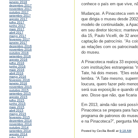
janeiro 2018
conhece o país em que vive, nã
dezembro 2017
novembro 2017
outubro 2017
Mudanças. A Pinacoteca vem ree
setembro 2017
que dirigia o museu desde 2002
agosto 2017
julho 2017
modelo de continuidade, a Apac
junho 2017
maio 2017
em seu diretor técnico; mantev
abril 2017
dia 15, Paulo Vicelli, de 32 ano
março 2017
fevereiro 2017
captação de patrocínio. “As co
janeiro 2017
as relações com os patrocinador
dezembro 2016
novembro 2016
do museu.
outubro 2016
setembro 2016
agosto 2016
A Pinacoteca realiza 33 exposi
julho 2016
junho 2016
com instituições estrangeiras 
maio 2016
Tate, há dois meses. “Eles est
abril 2016
março 2016
lembra. “A Tate mesmo, superm
fevereiro 2016
loucura, quero fazer pelo menos
janeiro 2016
novembro 2015
será sua exposição e quando olh
outubro 2015
setembro 2015
ano. Disse que não, que ficaria
agosto 2015
julho 2015
junho 2015
Em 2013, ainda não será possí
maio 2015
Pinacoteca se prepara para faze
abril 2015
março 2015
programa de patronos do museu
fevereiro 2015
e na Pinacoteca?”, pergunta Me
dezembro 2014
novembro 2014
outubro 2014
Posted by Cecília Bedê at
9:18 AM
setembro 2014
agosto 2014
julho 2014