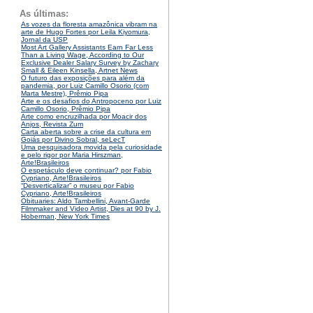
As últimas:
As vozes da floresta amazônica vibram na
arte de Hugo Fortes por Leila Kiyomura,
Jornal da USP
Most Art Gallery Assistants Earn Far Less
Than a Living Wage, According to Our
Exclusive Dealer Salary Survey by Zachary
Small & Eileen Kinsella, Artnet News
O futuro das exposições para além da
pandemia, por Luiz Camillo Osorio (com
Marta Mestre), Prêmio Pipa
Arte e os desafios do Antropoceno por Luiz
Camillo Osorio, Prêmio Pipa
Arte como encruzilhada por Moacir dos
Anjos, Revista Zum
Carta aberta sobre a crise da cultura em
Goiás por Divino Sobral, seLecT
Uma pesquisadora movida pela curiosidade
e pelo rigor por Maria Hirszman,
Arte!Brasileiros
O espetáculo deve continuar? por Fabio
Cypriano, Arte!Brasileiros
“Desverticalizar” o museu por Fabio
Cypriano, Arte!Brasileiros
Obituaries: Aldo Tambellini, Avant-Garde
Filmmaker and Video Artist, Dies at 90 by J.
Hoberman, New York Times