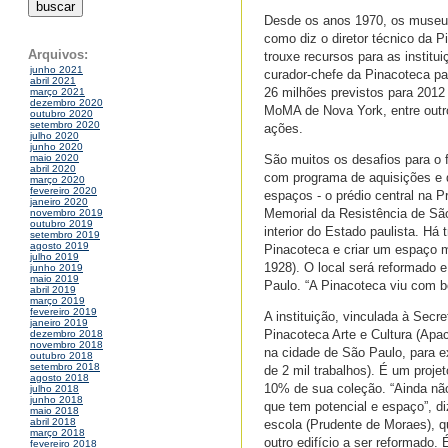
Desde os anos 1970, os museus 
como diz o diretor técnico da 
Arquivos:
trouxe recursos para as institu
junho 2021
curador-chefe da Pinacoteca pa
abril 2021
26 milhões previstos para 2012
março 2021
dezembro 2020
MoMA de Nova York, entre outros
outubro 2020
setembro 2020
ações.
julho 2020
junho 2020
São muitos os desafios para o
maio 2020
abril 2020
com programa de aquisições e q
março 2020
fevereiro 2020
espaços - o prédio central na 
janeiro 2020
Memorial da Resistência de São 
novembro 2019
outubro 2019
interior do Estado paulista. Há 
setembro 2019
agosto 2019
Pinacoteca e criar um espaço 
julho 2019
1928). O local será reformado 
junho 2019
maio 2019
Paulo. “A Pinacoteca viu com bo
abril 2019
março 2019
fevereiro 2019
A instituição, vinculada à Secr
janeiro 2019
Pinacoteca Arte e Cultura (Apac
dezembro 2018
novembro 2018
na cidade de São Paulo, para e
outubro 2018
setembro 2018
de 2 mil trabalhos). É um pro
agosto 2018
10% de sua coleção. “Ainda não
julho 2018
junho 2018
que tem potencial e espaço”, di
maio 2018
abril 2018
escola (Prudente de Moraes), q
março 2018
outro edifício a ser reformado
fevereiro 2018