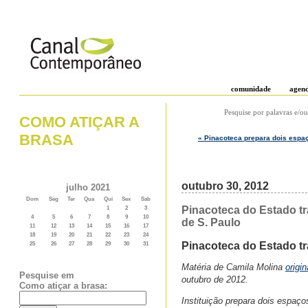
comunidade
agen
Pesquise por palavras e/ou
COMO ATIÇAR A
BRASA
« Pinacoteca prepara dois espaç
outubro 30, 2012
julho 2021
Dom
Seg
Ter
Qua
Qui
Sex
Sab
Pinacoteca do Estado tr
1
2
3
4
5
6
7
8
9
10
de S. Paulo
11
12
13
14
15
16
17
18
19
20
21
22
23
24
Pinacoteca do Estado t
25
26
27
28
29
30
31
Matéria de Camila Molina
origi
Pesquise em
outubro de 2012.
Como atiçar a brasa:
Instituição prepara dois espaço