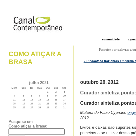
comunidade
agen
Pesquise por palavras e/ou
COMO ATIÇAR A
BRASA
« Pinacoteca traz obras em forma d
outubro 26, 2012
julho 2021
Dom
Seg
Ter
Qua
Qui
Sex
Sab
Curador sintetiza pontos
1
2
3
4
5
6
7
8
9
10
11
12
13
14
15
16
17
Curador sintetiza pontos
18
19
20
21
22
23
24
25
26
27
28
29
30
31
Matéria de Fabio Cypriano
orig
2012.
Pesquise em
Como atiçar a brasa:
Livros e caixas são suportes u
primeiros a se utilizar dessa p