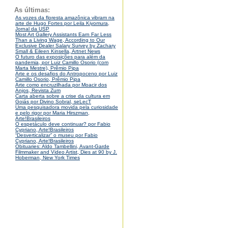
As últimas:
As vozes da floresta amazônica vibram na
arte de Hugo Fortes por Leila Kiyomura,
Jornal da USP
Most Art Gallery Assistants Earn Far Less
Than a Living Wage, According to Our
Exclusive Dealer Salary Survey by Zachary
Small & Eileen Kinsella, Artnet News
O futuro das exposições para além da
pandemia, por Luiz Camillo Osorio (com
Marta Mestre), Prêmio Pipa
Arte e os desafios do Antropoceno por Luiz
Camillo Osorio, Prêmio Pipa
Arte como encruzilhada por Moacir dos
Anjos, Revista Zum
Carta aberta sobre a crise da cultura em
Goiás por Divino Sobral, seLecT
Uma pesquisadora movida pela curiosidade
e pelo rigor por Maria Hirszman,
Arte!Brasileiros
O espetáculo deve continuar? por Fabio
Cypriano, Arte!Brasileiros
“Desverticalizar” o museu por Fabio
Cypriano, Arte!Brasileiros
Obituaries: Aldo Tambellini, Avant-Garde
Filmmaker and Video Artist, Dies at 90 by J.
Hoberman, New York Times