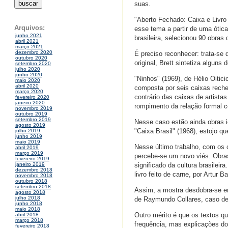
suas.
"Aberto Fechado: Caixa e Livro
Arquivos:
esse tema a partir de uma ótica
junho 2021
brasileira, selecionou 90 obras 
abril 2021
março 2021
dezembro 2020
É preciso reconhecer: trata-se
outubro 2020
original, Brett sintetiza algun
setembro 2020
julho 2020
junho 2020
"Ninhos" (1969), de Hélio Oitic
maio 2020
abril 2020
composta por seis caixas reche
março 2020
contrário das caixas de artista
fevereiro 2020
janeiro 2020
rompimento da relação formal co
novembro 2019
outubro 2019
setembro 2019
Nesse caso estão ainda obras i
agosto 2019
"Caixa Brasil" (1968), estojo 
julho 2019
junho 2019
maio 2019
Nesse último trabalho, com os 
abril 2019
março 2019
percebe-se um novo viés. Obras
fevereiro 2019
significado da cultura brasilei
janeiro 2019
dezembro 2018
livro feito de carne, por Artur 
novembro 2018
outubro 2018
setembro 2018
Assim, a mostra desdobra-se em
agosto 2018
julho 2018
de Raymundo Collares, caso de 
junho 2018
maio 2018
Outro mérito é que os textos 
abril 2018
março 2018
frequência, mas explicações dos
fevereiro 2018