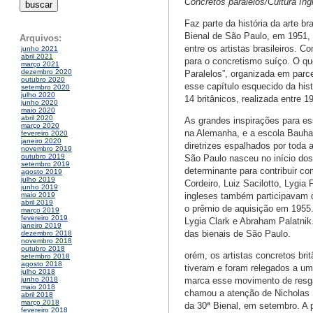
Concretos paralelos/Cultura Ing
Faz parte da história da arte b
Bienal de São Paulo, em 1951, 
Arquivos:
entre os artistas brasileiros. C
junho 2021
abril 2021
para o concretismo suíço. O q
março 2021
dezembro 2020
Paralelos”, organizada em parc
outubro 2020
esse capítulo esquecido da hist
setembro 2020
julho 2020
14 britânicos, realizada entre
junho 2020
maio 2020
abril 2020
As grandes inspirações para e
março 2020
na Alemanha, e a escola Bauhau
fevereiro 2020
janeiro 2020
diretrizes espalhados por toda 
novembro 2019
outubro 2019
São Paulo nasceu no início do
setembro 2019
determinante para contribuir co
agosto 2019
julho 2019
Cordeiro, Luiz Sacilotto, Lygia
junho 2019
ingleses também participavam 
maio 2019
abril 2019
o prêmio de aquisição em 1955. 
março 2019
fevereiro 2019
Lygia Clark e Abraham Palatnik
janeiro 2019
das bienais de São Paulo.
dezembro 2018
novembro 2018
outubro 2018
orém, os artistas concretos bri
setembro 2018
agosto 2018
tiveram e foram relegados a um
julho 2018
marca esse movimento de resgat
junho 2018
maio 2018
chamou a atenção de Nicholas S
abril 2018
março 2018
da 30ª Bienal, em setembro. A
fevereiro 2018