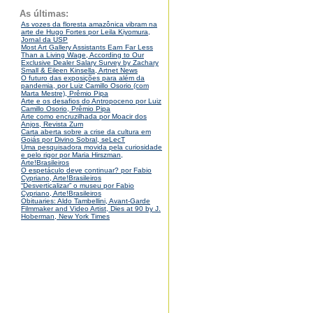
As últimas:
As vozes da floresta amazônica vibram na
arte de Hugo Fortes por Leila Kiyomura,
Jornal da USP
Most Art Gallery Assistants Earn Far Less
Than a Living Wage, According to Our
Exclusive Dealer Salary Survey by Zachary
Small & Eileen Kinsella, Artnet News
O futuro das exposições para além da
pandemia, por Luiz Camillo Osorio (com
Marta Mestre), Prêmio Pipa
Arte e os desafios do Antropoceno por Luiz
Camillo Osorio, Prêmio Pipa
Arte como encruzilhada por Moacir dos
Anjos, Revista Zum
Carta aberta sobre a crise da cultura em
Goiás por Divino Sobral, seLecT
Uma pesquisadora movida pela curiosidade
e pelo rigor por Maria Hirszman,
Arte!Brasileiros
O espetáculo deve continuar? por Fabio
Cypriano, Arte!Brasileiros
“Desverticalizar” o museu por Fabio
Cypriano, Arte!Brasileiros
Obituaries: Aldo Tambellini, Avant-Garde
Filmmaker and Video Artist, Dies at 90 by J.
Hoberman, New York Times