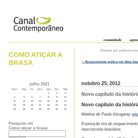
comunidade
agen
Pesquise por palavras e/ou
COMO ATIÇAR A
BRASA
« Renascimento gráfico por Nina Gazi
outubro 25, 2012
julho 2021
Dom
Seg
Ter
Qua
Qui
Sex
Sab
Novo capítulo da históri
1
2
3
4
5
6
7
8
9
10
11
12
13
14
15
16
17
Novo capítulo da históri
18
19
20
21
22
23
24
25
26
27
28
29
30
31
Matéria de Paula Alzugaray
ori
Pesquise em
Exposição tira do esquecimento 
Como atiçar a brasa:
neoconcreta brasileira