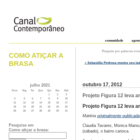
comunidade
agen
Pesquise por palavras e/ou
COMO ATIÇAR A
BRASA
« Sebastião Pedrosa mostra seu lad
outubro 17, 2012
julho 2021
Dom
Seg
Ter
Qua
Qui
Sex
Sab
Projeto Figura 12 leva 
1
2
3
4
5
6
7
8
9
10
11
12
13
14
15
16
17
Projeto Figura 12 leva 
18
19
20
21
22
23
24
25
26
27
28
29
30
31
Matéria
originalmente publicada
Pesquise em
Claudia Tavares, Monica Mansur
Como atiçar a brasa:
(sábado), o bairro carioca.