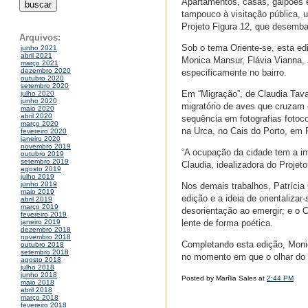
Apartamentos, casas, galpões e
tampouco à visitação pública, u
Projeto Figura 12, que desembar
Arquivos:
Sob o tema Oriente-se, esta edi
junho 2021
abril 2021
Monica Mansur, Flávia Vianna, J
março 2021
dezembro 2020
especificamente no bairro.
outubro 2020
setembro 2020
Em “Migração”, de Claudia Tava
julho 2020
junho 2020
migratório de aves que cruzam 
maio 2020
abril 2020
sequência em fotografias fotoc
março 2020
na Urca, no Cais do Porto, em 
fevereiro 2020
janeiro 2020
novembro 2019
“A ocupação da cidade tem a in
outubro 2019
setembro 2019
Claudia, idealizadora do Projet
agosto 2019
julho 2019
junho 2019
Nos demais trabalhos, Patrícia
maio 2019
edição e a ideia de orientaliza
abril 2019
março 2019
desorientação ao emergir; e o 
fevereiro 2019
lente de forma poética.
janeiro 2019
dezembro 2018
novembro 2018
Completando esta edição, Monic
outubro 2018
setembro 2018
no momento em que o olhar do 
agosto 2018
julho 2018
junho 2018
Posted by Marília Sales at
2:44 PM
maio 2018
abril 2018
março 2018
fevereiro 2018