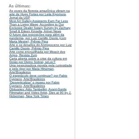
As últimas:
As vozes da floresta amazônica vibram na
arte de Hugo Fortes por Leila Kiyomura,
Jornal da USP
Most Art Gallery Assistants Earn Far Less
Than a Living Wage, According to Our
Exclusive Dealer Salary Survey by Zachary
Small & Eileen Kinsella, Artnet News
O futuro das exposições para além da
pandemia, por Luiz Camillo Osorio (com
Marta Mestre), Prêmio Pipa
Arte e os desafios do Antropoceno por Luiz
Camillo Osorio, Prêmio Pipa
Arte como encruzilhada por Moacir dos
Anjos, Revista Zum
Carta aberta sobre a crise da cultura em
Goiás por Divino Sobral, seLecT
Uma pesquisadora movida pela curiosidade
e pelo rigor por Maria Hirszman,
Arte!Brasileiros
O espetáculo deve continuar? por Fabio
Cypriano, Arte!Brasileiros
“Desverticalizar” o museu por Fabio
Cypriano, Arte!Brasileiros
Obituaries: Aldo Tambellini, Avant-Garde
Filmmaker and Video Artist, Dies at 90 by J.
Hoberman, New York Times