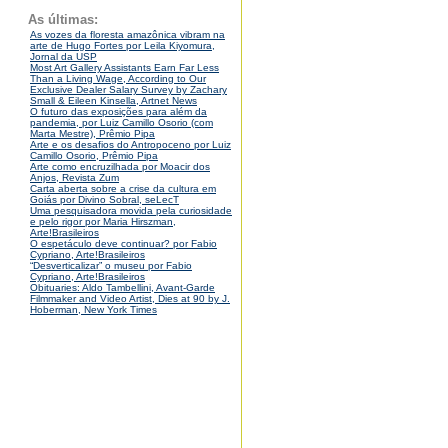
As últimas:
As vozes da floresta amazônica vibram na
arte de Hugo Fortes por Leila Kiyomura,
Jornal da USP
Most Art Gallery Assistants Earn Far Less
Than a Living Wage, According to Our
Exclusive Dealer Salary Survey by Zachary
Small & Eileen Kinsella, Artnet News
O futuro das exposições para além da
pandemia, por Luiz Camillo Osorio (com
Marta Mestre), Prêmio Pipa
Arte e os desafios do Antropoceno por Luiz
Camillo Osorio, Prêmio Pipa
Arte como encruzilhada por Moacir dos
Anjos, Revista Zum
Carta aberta sobre a crise da cultura em
Goiás por Divino Sobral, seLecT
Uma pesquisadora movida pela curiosidade
e pelo rigor por Maria Hirszman,
Arte!Brasileiros
O espetáculo deve continuar? por Fabio
Cypriano, Arte!Brasileiros
“Desverticalizar” o museu por Fabio
Cypriano, Arte!Brasileiros
Obituaries: Aldo Tambellini, Avant-Garde
Filmmaker and Video Artist, Dies at 90 by J.
Hoberman, New York Times