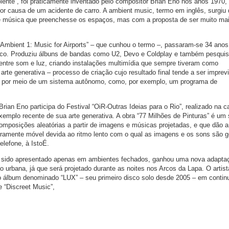
ente”, foi praticamente inventado pelo compositor Brian Eno nos anos 1970,
 causa de um acidente de carro. A ambient music, termo em inglês, surgiu
e música que preenchesse os espaços, mas com a proposta de ser muito ma
Ambient 1: Music for Airports” – que cunhou o termo –, passaram-se 34 ano
co. Produziu álbuns de bandas como U2, Devo e Coldplay e também pesqui
entre som e luz, criando instalações multimídia que sempre tiveram como
rte generativa – processo de criação cujo resultado final tende a ser imprevi
o por meio de um sistema autônomo, como, por exemplo, um programa de
rian Eno participa do Festival “OiR-Outras Ideias para o Rio”, realizado na ca
emplo recente de sua arte generativa. A obra “77 Milhões de Pinturas” é um 
omposições aleatórias a partir de imagens e músicas projetadas, e que dão a
eiramente móvel devida ao ritmo lento com o qual as imagens e os sons são g
elefone, à IstoÉ.
ia sido apresentado apenas em ambientes fechados, ganhou uma nova adapta
 urbana, já que será projetado durante as noites nos Arcos da Lapa. O artist
álbum denominado “LUX” – seu primeiro disco solo desde 2005 – em contin
e “Discreet Music”,