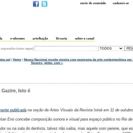
envio de conteúdo
cadastre-se
da
e-nformes
arte&ação
livraria
sobre o canal
 expressões (entre aspas)
tos.uol
|
Home
|
Museu Nacional recebe mostra com panorama da arte contemporânea por 
Tavares, globo. com »
Gazire, Isto é
lmente publicada
na seção de Artes Visuais da Revista Istoé em 11 de outubr
Brian Eno concebe composição sonora e visual para espaço público no Rio de
r ou na sala do dentista, talvez não saiba, mas aquele som perene, que es