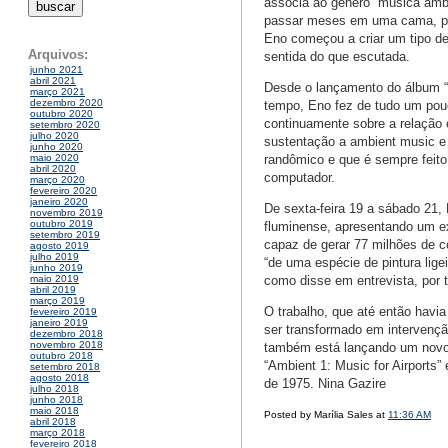
associa ao gênero “música ambi
passar meses em uma cama, por
Eno começou a criar um tipo d
Arquivos:
sentida do que escutada.
junho 2021
abril 2021
Desde o lançamento do álbum “
março 2021
dezembro 2020
tempo, Eno fez de tudo um pou
outubro 2020
continuamente sobre a relação 
setembro 2020
julho 2020
sustentação a ambient music e a
junho 2020
randômico e que é sempre feit
maio 2020
abril 2020
computador.
março 2020
fevereiro 2020
janeiro 2020
De sexta-feira 19 a sábado 21, B
novembro 2019
outubro 2019
fluminense, apresentando um ex
setembro 2019
capaz de gerar 77 milhões de c
agosto 2019
julho 2019
“de uma espécie de pintura lig
junho 2019
como disse em entrevista, por t
maio 2019
abril 2019
março 2019
O trabalho, que até então hav
fevereiro 2019
janeiro 2019
ser transformado em intervenção
dezembro 2018
novembro 2018
também está lançando um novo 
outubro 2018
“Ambient 1: Music for Airports” 
setembro 2018
agosto 2018
de 1975. Nina Gazire
julho 2018
junho 2018
maio 2018
Posted by Marília Sales at
11:36 AM
abril 2018
março 2018
fevereiro 2018