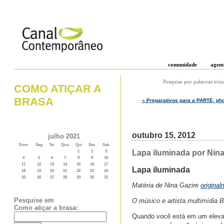
comunidade
agen
Pesquise por palavras e/ou
COMO ATIÇAR A
BRASA
« Preparativos para a PARTE, pho
outubro 15, 2012
julho 2021
Dom
Seg
Ter
Qua
Qui
Sex
Sab
Lapa iluminada por Nina 
1
2
3
4
5
6
7
8
9
10
11
12
13
14
15
16
17
Lapa iluminada
18
19
20
21
22
23
24
25
26
27
28
29
30
31
Matéria de Nina Gazire
origina
Pesquise em
O músico e artista multimídia 
Como atiçar a brasa:
Quando você está em um elevado