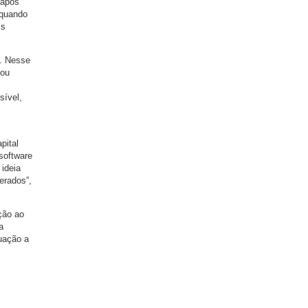
 após
 quando
is
s. Nesse
sou
sível,
pital
software
 ideia
erados”,
ção ao
a
uação a