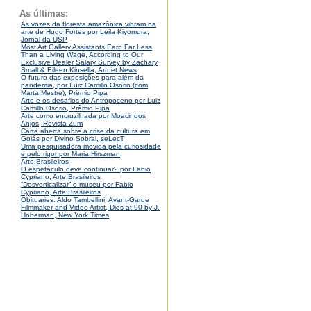
As últimas:
As vozes da floresta amazônica vibram na
arte de Hugo Fortes por Leila Kiyomura,
Jornal da USP
Most Art Gallery Assistants Earn Far Less
Than a Living Wage, According to Our
Exclusive Dealer Salary Survey by Zachary
Small & Eileen Kinsella, Artnet News
O futuro das exposições para além da
pandemia, por Luiz Camillo Osorio (com
Marta Mestre), Prêmio Pipa
Arte e os desafios do Antropoceno por Luiz
Camillo Osorio, Prêmio Pipa
Arte como encruzilhada por Moacir dos
Anjos, Revista Zum
Carta aberta sobre a crise da cultura em
Goiás por Divino Sobral, seLecT
Uma pesquisadora movida pela curiosidade
e pelo rigor por Maria Hirszman,
Arte!Brasileiros
O espetáculo deve continuar? por Fabio
Cypriano, Arte!Brasileiros
“Desverticalizar” o museu por Fabio
Cypriano, Arte!Brasileiros
Obituaries: Aldo Tambellini, Avant-Garde
Filmmaker and Video Artist, Dies at 90 by J.
Hoberman, New York Times