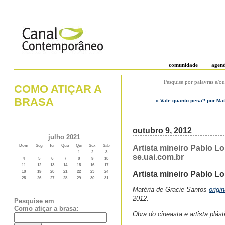
comunidade
agen
Pesquise por palavras e/ou
COMO ATIÇAR A
BRASA
« Vale quanto pesa? por Ma
outubro 9, 2012
julho 2021
Dom
Seg
Ter
Qua
Qui
Sex
Sab
Artista mineiro Pablo Lo
1
2
3
se.uai.com.br
4
5
6
7
8
9
10
11
12
13
14
15
16
17
18
19
20
21
22
23
24
Artista mineiro Pablo Lo
25
26
27
28
29
30
31
Matéria de Gracie Santos
origi
2012.
Pesquise em
Como atiçar a brasa:
Obra do cineasta e artista plás