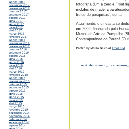
janeiro 2018
fotografia (Um a zero e Front l
dezembro 2017
novembro 2017
móbiles de madeira parafusados 
outubro 2017
frutos de pesquisas”, conta.
setembro 2017
agosto 2017
julho 2017
Atualmente, o cineasta se dedic
junho 2017
maio 2017
em 2009, financiada pela Fund
abril 2017
Museu de Arte da Pampulha (BH
março 2017
fevereiro 2017
Contemporânea do Paraná (Curit
janeiro 2017
dezembro 2016
novembro 2016
Posted by Marília Sales at
12:41 PM
outubro 2016
setembro 2016
agosto 2016
julho 2016
junho 2016
envio de conteúdo_
cadastre-se_
maio 2016
abril 2016
março 2016
fevereiro 2016
janeiro 2016
novembro 2015
outubro 2015
setembro 2015
agosto 2015
julho 2015
junho 2015
maio 2015
abril 2015
março 2015
fevereiro 2015
dezembro 2014
novembro 2014
outubro 2014
setembro 2014
agosto 2014
julho 2014