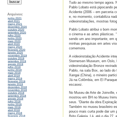
Tudo ao mesmo tempo agora. Não
Pablo Lobato está pipocando pel
Acidente (2006 – em parceria c
Arquivos:
e, no momento, contabiliza nad
junho 2021
videoinstalações, mostras fotogr
abril 2021
março 2021
dezembro 2020
Pablo Lobato atribui o bom mom
outubro 2020
setembro 2020
o cinema e as artes plásticas.
julho 2020
sendo um ano importante, em qu
junho 2020
maio 2020
minhas pesquisas em artes visu
abril 2020
março 2020
comemora.
fevereiro 2020
janeiro 2020
novembro 2019
A videoinstalação Acidente integ
outubro 2019
Sternersen Museum, em Oslo, N
setembro 2019
agosto 2019
videoinstalação Bronze revirad
julho 2019
Pablo, na sala Box, ao lado d
junho 2019
maio 2019
Xangai (China), o mineiro parti
abril 2019
março 2019
Já na Colômbia, em El Paraqu
fevereiro 2019
escasez.
janeiro 2019
dezembro 2018
novembro 2018
No Museu de Arte de Joinville,
outubro 2018
setembro 2018
mostrou em BH no Museu Inimá 
agosto 2018
seus. “Diante da obra Expiração
julho 2018
junho 2018
Também no museu brasileiro es
maio 2018
abril 2018
pouco mais curta pode dar um p
março 2018
Brito Galeria. Lá, até o dia 27,
fevereiro 2018