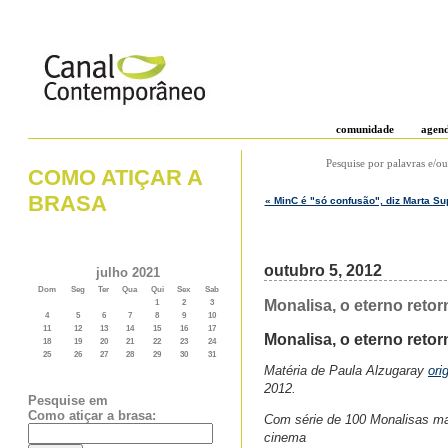
comunidade
agen
Pesquise por palavras e/ou
COMO ATIÇAR A
BRASA
« MinC é "só confusão", diz Marta S
outubro 5, 2012
julho 2021
Dom
Seg
Ter
Qua
Qui
Sex
Sab
Monalisa, o eterno retor
1
2
3
4
5
6
7
8
9
10
11
12
13
14
15
16
17
Monalisa, o eterno retor
18
19
20
21
22
23
24
25
26
27
28
29
30
31
Matéria de Paula Alzugaray
ori
2012.
Pesquise em
Como atiçar a brasa:
Com série de 100 Monalisas man
cinema