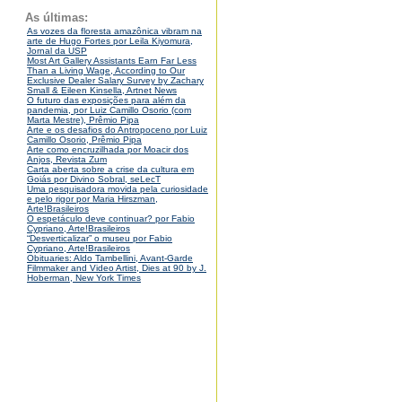
As últimas:
As vozes da floresta amazônica vibram na
arte de Hugo Fortes por Leila Kiyomura,
Jornal da USP
Most Art Gallery Assistants Earn Far Less
Than a Living Wage, According to Our
Exclusive Dealer Salary Survey by Zachary
Small & Eileen Kinsella, Artnet News
O futuro das exposições para além da
pandemia, por Luiz Camillo Osorio (com
Marta Mestre), Prêmio Pipa
Arte e os desafios do Antropoceno por Luiz
Camillo Osorio, Prêmio Pipa
Arte como encruzilhada por Moacir dos
Anjos, Revista Zum
Carta aberta sobre a crise da cultura em
Goiás por Divino Sobral, seLecT
Uma pesquisadora movida pela curiosidade
e pelo rigor por Maria Hirszman,
Arte!Brasileiros
O espetáculo deve continuar? por Fabio
Cypriano, Arte!Brasileiros
“Desverticalizar” o museu por Fabio
Cypriano, Arte!Brasileiros
Obituaries: Aldo Tambellini, Avant-Garde
Filmmaker and Video Artist, Dies at 90 by J.
Hoberman, New York Times