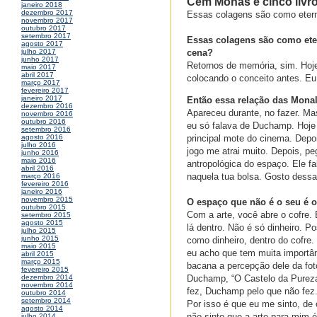
Cem Monas e cinco livr
janeiro 2018
dezembro 2017
Essas colagens são como etern
novembro 2017
outubro 2017
setembro 2017
Essas colagens são como ete
agosto 2017
cena?
julho 2017
junho 2017
Retornos de memória, sim. Hoje
maio 2017
abril 2017
colocando o conceito antes. Eu 
março 2017
fevereiro 2017
janeiro 2017
Então essa relação das Mona
dezembro 2016
Apareceu durante, no fazer. Mas
novembro 2016
outubro 2016
eu só falava de Duchamp. Hoje 
setembro 2016
principal mote do cinema. Depoi
agosto 2016
julho 2016
jogo me atrai muito. Depois, p
junho 2016
maio 2016
antropológica do espaço. Ele f
abril 2016
naquela tua bolsa. Gosto dess
março 2016
fevereiro 2016
janeiro 2016
novembro 2015
O espaço que não é o seu é 
outubro 2015
Com a arte, você abre o cofre.
setembro 2015
agosto 2015
lá dentro. Não é só dinheiro. Po
julho 2015
junho 2015
como dinheiro, dentro do cofre.
maio 2015
eu acho que tem muita importân
abril 2015
março 2015
bacana a percepção dele da fot
fevereiro 2015
Duchamp, “O Castelo da Pureza
dezembro 2014
novembro 2014
fez, Duchamp pelo que não fez
outubro 2014
setembro 2014
Por isso é que eu me sinto, de 
agosto 2014
não sinto que a arte para mim
julho 2014