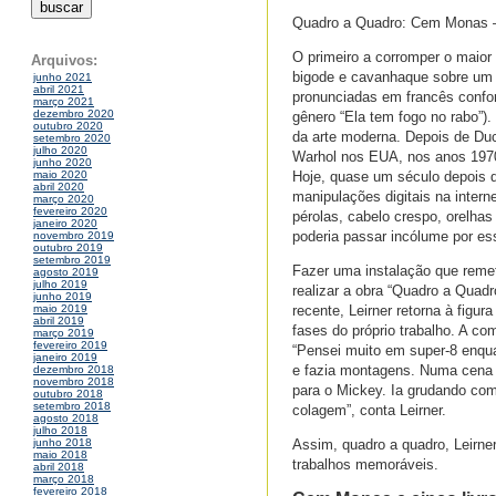
Quadro a Quadro: Cem Monas – N
O primeiro a corromper o maior
Arquivos:
bigode e cavanhaque sobre um ca
junho 2021
abril 2021
pronunciadas em francês conform
março 2021
dezembro 2020
gênero “Ela tem fogo no rabo”)
outubro 2020
da arte moderna. Depois de Duc
setembro 2020
julho 2020
Warhol nos EUA, nos anos 1970;
junho 2020
Hoje, quase um século depois 
maio 2020
abril 2020
manipulações digitais na interne
março 2020
fevereiro 2020
pérolas, cabelo crespo, orelhas
janeiro 2020
poderia passar incólume por es
novembro 2019
outubro 2019
setembro 2019
Fazer uma instalação que remet
agosto 2019
julho 2019
realizar a obra “Quadro a Quad
junho 2019
recente, Leirner retorna à figur
maio 2019
abril 2019
fases do próprio trabalho. A c
março 2019
fevereiro 2019
“Pensei muito em super-8 enqua
janeiro 2019
e fazia montagens. Numa cena 
dezembro 2018
novembro 2018
para o Mickey. Ia grudando com 
outubro 2018
setembro 2018
colagem”, conta Leirner.
agosto 2018
julho 2018
Assim, quadro a quadro, Leirne
junho 2018
maio 2018
trabalhos memoráveis.
abril 2018
março 2018
fevereiro 2018