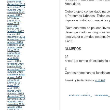
janeiro 2018
Amaudson.
dezembro 2017
novembro 2017
outubro 2017
Outro projeto consolidado na p
setembro 2017
agosto 2017
o Percursos Urbanos. Todos os 
julho 2017
lugares e histórias insuspeitas
junho 2017
maio 2017
abril 2017
“Num contexto de poucos invest
março 2017
fevereiro 2017
desempenhado ao longo dos anos 
janeiro 2017
idealizador e um dos responsáv
dezembro 2016
novembro 2016
Cariri.
outubro 2016
setembro 2016
agosto 2016
NÚMEROS
julho 2016
junho 2016
maio 2016
14
abril 2016
anos, é o tempo de existência d
março 2016
fevereiro 2016
janeiro 2016
2
novembro 2015
outubro 2015
Centros semelhantes funcionam
setembro 2015
agosto 2015
julho 2015
Posted by Marília Sales at
4:16 PM
junho 2015
maio 2015
abril 2015
março 2015
fevereiro 2015
envio de conteúdo_
cadastre-se_
dezembro 2014
novembro 2014
outubro 2014
setembro 2014
agosto 2014
julho 2014