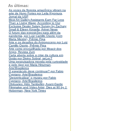
As últimas:
As vozes da floresta amazônica vibram na
arte de Hugo Fortes por Leila Kiyomura,
Jornal da USP
Most Art Gallery Assistants Earn Far Less
Than a Living Wage, According to Our
Exclusive Dealer Salary Survey by Zachary
Small & Eileen Kinsella, Artnet News
O futuro das exposições para além da
pandemia, por Luiz Camillo Osorio (com
Marta Mestre), Prêmio Pipa
Arte e os desafios do Antropoceno por Luiz
Camillo Osorio, Prêmio Pipa
Arte como encruzilhada por Moacir dos
Anjos, Revista Zum
Carta aberta sobre a crise da cultura em
Goiás por Divino Sobral, seLecT
Uma pesquisadora movida pela curiosidade
e pelo rigor por Maria Hirszman,
Arte!Brasileiros
O espetáculo deve continuar? por Fabio
Cypriano, Arte!Brasileiros
“Desverticalizar” o museu por Fabio
Cypriano, Arte!Brasileiros
Obituaries: Aldo Tambellini, Avant-Garde
Filmmaker and Video Artist, Dies at 90 by J.
Hoberman, New York Times