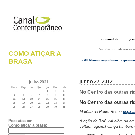
comunidade
agen
Pesquise por palavras e/ou
COMO ATIÇAR A
BRASA
« Gil Vicente experimenta a geomet
junho 27, 2012
julho 2021
Dom
Seg
Ter
Qua
Qui
Sex
Sab
No Centro das outras r
1
2
3
4
5
6
7
8
9
10
11
12
13
14
15
16
17
No Centro das outras ri
18
19
20
21
22
23
24
25
26
27
28
29
30
31
Matéria de Pedro Rocha
origin
Pesquise em
A ação do BNB vai além do ambi
Como atiçar a brasa:
cultura regional obriga também