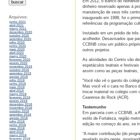
Em 2012, o Banco do Nordeste t
dinheiro reservado apenas à pr
manutenção de seus três centros
Arquivos:
inaugurado em 1998, foi o prim
junho 2021
referências da programação cult
abril 2021
março 2021
dezembro 2020
Instalado em um prédio de três
outubro 2020
acolhedor. Desavisados que pas
setembro 2020
julho 2020
CCBNB criou um público próprio
junho 2020
outros projetos.
maio 2020
abril 2020
março 2020
As atividades do Centro vão desd
fevereiro 2020
janeiro 2020
espetáculos teatrais e festivai
novembro 2019
outubro 2019
assim como as peças teatrais, 
setembro 2019
agosto 2019
“Você não vê o garoto do colég
julho 2019
junho 2019
Mas você vê o cara no Banco d
maio 2019
abril 2019
trocar material no colégio co
março 2019
Cearense do Rock (ACR).
fevereiro 2019
janeiro 2019
dezembro 2018
Testemunho
novembro 2018
outubro 2018
Em parceria com o CCBNB, a AC
setembro 2018
estilo de Fortaleza, região metr
agosto 2018
julho 2018
edição no começo do ano, se t
junho 2018
maio 2018
abril 2018
“A maior contribuição (do progra
março 2018
revelado muita gente, mostrand
fevereiro 2018