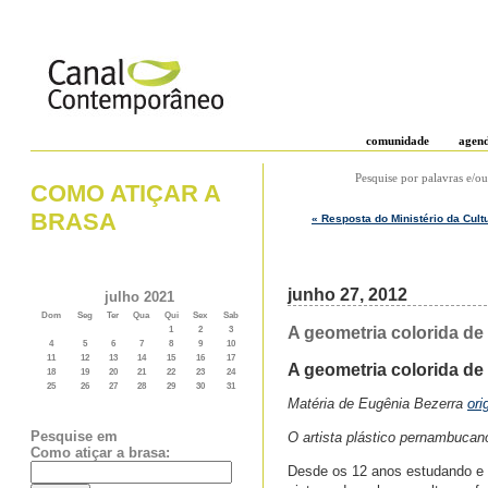
comunidade
agen
Pesquise por palavras e/ou
COMO ATIÇAR A
BRASA
« Resposta do Ministério da Cul
junho 27, 2012
julho 2021
Dom
Seg
Ter
Qua
Qui
Sex
Sab
A geometria colorida de 
1
2
3
4
5
6
7
8
9
10
11
12
13
14
15
16
17
A geometria colorida de 
18
19
20
21
22
23
24
25
26
27
28
29
30
31
Matéria de Eugênia Bezerra
ori
Pesquise em
O artista plástico pernambucan
Como atiçar a brasa:
Desde os 12 anos estudando e f