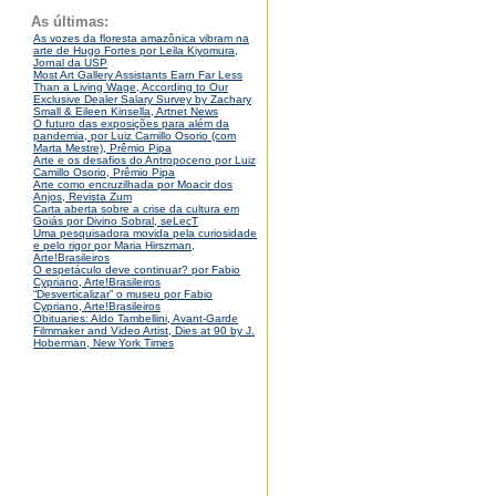
As últimas:
As vozes da floresta amazônica vibram na
arte de Hugo Fortes por Leila Kiyomura,
Jornal da USP
Most Art Gallery Assistants Earn Far Less
Than a Living Wage, According to Our
Exclusive Dealer Salary Survey by Zachary
Small & Eileen Kinsella, Artnet News
O futuro das exposições para além da
pandemia, por Luiz Camillo Osorio (com
Marta Mestre), Prêmio Pipa
Arte e os desafios do Antropoceno por Luiz
Camillo Osorio, Prêmio Pipa
Arte como encruzilhada por Moacir dos
Anjos, Revista Zum
Carta aberta sobre a crise da cultura em
Goiás por Divino Sobral, seLecT
Uma pesquisadora movida pela curiosidade
e pelo rigor por Maria Hirszman,
Arte!Brasileiros
O espetáculo deve continuar? por Fabio
Cypriano, Arte!Brasileiros
“Desverticalizar” o museu por Fabio
Cypriano, Arte!Brasileiros
Obituaries: Aldo Tambellini, Avant-Garde
Filmmaker and Video Artist, Dies at 90 by J.
Hoberman, New York Times