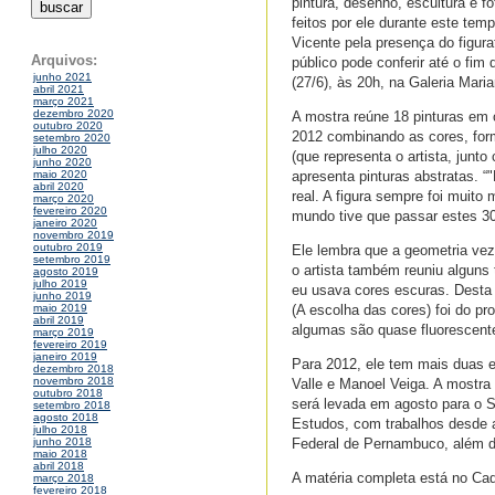
pintura, desenho, escultura e 
feitos por ele durante este te
Vicente pela presença do figura
Arquivos:
público pode conferir até o fim
junho 2021
(27/6), às 20h, na Galeria Mari
abril 2021
março 2021
dezembro 2020
A mostra reúne 18 pinturas em ó
outubro 2020
2012 combinando as cores, form
setembro 2020
julho 2020
(que representa o artista, jun
junho 2020
apresenta pinturas abstratas. 
maio 2020
abril 2020
real. A figura sempre foi muit
março 2020
fevereiro 2020
mundo tive que passar estes 30
janeiro 2020
novembro 2019
outubro 2019
Ele lembra que a geometria ve
setembro 2019
o artista também reuniu alguns
agosto 2019
julho 2019
eu usava cores escuras. Desta 
junho 2019
(A escolha das cores) foi do p
maio 2019
abril 2019
algumas são quase fluorescente
março 2019
fevereiro 2019
janeiro 2019
Para 2012, ele tem mais duas 
dezembro 2018
novembro 2018
Valle e Manoel Veiga. A mostr
outubro 2018
será levada em agosto para o 
setembro 2018
agosto 2018
Estudos, com trabalhos desde a
julho 2018
Federal de Pernambuco, além de 
junho 2018
maio 2018
abril 2018
A matéria completa está no Cad
março 2018
fevereiro 2018