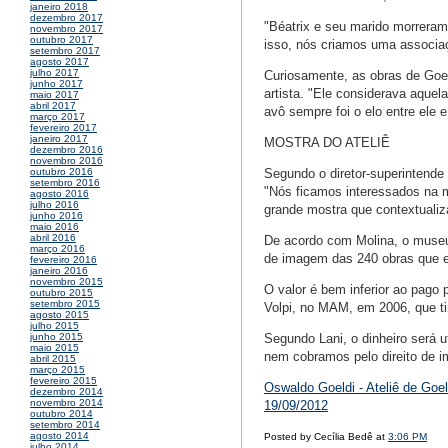
janeiro 2018
dezembro 2017
"Béatrix e seu marido morreram 
novembro 2017
outubro 2017
isso, nós criamos uma associaçã
setembro 2017
agosto 2017
julho 2017
Curiosamente, as obras de Goe
junho 2017
artista. "Ele considerava aquel
maio 2017
abril 2017
avô sempre foi o elo entre ele 
março 2017
fevereiro 2017
janeiro 2017
MOSTRA DO ATELIÊ
dezembro 2016
novembro 2016
Segundo o diretor-superintende
outubro 2016
setembro 2016
"Nós ficamos interessados na
agosto 2016
julho 2016
grande mostra que contextualiza
junho 2016
maio 2016
abril 2016
De acordo com Molina, o museu 
março 2016
de imagem das 240 obras que e
fevereiro 2016
janeiro 2016
novembro 2015
O valor é bem inferior ao pago
outubro 2015
setembro 2015
Volpi, no MAM, em 2006, que t
agosto 2015
julho 2015
Segundo Lani, o dinheiro será ut
junho 2015
maio 2015
nem cobramos pelo direito de i
abril 2015
março 2015
fevereiro 2015
Oswaldo Goeldi - Ateliê de Go
dezembro 2014
novembro 2014
19/09/2012
outubro 2014
setembro 2014
agosto 2014
Posted by Cecília Bedê at
3:06 PM
julho 2014