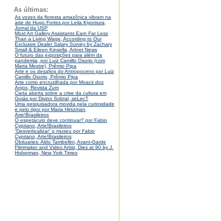
As últimas:
As vozes da floresta amazônica vibram na
arte de Hugo Fortes por Leila Kiyomura,
Jornal da USP
Most Art Gallery Assistants Earn Far Less
Than a Living Wage, According to Our
Exclusive Dealer Salary Survey by Zachary
Small & Eileen Kinsella, Artnet News
O futuro das exposições para além da
pandemia, por Luiz Camillo Osorio (com
Marta Mestre), Prêmio Pipa
Arte e os desafios do Antropoceno por Luiz
Camillo Osorio, Prêmio Pipa
Arte como encruzilhada por Moacir dos
Anjos, Revista Zum
Carta aberta sobre a crise da cultura em
Goiás por Divino Sobral, seLecT
Uma pesquisadora movida pela curiosidade
e pelo rigor por Maria Hirszman,
Arte!Brasileiros
O espetáculo deve continuar? por Fabio
Cypriano, Arte!Brasileiros
“Desverticalizar” o museu por Fabio
Cypriano, Arte!Brasileiros
Obituaries: Aldo Tambellini, Avant-Garde
Filmmaker and Video Artist, Dies at 90 by J.
Hoberman, New York Times