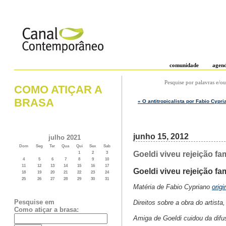
comunidade
agen
Pesquise por palavras e/ou
COMO ATIÇAR A
BRASA
« O antitropicalista por Fabio Cypri
junho 15, 2012
julho 2021
Dom
Seg
Ter
Qua
Qui
Sex
Sab
Goeldi viveu rejeição fam
1
2
3
4
5
6
7
8
9
10
11
12
13
14
15
16
17
Goeldi viveu rejeição fami
18
19
20
21
22
23
24
25
26
27
28
29
30
31
Matéria de Fabio Cypriano
orig
Pesquise em
Direitos sobre a obra do artist
Como atiçar a brasa:
Amiga de Goeldi cuidou da difu