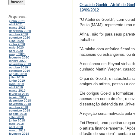
Oswaldo Goeldi - Ateliê de Go
19/09/2012
Arquivos:
"O Ateliê de Goeldi", com curad
junho 2021
Paulo (MAM), representa uma mu
abril 2021
março 2021
dezembro 2020
Afinal, não foi para seus pare
outubro 2020
setembro 2020
trabalhos.
julho 2020
junho 2020
maio 2020
"A minha obra artística ficará
abril 2020
nacionais ou estrangeiros, ou 
março 2020
fevereiro 2020
janeiro 2020
A confiança em Reynal vinha de
novembro 2019
outubro 2019
cunhado Martin Wegner, casado
setembro 2019
agosto 2019
julho 2019
O pai de Goeldi, o naturalista
junho 2019
amigos do artista, passou a dom
maio 2019
abril 2019
março 2019
Ele obrigou Goeldi a formalizar
fevereiro 2019
janeiro 2019
apenas um conto de réis, o env
dezembro 2018
dissertação defendida na Unive
novembro 2018
outubro 2018
setembro 2018
A rejeição seria motivada pela 
agosto 2018
julho 2018
junho 2018
Foi Reynal, uma poetisa urugua
maio 2018
abril 2018
o artista financeiramente. "Apó
março 2018
difusão de sua obra", conta o c
fevereiro 2018