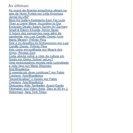
As últimas:
As vozes da floresta amazônica vibram na
arte de Hugo Fortes por Leila Kiyomura,
Jornal da USP
Most Art Gallery Assistants Earn Far Less
Than a Living Wage, According to Our
Exclusive Dealer Salary Survey by Zachary
Small & Eileen Kinsella, Artnet News
O futuro das exposições para além da
pandemia, por Luiz Camillo Osorio (com
Marta Mestre), Prêmio Pipa
Arte e os desafios do Antropoceno por Luiz
Camillo Osorio, Prêmio Pipa
Arte como encruzilhada por Moacir dos
Anjos, Revista Zum
Carta aberta sobre a crise da cultura em
Goiás por Divino Sobral, seLecT
Uma pesquisadora movida pela curiosidade
e pelo rigor por Maria Hirszman,
Arte!Brasileiros
O espetáculo deve continuar? por Fabio
Cypriano, Arte!Brasileiros
“Desverticalizar” o museu por Fabio
Cypriano, Arte!Brasileiros
Obituaries: Aldo Tambellini, Avant-Garde
Filmmaker and Video Artist, Dies at 90 by J.
Hoberman, New York Times