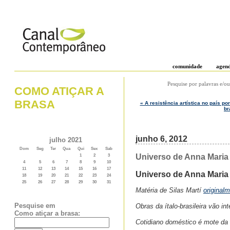
comunidade
agen
Pesquise por palavras e/ou
COMO ATIÇAR A
BRASA
« A resistência artística no país p
br
junho 6, 2012
julho 2021
Dom
Seg
Ter
Qua
Qui
Sex
Sab
Universo de Anna Maria 
1
2
3
4
5
6
7
8
9
10
11
12
13
14
15
16
17
Universo de Anna Maria 
18
19
20
21
22
23
24
25
26
27
28
29
30
31
Matéria de Silas Martí
original
Pesquise em
Obras da ítalo-brasileira vão 
Como atiçar a brasa:
Cotidiano doméstico é mote da 