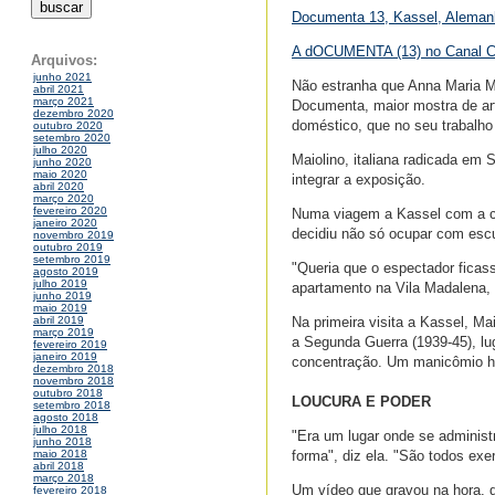
Documenta 13, Kassel, Alemanh
A dOCUMENTA (13) no Canal 
Arquivos:
junho 2021
Não estranha que Anna Maria Ma
abril 2021
março 2021
Documenta, maior mostra de a
dezembro 2020
doméstico, que no seu trabalho 
outubro 2020
setembro 2020
julho 2020
Maiolino, italiana radicada em
junho 2020
maio 2020
integrar a exposição.
abril 2020
março 2020
fevereiro 2020
Numa viagem a Kassel com a cur
janeiro 2020
decidiu não só ocupar com esc
novembro 2019
outubro 2019
setembro 2019
"Queria que o espectador ficas
agosto 2019
julho 2019
apartamento na Vila Madalena, a
junho 2019
maio 2019
Na primeira visita a Kassel, Ma
abril 2019
março 2019
a Segunda Guerra (1939-45), l
fevereiro 2019
janeiro 2019
concentração. Um manicômio hoj
dezembro 2018
novembro 2018
outubro 2018
LOUCURA E PODER
setembro 2018
agosto 2018
julho 2018
"Era um lugar onde se adminis
junho 2018
forma", diz ela. "São todos exe
maio 2018
abril 2018
março 2018
Um vídeo que gravou na hora, d
fevereiro 2018