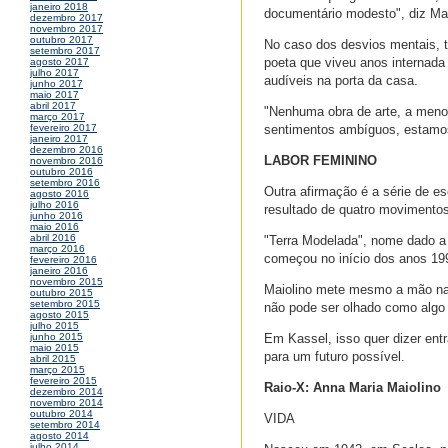
janeiro 2018
documentário modesto", diz Ma
dezembro 2017
novembro 2017
outubro 2017
No caso dos desvios mentais, t
setembro 2017
poeta que viveu anos internada 
agosto 2017
julho 2017
audíveis na porta da casa.
junho 2017
maio 2017
abril 2017
"Nenhuma obra de arte, a menos
março 2017
sentimentos ambíguos, estamos
fevereiro 2017
janeiro 2017
dezembro 2016
LABOR FEMININO
novembro 2016
outubro 2016
setembro 2016
Outra afirmação é a série de es
agosto 2016
julho 2016
resultado de quatro movimentos
junho 2016
maio 2016
abril 2016
"Terra Modelada", nome dado a 
março 2016
começou no início dos anos 1990
fevereiro 2016
janeiro 2016
novembro 2015
Maiolino mete mesmo a mão na 
outubro 2015
setembro 2015
não pode ser olhado como algo p
agosto 2015
julho 2015
Em Kassel, isso quer dizer entr
junho 2015
maio 2015
para um futuro possível.
abril 2015
março 2015
fevereiro 2015
Raio-X: Anna Maria Maiolino
dezembro 2014
novembro 2014
outubro 2014
VIDA
setembro 2014
agosto 2014
julho 2014