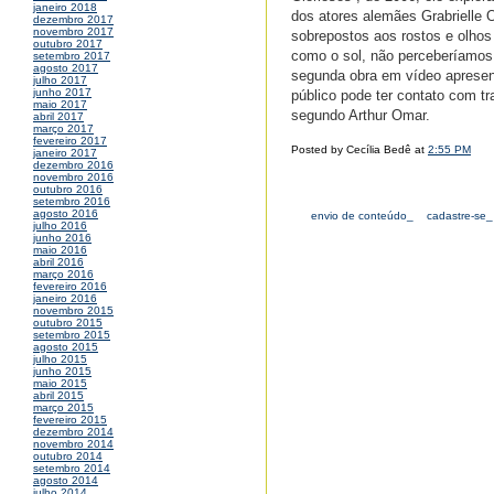
janeiro 2018
dos atores alemães Grabrielle 
dezembro 2017
novembro 2017
sobrepostos aos rostos e olhos 
outubro 2017
como o sol, não perceberíamos 
setembro 2017
agosto 2017
segunda obra em vídeo apresen
julho 2017
junho 2017
público pode ter contato com t
maio 2017
segundo Arthur Omar.
abril 2017
março 2017
fevereiro 2017
Posted by Cecília Bedê at
2:55 PM
janeiro 2017
dezembro 2016
novembro 2016
outubro 2016
setembro 2016
agosto 2016
envio de conteúdo_
cadastre-se_
julho 2016
junho 2016
maio 2016
abril 2016
março 2016
fevereiro 2016
janeiro 2016
novembro 2015
outubro 2015
setembro 2015
agosto 2015
julho 2015
junho 2015
maio 2015
abril 2015
março 2015
fevereiro 2015
dezembro 2014
novembro 2014
outubro 2014
setembro 2014
agosto 2014
julho 2014