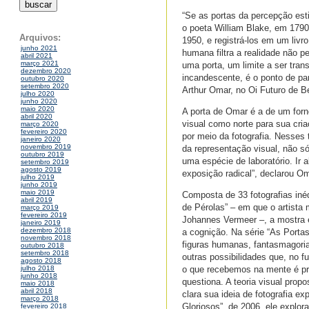
“Se as portas da percepção est
o poeta William Blake, em 1790
Arquivos:
1950, e registrá-los em um liv
junho 2021
humana filtra a realidade não 
abril 2021
março 2021
uma porta, um limite a ser tra
dezembro 2020
incandescente, é o ponto de par
outubro 2020
setembro 2020
Arthur Omar, no Oi Futuro de Be
julho 2020
junho 2020
maio 2020
A porta de Omar é a de um forn
abril 2020
visual como norte para sua cria
março 2020
fevereiro 2020
por meio da fotografia. Nesses 
janeiro 2020
novembro 2019
da representação visual, não s
outubro 2019
uma espécie de laboratório. I
setembro 2019
agosto 2019
exposição radical”, declarou Om
julho 2019
junho 2019
maio 2019
Composta de 33 fotografias inéd
abril 2019
de Pérolas” – em que o artista
março 2019
fevereiro 2019
Johannes Vermeer –, a mostra 
janeiro 2019
dezembro 2018
a cognição. Na série “As Porta
novembro 2018
figuras humanas, fantasmagorias
outubro 2018
setembro 2018
outras possibilidades que, no f
agosto 2018
o que recebemos na mente é pr
julho 2018
junho 2018
questiona. A teoria visual prop
maio 2018
abril 2018
clara sua ideia de fotografia e
março 2018
Gloriosos”, de 2006, ele explo
fevereiro 2018