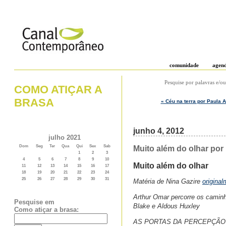
comunidade
agen
Pesquise por palavras e/ou
COMO ATIÇAR A
BRASA
« Céu na terra por Paula A
junho 4, 2012
julho 2021
Dom
Seg
Ter
Qua
Qui
Sex
Sab
Muito além do olhar por 
1
2
3
4
5
6
7
8
9
10
Muito além do olhar
11
12
13
14
15
16
17
18
19
20
21
22
23
24
25
26
27
28
29
30
31
Matéria de Nina Gazire
origina
Arthur Omar percorre os camin
Pesquise em
Blake e Aldous Huxley
Como atiçar a brasa:
AS PORTAS DA PERCEPÇÃO – 