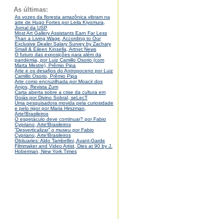
As últimas:
As vozes da floresta amazônica vibram na
arte de Hugo Fortes por Leila Kiyomura,
Jornal da USP
Most Art Gallery Assistants Earn Far Less
Than a Living Wage, According to Our
Exclusive Dealer Salary Survey by Zachary
Small & Eileen Kinsella, Artnet News
O futuro das exposições para além da
pandemia, por Luiz Camillo Osorio (com
Marta Mestre), Prêmio Pipa
Arte e os desafios do Antropoceno por Luiz
Camillo Osorio, Prêmio Pipa
Arte como encruzilhada por Moacir dos
Anjos, Revista Zum
Carta aberta sobre a crise da cultura em
Goiás por Divino Sobral, seLecT
Uma pesquisadora movida pela curiosidade
e pelo rigor por Maria Hirszman,
Arte!Brasileiros
O espetáculo deve continuar? por Fabio
Cypriano, Arte!Brasileiros
“Desverticalizar” o museu por Fabio
Cypriano, Arte!Brasileiros
Obituaries: Aldo Tambellini, Avant-Garde
Filmmaker and Video Artist, Dies at 90 by J.
Hoberman, New York Times