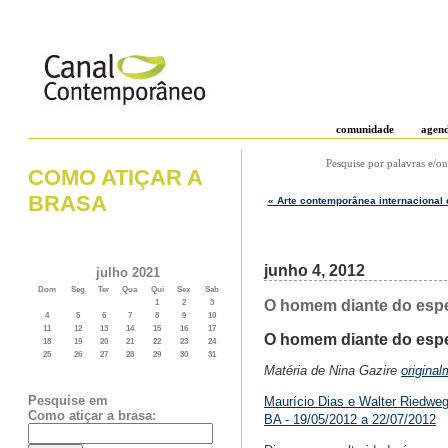
comunidade
agen
Pesquise por palavras e/ou
COMO ATIÇAR A
BRASA
« Arte contemporânea internacional 
junho 4, 2012
julho 2021
Dom
Seg
Ter
Qua
Qui
Sex
Sab
O homem diante do espel
1
2
3
4
5
6
7
8
9
10
11
12
13
14
15
16
17
O homem diante do esp
18
19
20
21
22
23
24
25
26
27
28
29
30
31
Matéria de Nina Gazire
origina
Pesquise em
Maurício Dias e Walter Riedwe
Como atiçar a brasa:
BA - 19/05/2012 a 22/07/2012