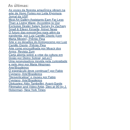
As últimas:
As vozes da floresta amazônica vibram na
arte de Hugo Fortes por Leila Kiyomura,
Jornal da USP
Most Art Gallery Assistants Earn Far Less
Than a Living Wage, According to Our
Exclusive Dealer Salary Survey by Zachary
Small & Eileen Kinsella, Artnet News
O futuro das exposições para além da
pandemia, por Luiz Camillo Osorio (com
Marta Mestre), Prêmio Pipa
Arte e os desafios do Antropoceno por Luiz
Camillo Osorio, Prêmio Pipa
Arte como encruzilhada por Moacir dos
Anjos, Revista Zum
Carta aberta sobre a crise da cultura em
Goiás por Divino Sobral, seLecT
Uma pesquisadora movida pela curiosidade
e pelo rigor por Maria Hirszman,
Arte!Brasileiros
O espetáculo deve continuar? por Fabio
Cypriano, Arte!Brasileiros
“Desverticalizar” o museu por Fabio
Cypriano, Arte!Brasileiros
Obituaries: Aldo Tambellini, Avant-Garde
Filmmaker and Video Artist, Dies at 90 by J.
Hoberman, New York Times