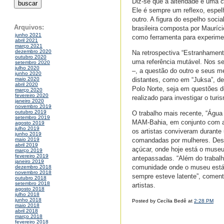
Diz-se que a alteridade é uma 
Ele é sempre um reflexo, espel
outro. A figura do espelho soci
Arquivos:
brasileira composta por Mauríci
junho 2021
como ferramenta para experimen
abril 2021
março 2021
dezembro 2020
Na retrospectiva “Estranhament
outubro 2020
uma referência mutável. Nos sei
setembro 2020
julho 2020
–, a questão do outro e seus m
junho 2020
distantes, como em “Juksa”, de
maio 2020
abril 2020
Polo Norte, seja em questões 
março 2020
fevereiro 2020
realizado para investigar o tur
janeiro 2020
novembro 2019
outubro 2019
O trabalho mais recente, “Água 
setembro 2019
MAM-Bahia, em conjunto com a 
agosto 2019
julho 2019
os artistas conviveram durant
junho 2019
comandadas por mulheres. Des
maio 2019
abril 2019
açúcar, onde hoje está o museu
março 2019
fevereiro 2019
antepassadas. “Além do trabal
janeiro 2019
comunidade onde o museu está 
dezembro 2018
novembro 2018
sempre esteve latente”, comen
outubro 2018
setembro 2018
artistas.
agosto 2018
julho 2018
junho 2018
Posted by Cecília Bedê at
2:28 PM
maio 2018
abril 2018
março 2018
fevereiro 2018