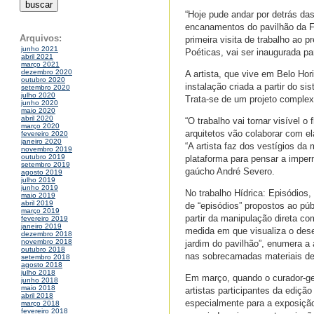
“Hoje pude andar por detrás das
encanamentos do pavilhão da F
Arquivos:
primeira visita de trabalho ao p
junho 2021
Poéticas, vai ser inaugurada p
abril 2021
março 2021
dezembro 2020
A artista, que vive em Belo Hor
outubro 2020
instalação criada a partir do s
setembro 2020
julho 2020
Trata-se de um projeto complexo 
junho 2020
maio 2020
abril 2020
“O trabalho vai tornar visível 
março 2020
arquitetos vão colaborar com el
fevereiro 2020
janeiro 2020
“A artista faz dos vestígios da
novembro 2019
outubro 2019
plataforma para pensar a imper
setembro 2019
gaúcho André Severo.
agosto 2019
julho 2019
junho 2019
No trabalho Hídrica: Episódios,
maio 2019
abril 2019
de “episódios” propostos ao púb
março 2019
partir da manipulação direta c
fevereiro 2019
janeiro 2019
medida em que visualiza o dese
dezembro 2018
novembro 2018
jardim do pavilhão”, enumera a
outubro 2018
nas sobrecamadas materiais de
setembro 2018
agosto 2018
julho 2018
Em março, quando o curador-ger
junho 2018
maio 2018
artistas participantes da ediçã
abril 2018
especialmente para a exposição
março 2018
fevereiro 2018