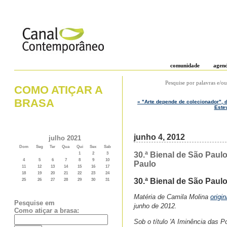
comunidade
agen
Pesquise por palavras e/ou
COMO ATIÇAR A
BRASA
« "Arte depende de colecionador", d
Estev
junho 4, 2012
julho 2021
Dom
Seg
Ter
Qua
Qui
Sex
Sab
30.ª Bienal de São Paul
1
2
3
4
5
6
7
8
9
10
Paulo
11
12
13
14
15
16
17
18
19
20
21
22
23
24
30.ª Bienal de São Paul
25
26
27
28
29
30
31
Matéria de Camila Molina
origi
Pesquise em
junho de 2012.
Como atiçar a brasa:
Sob o título 'A Iminência das P