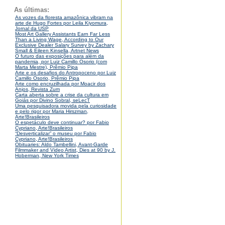
As últimas:
As vozes da floresta amazônica vibram na
arte de Hugo Fortes por Leila Kiyomura,
Jornal da USP
Most Art Gallery Assistants Earn Far Less
Than a Living Wage, According to Our
Exclusive Dealer Salary Survey by Zachary
Small & Eileen Kinsella, Artnet News
O futuro das exposições para além da
pandemia, por Luiz Camillo Osorio (com
Marta Mestre), Prêmio Pipa
Arte e os desafios do Antropoceno por Luiz
Camillo Osorio, Prêmio Pipa
Arte como encruzilhada por Moacir dos
Anjos, Revista Zum
Carta aberta sobre a crise da cultura em
Goiás por Divino Sobral, seLecT
Uma pesquisadora movida pela curiosidade
e pelo rigor por Maria Hirszman,
Arte!Brasileiros
O espetáculo deve continuar? por Fabio
Cypriano, Arte!Brasileiros
“Desverticalizar” o museu por Fabio
Cypriano, Arte!Brasileiros
Obituaries: Aldo Tambellini, Avant-Garde
Filmmaker and Video Artist, Dies at 90 by J.
Hoberman, New York Times