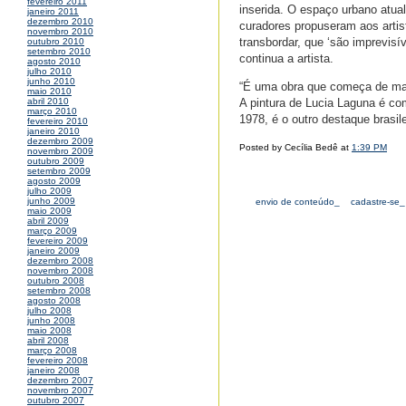
fevereiro 2011
inserida. O espaço urbano atual
janeiro 2011
dezembro 2010
curadores propuseram aos artist
novembro 2010
transbordar, que ‘são imprevisí
outubro 2010
setembro 2010
continua a artista.
agosto 2010
julho 2010
junho 2010
“É uma obra que começa de man
maio 2010
A pintura de Lucia Laguna é com
abril 2010
março 2010
1978, é o outro destaque brasile
fevereiro 2010
janeiro 2010
dezembro 2009
Posted by Cecília Bedê at
1:39 PM
novembro 2009
outubro 2009
setembro 2009
agosto 2009
julho 2009
junho 2009
envio de conteúdo_
cadastre-se_
maio 2009
abril 2009
março 2009
fevereiro 2009
janeiro 2009
dezembro 2008
novembro 2008
outubro 2008
setembro 2008
agosto 2008
julho 2008
junho 2008
maio 2008
abril 2008
março 2008
fevereiro 2008
janeiro 2008
dezembro 2007
novembro 2007
outubro 2007