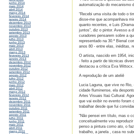
junho 2014
automatização do mecanismo de
maio 2014
abril 2014
março 2014
“Recebi uma visita de todo o ti
fevereiro 2014
disse-me que acompanhava minh
janeiro 2014
dezembro 2013
quanto recentes, e Luis (Orama
novembro 2013
outubro 2013
juntos”, diz o pintor. Avesso a 
setembro 2013
curadores pensarem sobre a ques
agosto 2013
julho 2013
representado na 30.ª Bienal com
junho 2013
anos 80 - entre elas, inéditas, 
maio 2013
abril 2013
março 2013
O artista, nascido em 1954, ini
fevereiro 2013
janeiro 2013
- feito a partir de técnicas di
dezembro 2012
novembro 2012
destacou a crítica Eva Wittocx.
outubro 2012
setembro 2012
A reprodução de um ateliê
agosto 2012
julho 2012
junho 2012
Lucia Laguna, que vive no Rio
maio 2012
abril 2012
cidade fluminense, ela despont
março 2012
Artes Visuais Itaú Cultural. Ag
fevereiro 2012
janeiro 2012
que vai exibir no evento foram 
dezembro 2011
novembro 2011
trabalhar desde que fui convida
outubro 2011
setembro 2011
agosto 2011
“Não pensei em título, mas o co
julho 2011
conceitualmente vou reproduzir 
junho 2011
maio 2011
penso a pintura como ato, o faz
abril 2011
trabalho, a janela , casa no su
março 2011