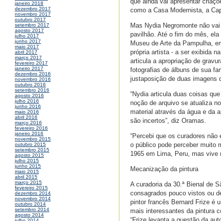
que ainda vai apresentar criaç
janeiro 2018
dezembro 2017
como a Casa Modernista, a Ca
novembro 2017
outubro 2017
Mas Nydia Negromonte não vai pa
setembro 2017
agosto 2017
pavilhão. Até o fim do mês, ela
julho 2017
junho 2017
Museu de Arte da Pampulha, em 
maio 2017
própria artista - a ser exibida 
abril 2017
março 2017
articula a apropriação de grav
fevereiro 2017
janeiro 2017
fotografias de álbuns de sua fa
dezembro 2016
justaposição de duas imagens q
novembro 2016
outubro 2016
setembro 2016
“Nydia articula duas coisas q
agosto 2016
julho 2016
noção de arquivo se atualiza n
junho 2016
material através da água e da 
maio 2016
abril 2016
são incertos”, diz Oramas.
março 2016
fevereiro 2016
janeiro 2016
“Percebi que os curadores não
novembro 2015
o público pode perceber muito m
outubro 2015
setembro 2015
1965 em Lima, Peru, mas vive n
agosto 2015
julho 2015
junho 2015
Mecanização da pintura
maio 2015
abril 2015
março 2015
A curadoria da 30.ª Bienal de 
fevereiro 2015
consagrados pouco vistos ou des
dezembro 2014
novembro 2014
pintor francês Bernard Frize é
outubro 2014
setembro 2014
mais interessantes da pintura 
agosto 2014
“Frize levanta a questão da aut
julho 2014