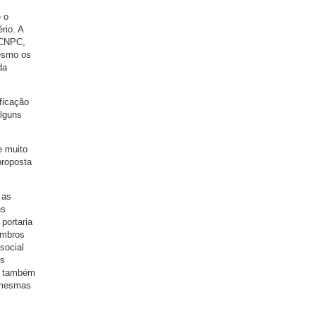
 o
rio. A
 CNPC,
mesmo os
da
ificação
alguns
e muito
proposta
 as
ns
portaria
embros
social
as
ia também
s mesmas