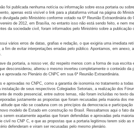
o foi publicada nenhuma notícia ou informação sobre essa portaria ou sobre
nto, apenas está visível o link para a plataforma virtual na página do Ministé
 divulgada pelo Ministério conforme votado na 6ª Reunião Extraordinária do
evereiro de 2012, em Brasília, no entanto isso não está sendo feito, e nem 
s da sociedade civil, foram informados pelo Ministério sobre a publicação 
ssui vários erros de datas, grafias e redação, o que exigiria uma imediata ret
a fim de evitar interpretações erradas pelo público. Apontamos, em anexo, 
s.
ave da portaria, a nosso ver, diz respeito menos com a forma de sua escrita 
 que desconsiderou, alterou o mesmo inverteu completamente o conteúdo da 
da e aprovada no Plenário do CNPC em sua 6ª Reunião Extraordinária.
 e aprovadas no CNPC, como a garantia de isonomia no tratamento a todas
 instalação de seus respectivos Colegiados Setoriais, a realização dos Fóru
mente de modo presencial, entre outros temas, não foram incluídas no texto da 
ncorporadas justamente as propostas que foram recusadas pela maioria dos m
atitude que não se coaduna com os princípios da democracia e participação 
novo modelo de Estado em construção no Brasil. Ressaltamos aqui o fato d
das serem exatamente aquelas que foram defendidas e aprovadas pela maior
e civil no CNP C, e que as propostas que a portaria legitimou terem sido a
tério defenderam e viram ser recusadas pelo mesmo plenário.