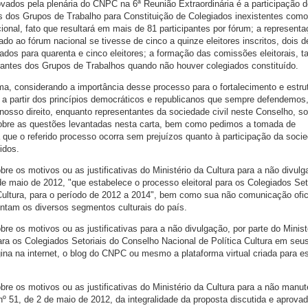
ovados pela plenária do CNPC na 6ª Reunião Extraordinária é a participação 
s dos Grupos de Trabalho para Constituição de Colegiados inexistentes como
nal, fato que resultará em mais de 81 participantes por fórum; a represent
o ao fórum nacional se tivesse de cinco a quinze eleitores inscritos, dois 
legados para quarenta e cinco eleitores; a formação das comissões eleitorais,
rantes dos Grupos de Trabalhos quando não houver colegiados constituído.
ima, considerando a importância desse processo para o fortalecimento e estru
 a partir dos princípios democráticos e republicanos que sempre defendemos
sso direito, enquanto representantes da sociedade civil neste Conselho, sol
obre as questões levantadas nesta carta, bem como pedimos a tomada de
 que o referido processo ocorra sem prejuízos quanto à participação da soci
idos.
re os motivos ou as justificativas do Ministério da Cultura para a não divul
2 de maio de 2012, "que estabelece o processo eleitoral para os Colegiados Set
Cultura, para o período de 2012 a 2014", bem como sua não comunicação ofic
am os diversos segmentos culturais do país.
re os motivos ou as justificativas para a não divulgação, por parte do Minist
para os Colegiados Setoriais do Conselho Nacional de Política Cultura em seu
a na internet, o blog do CNPC ou mesmo a plataforma virtual criada para e
re os motivos ou as justificativas do Ministério da Cultura para a não manu
 nº 51, de 2 de maio de 2012, da integralidade da proposta discutida e aprova