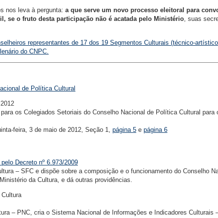
os nos leva à pergunta:
a que serve um novo processo eleitoral para conv
l, se o fruto desta participação não é acatada pelo Ministério
, suas secre
nselheiros representantes de 17 dos 19 Segmentos Culturais (técnico-artístic
Plenário do CNPC.
cional de Política Cultural
 2012
 para os Colegiados Setoriais do Conselho Nacional de Política Cultural para 
quinta-feira, 3 de maio de 2012, Seção 1,
página 5
e
página 6
 pelo Decreto nº 6.973/2009
Cultura – SFC e dispõe sobre a composição e o funcionamento do Conselho Na
Ministério da Cultura, e dá outras providências.
 Cultura
ltura – PNC, cria o Sistema Nacional de Informações e Indicadores Culturais 