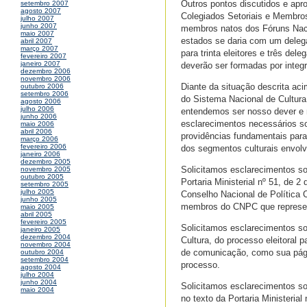
Outros pontos discutidos e apr
setembro 2007
agosto 2007
Colegiados Setoriais e Membro
julho 2007
junho 2007
membros natos dos Fóruns Nacio
maio 2007
estados se daria com um delegad
abril 2007
março 2007
para trinta eleitores e três de
fevereiro 2007
janeiro 2007
deverão ser formadas por integ
dezembro 2006
novembro 2006
Diante da situação descrita ac
outubro 2006
setembro 2006
do Sistema Nacional de Cultura
agosto 2006
julho 2006
entendemos ser nosso dever e no
junho 2006
esclarecimentos necessários s
maio 2006
abril 2006
providências fundamentais para
março 2006
fevereiro 2006
dos segmentos culturais envolv
janeiro 2006
dezembro 2005
Solicitamos esclarecimentos sob
novembro 2005
outubro 2005
Portaria Ministerial nº 51, de 
setembro 2005
julho 2005
Conselho Nacional de Política 
junho 2005
membros do CNPC que represent
maio 2005
abril 2005
fevereiro 2005
Solicitamos esclarecimentos sob
janeiro 2005
dezembro 2004
Cultura, do processo eleitoral 
novembro 2004
de comunicação, como sua págin
outubro 2004
setembro 2004
processo.
agosto 2004
julho 2004
junho 2004
Solicitamos esclarecimentos sob
maio 2004
no texto da Portaria Ministerial