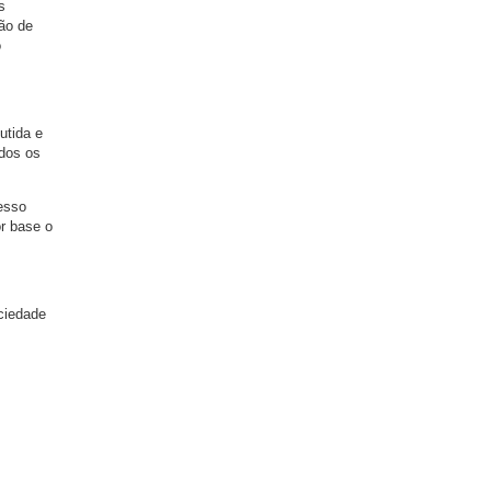
s
ção de
o
utida e
odos os
cesso
or base o
ciedade