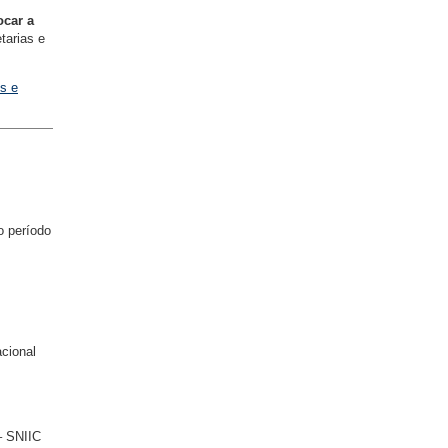
ocar a
tarias e
os e
o período
cional
– SNIIC