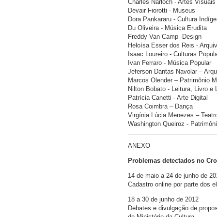
Charles Narloch - Artes Visuais
Devair Fiorotti - Museus
Dora Pankararu - Cultura Indíg
Du Oliveira - Música Erudita
Freddy Van Camp -Design
Heloísa Esser dos Reis - Arqui
Isaac Loureiro - Culturas Popul
Ivan Ferraro - Música Popular
Jeferson Dantas Navolar – Arqu
Marcos Olender – Patrimônio Ma
Nilton Bobato - Leitura, Livro e 
Patrícia Canetti - Arte Digital
Rosa Coimbra – Dança
Virgínia Lúcia Menezes – Teatr
Washington Queiroz - Patrimôni
ANEXO
Problemas detectados no Cron
14 de maio a 24 de junho de 20
Cadastro online por parte dos e
18 a 30 de junho de 2012
Debates e divulgação de propos
do Ministério da Cultura