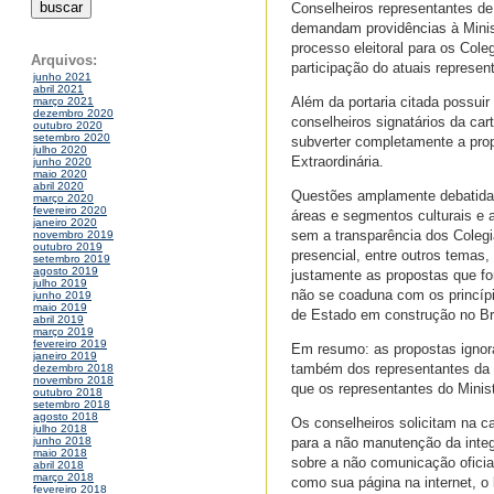
Conselheiros representantes de
demandam providências à Ministr
processo eleitoral para os Cole
Arquivos:
participação do atuais represe
junho 2021
abril 2021
Além da portaria citada possuir
março 2021
dezembro 2020
conselheiros signatários da car
outubro 2020
setembro 2020
subverter completamente a prop
julho 2020
Extraordinária.
junho 2020
maio 2020
abril 2020
Questões amplamente debatidas
março 2020
fevereiro 2020
áreas e segmentos culturais e 
janeiro 2020
sem a transparência dos Colegia
novembro 2019
outubro 2019
presencial, entre outros temas, 
setembro 2019
agosto 2019
justamente as propostas que f
julho 2019
não se coaduna com os princíp
junho 2019
maio 2019
de Estado em construção no Bra
abril 2019
março 2019
fevereiro 2019
Em resumo: as propostas ignor
janeiro 2019
também dos representantes da s
dezembro 2018
novembro 2018
que os representantes do Minis
outubro 2018
setembro 2018
agosto 2018
Os conselheiros solicitam na ca
julho 2018
para a não manutenção da integ
junho 2018
maio 2018
sobre a não comunicação ofic
abril 2018
março 2018
como sua página na internet, o
fevereiro 2018