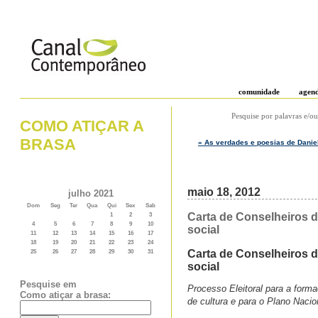
comunidade
agen
Pesquise por palavras e/ou
COMO ATIÇAR A
BRASA
« As verdades e poesias de Danie
maio 18, 2012
julho 2021
Dom
Seg
Ter
Qua
Qui
Sex
Sab
Carta de Conselheiros d
1
2
3
4
5
6
7
8
9
10
social
11
12
13
14
15
16
17
18
19
20
21
22
23
24
Carta de Conselheiros d
25
26
27
28
29
30
31
social
Pesquise em
Processo Eleitoral para a forma
Como atiçar a brasa:
de cultura e para o Plano Nacio