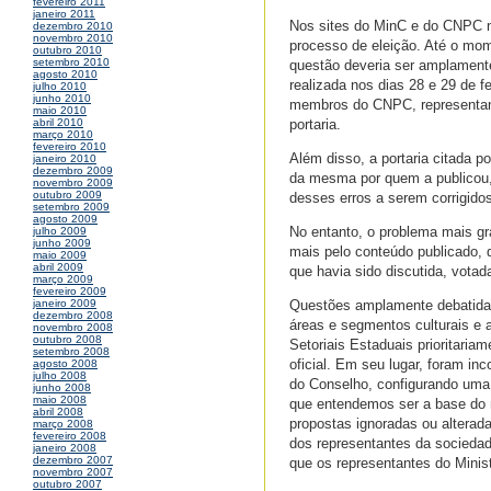
fevereiro 2011
janeiro 2011
Nos sites do MinC e do CNPC nã
dezembro 2010
novembro 2010
processo de eleição. Até o mome
outubro 2010
setembro 2010
questão deveria ser amplamente
agosto 2010
realizada nos dias 28 e 29 de f
julho 2010
junho 2010
membros do CNPC, representante
maio 2010
portaria.
abril 2010
março 2010
fevereiro 2010
Além disso, a portaria citada po
janeiro 2010
dezembro 2009
da mesma por quem a publicou, 
novembro 2009
outubro 2009
desses erros a serem corrigido
setembro 2009
agosto 2009
No entanto, o problema mais gr
julho 2009
junho 2009
mais pelo conteúdo publicado,
maio 2009
abril 2009
que havia sido discutida, vota
março 2009
fevereiro 2009
Questões amplamente debatidas
janeiro 2009
dezembro 2008
áreas e segmentos culturais e a
novembro 2008
outubro 2008
Setoriais Estaduais prioritaria
setembro 2008
oficial. Em seu lugar, foram i
agosto 2008
julho 2008
do Conselho, configurando uma 
junho 2008
maio 2008
que entendemos ser a base do 
abril 2008
propostas ignoradas ou altera
março 2008
fevereiro 2008
dos representantes da sociedad
janeiro 2008
dezembro 2007
que os representantes do Minis
novembro 2007
outubro 2007