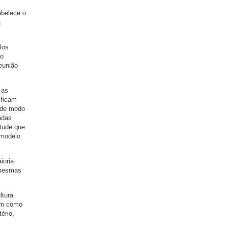
abelece o
a
los
mo
eunião
 as
 ficam
e de modo
radas
tude que
 modelo
ioria
 mesmas
ltura
bem como
ério,