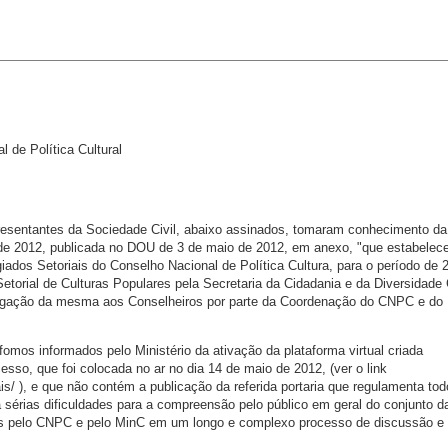
 de Política Cultural
esentantes da Sociedade Civil, abaixo assinados, tomaram conhecimento da 
o de 2012, publicada no DOU de 3 de maio de 2012, em anexo, "que estabelec
giados Setoriais do Conselho Nacional de Política Cultura, para o período de 
etorial de Culturas Populares pela Secretaria da Cidadania e da Diversidade C
vulgação da mesma aos Conselheiros por parte da Coordenação do CNPC e do
s informados pelo Ministério da ativação da plataforma virtual criada
sso, que foi colocada no ar no dia 14 de maio de 2012, (ver o link
ais/ ), e que não contém a publicação da referida portaria que regulamenta tod
a sérias dificuldades para a compreensão pelo público em geral do conjunto d
dos pelo CNPC e pelo MinC em um longo e complexo processo de discussão e