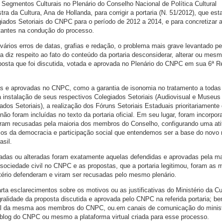
 Segmentos Culturais no Plenário do Conselho Nacional de Política Cultural
a da Cultura, Ana de Hollanda, para corrigir a portaria (N. 51/2012), que est
giados Setoriais do CNPC para o período de 2012 a 2014, e para concretizar 
ntantes na condução do processo.
 vários erros de datas, grafias e redação, o problema mais grave levantado pe
ta diz respeito ao fato do conteúdo da portaria desconsiderar, alterar ou mes
osta que foi discutida, votada e aprovada no Plenário do CNPC em sua 6ª R
 e aprovadas no CNPC, como a garantia de isonomia no tratamento a todas
a instalação de seus respectivos Colegiados Setoriais (Audiovisual e Museus
dos Setoriais), a realização dos Fóruns Setoriais Estaduais prioritariament
não foram incluídas no texto da portaria oficial. Em seu lugar, foram incorpo
oram recusadas pela maioria dos membros do Conselho, configurando uma ati
ios da democracia e participação social que entendemos ser a base do novo
sil.
adas ou alteradas foram exatamente aquelas defendidas e aprovadas pela ma
ociedade civil no CNPC e as propostas, que a portaria legitimou, foram as
tério defenderam e viram ser recusadas pelo mesmo plenário.
rta esclarecimentos sobre os motivos ou as justificativas do Ministério da Cu
ralidade da proposta discutida e aprovada pelo CNPC na referida portaria; 
ial da mesma aos membros do CNPC, ou.em canais de comunicação do minist
 blog do CNPC ou mesmo a plataforma virtual criada para esse processo.