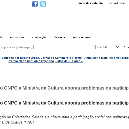
envio de conteúdo
cadastre-se
da
e-nformes
arte&ação
livraria
sobre o canal
 expressões (entre aspas)
l Santiago por Beatriz Braga, Jornal do Commercio
|
Home
|
Anna Maria Maiolino é vencedor
Prêmio Masp por Fabio Cypriano, Folha de S. Paulo »
o CNPC à Ministra da Cultura aponta problemas na partici
o CNPC à Ministra da Cultura aponta problemas na partici
ção de Colegiados Setoriais é chave para a participação social nas políticas 
nal de Cultura (PNC)