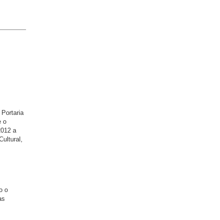
Portaria
e o
2012 a
ultural,
o o
as