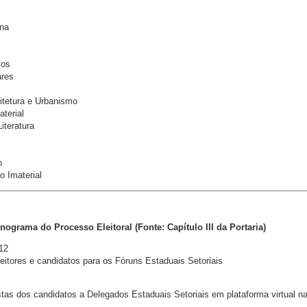
ena
vos
ares
itetura e Urbanismo
terial
Literatura
o
o Imaterial
ograma do Processo Eleitoral (Fonte: Capítulo III da Portaria)
12
leitores e candidatos para os Fóruns Estaduais Setoriais
tas dos candidatos a Delegados Estaduais Setoriais em plataforma virtual n