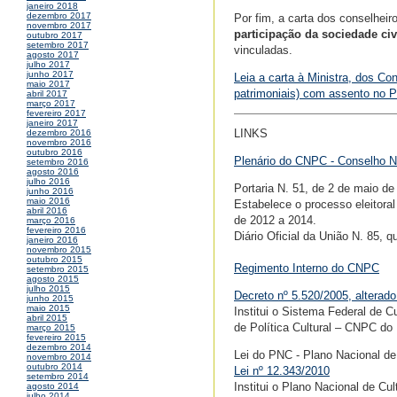
janeiro 2018
dezembro 2017
Por fim, a carta dos conselheir
novembro 2017
participação da sociedade civi
outubro 2017
setembro 2017
vinculadas.
agosto 2017
julho 2017
junho 2017
Leia a carta à Ministra, dos Co
maio 2017
patrimoniais) com assento no 
abril 2017
março 2017
fevereiro 2017
janeiro 2017
LINKS
dezembro 2016
novembro 2016
outubro 2016
Plenário do CNPC - Conselho Na
setembro 2016
agosto 2016
julho 2016
Portaria N. 51, de 2 de maio de
junho 2016
maio 2016
Estabelece o processo eleitoral
abril 2016
de 2012 a 2014.
março 2016
fevereiro 2016
Diário Oficial da União N. 85, 
janeiro 2016
novembro 2015
outubro 2015
Regimento Interno do CNPC
setembro 2015
agosto 2015
julho 2015
Decreto nº 5.520/2005, alterado
junho 2015
maio 2015
Institui o Sistema Federal de 
abril 2015
de Política Cultural – CNPC do 
março 2015
fevereiro 2015
dezembro 2014
Lei do PNC - Plano Nacional de
novembro 2014
outubro 2014
Lei nº 12.343/2010
setembro 2014
Institui o Plano Nacional de Cu
agosto 2014
julho 2014