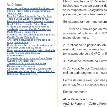
CNPC durante sua 6ª Reunião Ex
As últimas:
trechos que visavam garantir d
As vozes da floresta amazônica vibram na
seus respectivos Colegiados Set
arte de Hugo Fortes por Leila Kiyomura,
Jornal da USP
presencial, entre outros temas.
Most Art Gallery Assistants Earn Far Less
Than a Living Wage, According to Our
Solicitamos também que sejam 
Exclusive Dealer Salary Survey by Zachary
Small & Eileen Kinsella, Artnet News
O futuro das exposições para além da
1- Correção e publicação da ref
pandemia, por Luiz Camillo Osorio (com
Marta Mestre), Prêmio Pipa
aprovada pelo plenário do CNPC
Arte e os desafios do Antropoceno por Luiz
meios disponíveis;
Camillo Osorio, Prêmio Pipa
Arte como encruzilhada por Moacir dos
Anjos, Revista Zum
2- Publicação na página do Mini
Carta aberta sobre a crise da cultura em
Goiás por Divino Sobral, seLecT
eleitoral, com linguagem e for
Uma pesquisadora movida pela curiosidade
e pelo rigor por Maria Hirszman,
texto aprovado pelo CNPC na 6ª
Arte!Brasileiros
O espetáculo deve continuar? por Fabio
3- Instalação imediata da Comi
Cypriano, Arte!Brasileiros
“Desverticalizar” o museu por Fabio
Cypriano, Arte!Brasileiros
4- Convocação dos Colegiados S
Obituaries: Aldo Tambellini, Avant-Garde
Filmmaker and Video Artist, Dies at 90 by J.
civil de cada segmento em suas
Hoberman, New York Times
Certos de que a execução das po
participação da sociedade nas 
Respeitosamente,
Alice Viveiros – Circo
Antônio Ferreira – Cultura Afrobr