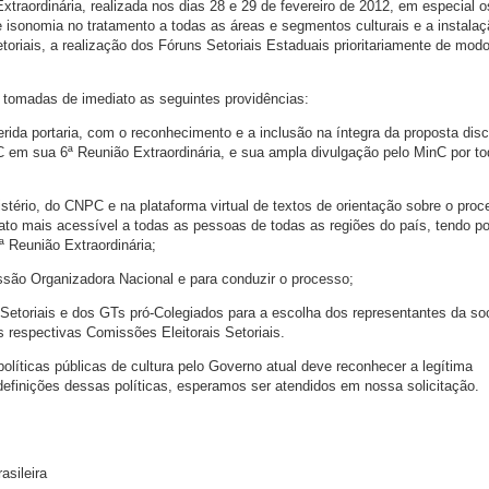
traordinária, realizada nos dias 28 e 29 de fevereiro de 2012, em especial o
e isonomia no tratamento a todas as áreas e segmentos culturais e a instala
oriais, a realização dos Fóruns Setoriais Estaduais prioritariamente de mod
tomadas de imediato as seguintes providências:
erida portaria, com o reconhecimento e a inclusão na íntegra da proposta disc
 em sua 6ª Reunião Extraordinária, e sua ampla divulgação pelo MinC por t
stério, do CNPC e na plataforma virtual de textos de orientação sobre o pro
mato mais acessível a todas as pessoas de todas as regiões do país, tendo p
 Reunião Extraordinária;
ssão Organizadora Nacional e para conduzir o processo;
etoriais e dos GTs pró-Colegiados para a escolha dos representantes da so
 respectivas Comissões Eleitorais Setoriais.
líticas públicas de cultura pelo Governo atual deve reconhecer a legítima
definições dessas políticas, esperamos ser atendidos em nossa solicitação.
asileira