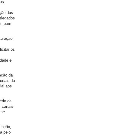
dos
ação dos
delegados
 também
turação
,
icitar os
edade e
gação da
oriais do
ial aos
ério da
s canais
sse
tenção,
da pelo