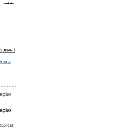
contato
a do 1º
pação
pação
públicas