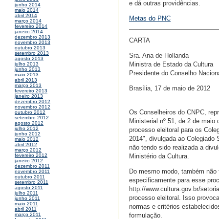
e dá outras providências.
junho 2014
maio 2014
abril 2014
Metas do PNC
março 2014
fevereiro 2014
janeiro 2014
dezembro 2013
CARTA
novembro 2013
outubro 2013
setembro 2013
Sra. Ana de Hollanda
agosto 2013
Ministra de Estado da Cultura
julho 2013
junho 2013
Presidente do Conselho Nacional
maio 2013
abril 2013
março 2013
Brasília, 17 de maio de 2012
fevereiro 2013
janeiro 2013
dezembro 2012
novembro 2012
Os Conselheiros do CNPC, repr
outubro 2012
setembro 2012
Ministerial nº 51, de 2 de mai
agosto 2012
julho 2012
processo eleitoral para os Cole
junho 2012
2014", divulgada ao Colegiado S
maio 2012
abril 2012
não tendo sido realizada a di
março 2012
Ministério da Cultura.
fevereiro 2012
janeiro 2012
dezembro 2011
Do mesmo modo, também não fomo
novembro 2011
outubro 2011
especificamente para esse proce
setembro 2011
agosto 2011
http://www.cultura.gov.br/setori
julho 2011
processo eleitoral. Isso provoc
junho 2011
maio 2011
normas e critérios estabeleci
abril 2011
formulação.
março 2011