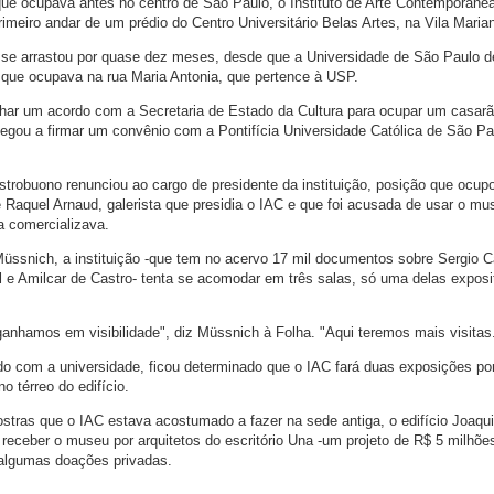
e ocupava antes no centro de São Paulo, o Instituto de Arte Contemporânea
imeiro andar de um prédio do Centro Universitário Belas Artes, na Vila Maria
 se arrastou por quase dez meses, desde que a Universidade de São Paulo d
 que ocupava na rua Maria Antonia, que pertence à USP.
har um acordo com a Secretaria de Estado da Cultura para ocupar um casar
hegou a firmar um convênio com a Pontifícia Universidade Católica de São Pa
robuono renunciou ao cargo de presidente da instituição, posição que ocup
Raquel Arnaud, galerista que presidia o IAC e que foi acusada de usar o mu
la comercializava.
üssnich, a instituição -que tem no acervo 17 mil documentos sobre Sergio 
l e Amilcar de Castro- tenta se acomodar em três salas, só uma delas exposi
nhamos em visibilidade", diz Müssnich à Folha. "Aqui teremos mais visitas
o com a universidade, ficou determinado que o IAC fará duas exposições po
 térreo do edifício.
ras que o IAC estava acostumado a fazer na sede antiga, o edifício Joaqu
receber o museu por arquitetos do escritório Una -um projeto de R$ 5 milhõe
 algumas doações privadas.