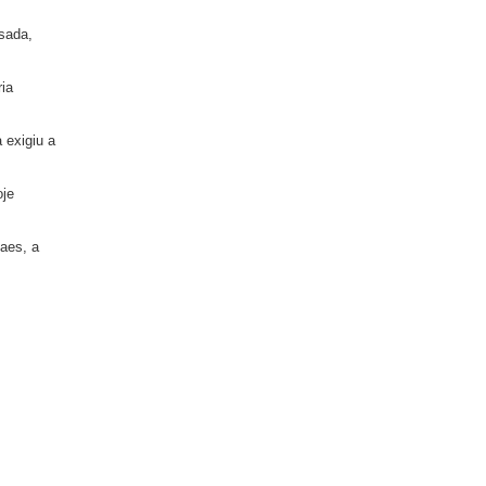
sada,
ria
 exigiu a
oje
vaes, a