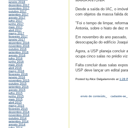
MARIA ANTONIA
janeiro 2018
dezembro 2017
novembro 2017
Desde a saída do IAC, o imóvel
outubro 2017
com objetos da massa falida d
setembro 2017
agosto 2017
julho 2017
"Foi o tempo de limpar, reformar
junho 2017
maio 2017
Antonia, sobre o hiato de dez 
abril 2017
março 2017
Em novembro do ano passado, qu
fevereiro 2017
janeiro 2017
desocupação do edifício Joaqu
dezembro 2016
novembro 2016
outubro 2016
Agora, a USP planeja concluir as
setembro 2016
agosto 2016
ocupa cinco salas no prédio viz
julho 2016
junho 2016
Falta concluir duas salas expos
maio 2016
abril 2016
USP deve lançar um edital par
março 2016
fevereiro 2016
janeiro 2016
Posted by Alice Dalgalarrondo at
1:28 
novembro 2015
outubro 2015
setembro 2015
agosto 2015
julho 2015
envio de conteúdo_
cadastre-se_
junho 2015
maio 2015
abril 2015
março 2015
fevereiro 2015
dezembro 2014
novembro 2014
outubro 2014
setembro 2014
agosto 2014
julho 2014