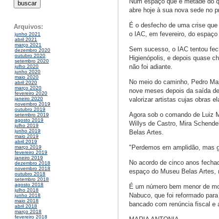
Num espaço que é metade do qu
abre hoje à sua nova sede no pr
É o desfecho de uma crise que
Arquivos:
o IAC, em fevereiro, do espaço
junho 2021
abril 2021
março 2021
Sem sucesso, o IAC tentou fec
dezembro 2020
outubro 2020
Higienópolis, e depois quase c
setembro 2020
não foi adiante.
julho 2020
junho 2020
maio 2020
No meio do caminho, Pedro Mast
abril 2020
março 2020
nove meses depois da saída de 
fevereiro 2020
valorizar artistas cujas obras e
janeiro 2020
novembro 2019
outubro 2019
Agora sob o comando de Luiz M
setembro 2019
agosto 2019
Willys de Castro, Mira Schende
julho 2019
junho 2019
Belas Artes.
maio 2019
abril 2019
"Perdemos em amplidão, mas ga
março 2019
fevereiro 2019
janeiro 2019
No acordo de cinco anos fechad
dezembro 2018
novembro 2018
espaço do Museu Belas Artes, no
outubro 2018
setembro 2018
agosto 2018
É um número bem menor de most
julho 2018
Nabuco, que foi reformado para 
junho 2018
maio 2018
bancado com renúncia fiscal e
abril 2018
março 2018
fevereiro 2018