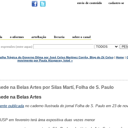
envio de conteúdo
cadastre-se
da
e-nformes
arte&ação
livraria
sobre o canal
 expressões (entre aspas)
 Falha Trágica do Governo Dilma por José Celso Martinez Corrêa, Blog do Zé Celso
|
Home
|
G
movimento por Paula Alzugaray, Istoé »
de na Belas Artes por Silas Martí, Folha de S. Paulo
sede na Belas Artes
mente publicada
no caderno Ilustrada do jornal Folha de S. Paulo em 23 de n
USP em fevereiro terá área expositiva duas vezes menor