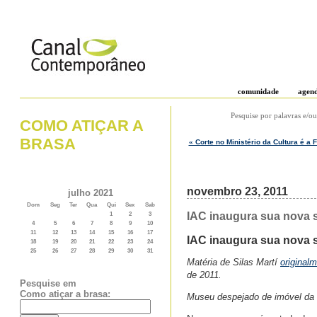
comunidade
agen
Pesquise por palavras e/ou
COMO ATIÇAR A
BRASA
« Corte no Ministério da Cultura é a
novembro 23, 2011
julho 2021
Dom
Seg
Ter
Qua
Qui
Sex
Sab
IAC inaugura sua nova se
1
2
3
4
5
6
7
8
9
10
11
12
13
14
15
16
17
IAC inaugura sua nova 
18
19
20
21
22
23
24
25
26
27
28
29
30
31
Matéria de Silas Martí
original
de 2011.
Pesquise em
Como atiçar a brasa:
Museu despejado de imóvel da 