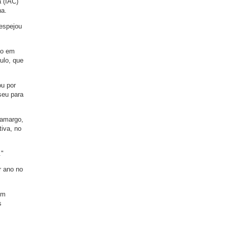
 (IAC)
na.
espejou
ão em
ulo, que
ou por
seu para
Camargo,
tiva, no
."
r ano no
im
s