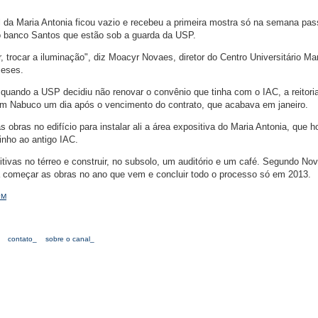
 da Maria Antonia ficou vazio e recebeu a primeira mostra só na semana pas
o banco Santos que estão sob a guarda da USP.
, trocar a iluminação", diz Moacyr Novaes, diretor do Centro Universitário Ma
meses.
ando a USP decidiu não renovar o convênio que tinha com o IAC, a reitoria
im Nabuco um dia após o vencimento do contrato, que acabava em janeiro.
 obras no edifício para instalar ali a área expositiva do Maria Antonia, que h
inho ao antigo IAC.
itivas no térreo e construir, no subsolo, um auditório e um café. Segundo No
a começar as obras no ano que vem e concluir todo o processo só em 2013.
PM
contato_
sobre o canal_