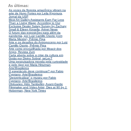
As últimas:
As vozes da floresta amazônica vibram na
arte de Hugo Fortes por Leila Kiyomura,
Jornal da USP
Most Art Gallery Assistants Earn Far Less
Than a Living Wage, According to Our
Exclusive Dealer Salary Survey by Zachary
Small & Eileen Kinsella, Artnet News
O futuro das exposições para além da
pandemia, por Luiz Camillo Osorio (com
Marta Mestre), Prêmio Pipa
Arte e os desafios do Antropoceno por Luiz
Camillo Osorio, Prêmio Pipa
Arte como encruzilhada por Moacir dos
Anjos, Revista Zum
Carta aberta sobre a crise da cultura em
Goiás por Divino Sobral, seLecT
Uma pesquisadora movida pela curiosidade
e pelo rigor por Maria Hirszman,
Arte!Brasileiros
O espetáculo deve continuar? por Fabio
Cypriano, Arte!Brasileiros
“Desverticalizar” o museu por Fabio
Cypriano, Arte!Brasileiros
Obituaries: Aldo Tambellini, Avant-Garde
Filmmaker and Video Artist, Dies at 90 by J.
Hoberman, New York Times