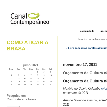
comunidade
agen
Pesquise por palavras e/ou
COMO ATIÇAR A
BRASA
« Feira com obras baratas atrai no
novembro 17, 2011
julho 2021
Dom
Seg
Ter
Qua
Qui
Sex
Sab
Orçamento da Cultura nã
1
2
3
4
5
6
7
8
9
10
11
12
13
14
15
16
17
Orçamento da Cultura nã
18
19
20
21
22
23
24
25
26
27
28
29
30
31
Matéria de Sylvia Colombo
orig
novembro de 2011.
Pesquise em
Como atiçar a brasa:
Ana de Hollanda afirmou, entre
2011