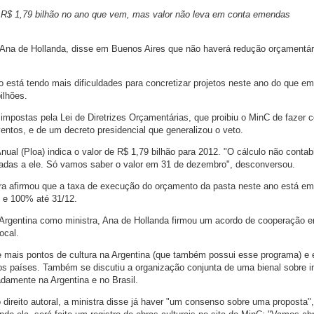
 R$ 1,79 bilhão no ano que vem, mas valor não leva em conta emendas
l, Ana de Hollanda, disse em Buenos Aires que não haverá redução orçamentá
o está tendo mais dificuldades para concretizar projetos neste ano do que e
ilhões.
 impostas pela Lei de Diretrizes Orçamentárias, que proibiu o MinC de fazer 
entos, e de um decreto presidencial que generalizou o veto.
nual (Ploa) indica o valor de R$ 1,79 bilhão para 2012. "O cálculo não contabi
das a ele. Só vamos saber o valor em 31 de dezembro", desconversou.
tra afirmou que a taxa de execução do orçamento da pasta neste ano está e
 e 100% até 31/12.
à Argentina como ministra, Ana de Hollanda firmou um acordo de cooperação e
ocal.
de mais pontos de cultura na Argentina (que também possui esse programa) e 
s países. Também se discutiu a organização conjunta de uma bienal sobre i
nadamente na Argentina e no Brasil.
 direito autoral, a ministra disse já haver "um consenso sobre uma proposta",