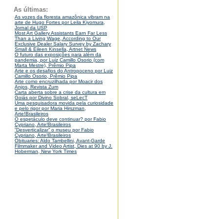
As últimas:
As vozes da floresta amazônica vibram na
arte de Hugo Fortes por Leila Kiyomura,
Jornal da USP
Most Art Gallery Assistants Earn Far Less
Than a Living Wage, According to Our
Exclusive Dealer Salary Survey by Zachary
Small & Eileen Kinsella, Artnet News
O futuro das exposições para além da
pandemia, por Luiz Camillo Osorio (com
Marta Mestre), Prêmio Pipa
Arte e os desafios do Antropoceno por Luiz
Camillo Osorio, Prêmio Pipa
Arte como encruzilhada por Moacir dos
Anjos, Revista Zum
Carta aberta sobre a crise da cultura em
Goiás por Divino Sobral, seLecT
Uma pesquisadora movida pela curiosidade
e pelo rigor por Maria Hirszman,
Arte!Brasileiros
O espetáculo deve continuar? por Fabio
Cypriano, Arte!Brasileiros
“Desverticalizar” o museu por Fabio
Cypriano, Arte!Brasileiros
Obituaries: Aldo Tambellini, Avant-Garde
Filmmaker and Video Artist, Dies at 90 by J.
Hoberman, New York Times