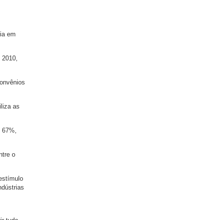
ria em
m 2010,
convênios
liza as
m 67%,
ntre o
estímulo
ndústrias