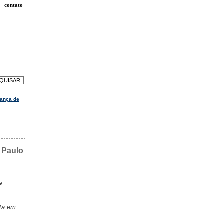
contato
dança de
. Paulo
e
sta em