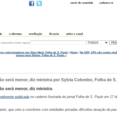
envio de conteúdo
cadastre-se
da
e-nformes
arte&ação
livraria
sobre o canal
 expressões (entre aspas)
vos colecionadores por Silas Martí, Folha de S. Paulo
|
Home
|
Na USP, 43% são contra mu
museu para Detran, Folha de S. Paulo »
o será menor, diz ministra por Sylvia Colombo, Folha de S
o será menor, diz ministra
inalmente publicada
no caderno Ilustrada do jornal Folha de S. Paulo em 17 d
tanto, que veto a convênios com entidades privadas dificultou atuação da pa