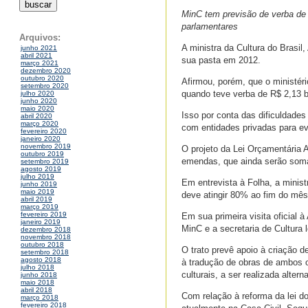
MinC tem previsão de verba de
parlamentares
Arquivos:
A ministra da Cultura do Brasi
junho 2021
abril 2021
sua pasta em 2012.
março 2021
dezembro 2020
outubro 2020
Afirmou, porém, que o ministéri
setembro 2020
quando teve verba de R$ 2,13 b
julho 2020
junho 2020
maio 2020
Isso por conta das dificuldades
abril 2020
março 2020
com entidades privadas para ev
fevereiro 2020
janeiro 2020
novembro 2019
O projeto da Lei Orçamentária A
outubro 2019
emendas, que ainda serão soma
setembro 2019
agosto 2019
julho 2019
Em entrevista à Folha, a minis
junho 2019
maio 2019
deve atingir 80% ao fim do mês
abril 2019
março 2019
fevereiro 2019
Em sua primeira visita oficial 
janeiro 2019
MinC e a secretaria de Cultura l
dezembro 2018
novembro 2018
outubro 2018
O trato prevê apoio à criação 
setembro 2018
agosto 2018
à tradução de obras de ambos o
julho 2018
culturais, a ser realizada alter
junho 2018
maio 2018
abril 2018
Com relação à reforma da lei do
março 2018
fevereiro 2018