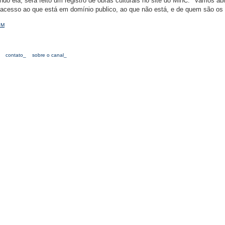
do ela, será feito um registro de obras culturais no site do MinC: "Vamos abr
r acesso ao que está em domínio publico, ao que não está, e de quem são os d
PM
contato_
sobre o canal_