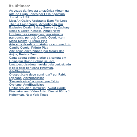
As últimas:
As vozes da floresta amazônica vibram na
arte de Hugo Fortes por Leila Kiyomura,
Jornal da USP
Most Art Gallery Assistants Earn Far Less
Than a Living Wage, According to Our
Exclusive Dealer Salary Survey by Zachary
Small & Eileen Kinsella, Artnet News
O futuro das exposições para além da
pandemia, por Luiz Camillo Osorio (com
Marta Mestre), Prêmio Pipa
Arte e os desafios do Antropoceno por Luiz
Camillo Osorio, Prêmio Pipa
Arte como encruzilhada por Moacir dos
Anjos, Revista Zum
Carta aberta sobre a crise da cultura em
Goiás por Divino Sobral, seLecT
Uma pesquisadora movida pela curiosidade
e pelo rigor por Maria Hirszman,
Arte!Brasileiros
O espetáculo deve continuar? por Fabio
Cypriano, Arte!Brasileiros
“Desverticalizar” o museu por Fabio
Cypriano, Arte!Brasileiros
Obituaries: Aldo Tambellini, Avant-Garde
Filmmaker and Video Artist, Dies at 90 by J.
Hoberman, New York Times