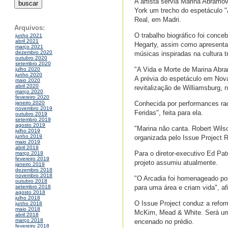
A artista sérvia Marina Abramo
York um trecho do espetáculo "
Real, em Madri.
Arquivos:
O trabalho biográfico foi conce
junho 2021
abril 2021
Hegarty, assim como apresentaç
março 2021
dezembro 2020
músicas inspiradas na cultura tr
outubro 2020
setembro 2020
"A Vida e Morte de Marina Abram
julho 2020
junho 2020
A prévia do espetáculo em Nova
maio 2020
abril 2020
revitalização de Williamsburg, 
março 2020
fevereiro 2020
Conhecida por performances rad
janeiro 2020
novembro 2019
Feridas", feita para ela.
outubro 2019
setembro 2019
agosto 2019
"Marina não canta. Robert Wils
julho 2019
junho 2019
organizada pelo Issue Project R
maio 2019
abril 2019
Para o diretor-executivo Ed Pat
março 2019
fevereiro 2019
projeto assumiu atualmente.
janeiro 2019
dezembro 2018
novembro 2018
"O Arcadia foi homenageado po
outubro 2018
para uma área e criam vida", af
setembro 2018
agosto 2018
julho 2018
O Issue Project conduz a reforma
junho 2018
maio 2018
McKim, Mead & White. Será um c
abril 2018
março 2018
encenado no prédio.
fevereiro 2018