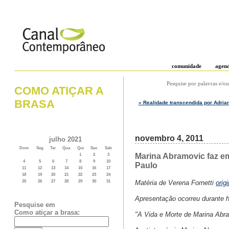
comunidade
agen
Pesquise por palavras e/ou
COMO ATIÇAR A
BRASA
« Realidade transcendida por Adrian
novembro 4, 2011
julho 2021
Dom
Seg
Ter
Qua
Qui
Sex
Sab
Marina Abramovic faz em
1
2
3
4
5
6
7
8
9
10
Paulo
11
12
13
14
15
16
17
18
19
20
21
22
23
24
Matéria de Verena Fornetti
orig
25
26
27
28
29
30
31
Apresentação ocorreu durante h
Pesquise em
Como atiçar a brasa:
"A Vida e Morte de Marina Abra