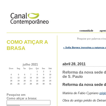
comunidade
agen
Pesquise por palavras e/ou
COMO ATIÇAR A
BRASA
« Sofia Borges investiga a natureza 
abril 28, 2011
julho 2021
Dom
Seg
Ter
Qua
Qui
Sex
Sab
Reforma da nova sede d
1
2
3
4
5
6
7
8
9
10
de S. Paulo
11
12
13
14
15
16
17
18
19
20
21
22
23
24
Reforma da nova sede d
25
26
27
28
29
30
31
Matéria de Fabio Cypriano
orig
Pesquise em
Como atiçar a brasa:
Obra do antigo prédio do Detra