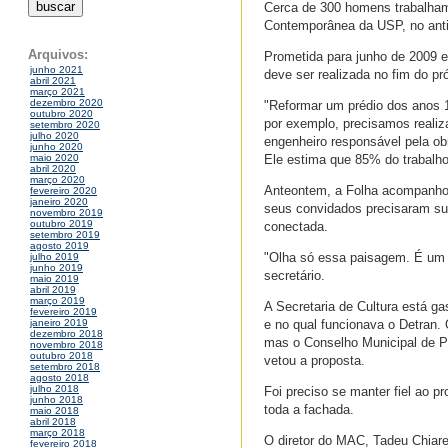
Cerca de 300 homens trabalham
Contemporânea da USP, no anti
Arquivos:
Prometida para junho de 2009 e 
junho 2021
deve ser realizada no fim do p
abril 2021
março 2021
dezembro 2020
"Reformar um prédio dos anos 19
outubro 2020
por exemplo, precisamos realiz
setembro 2020
julho 2020
engenheiro responsável pela ob
junho 2020
Ele estima que 85% do trabalho 
maio 2020
abril 2020
março 2020
Anteontem, a Folha acompanhou 
fevereiro 2020
janeiro 2020
seus convidados precisaram subir
novembro 2019
outubro 2019
conectada.
setembro 2019
agosto 2019
"Olha só essa paisagem. É um lo
julho 2019
junho 2019
secretário.
maio 2019
abril 2019
março 2019
A Secretaria de Cultura está g
fevereiro 2019
e no qual funcionava o Detran.
janeiro 2019
dezembro 2018
mas o Conselho Municipal de Pr
novembro 2018
outubro 2018
vetou a proposta.
setembro 2018
agosto 2018
julho 2018
Foi preciso se manter fiel ao pr
junho 2018
toda a fachada.
maio 2018
abril 2018
março 2018
O diretor do MAC, Tadeu Chiare
fevereiro 2018