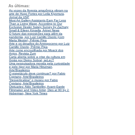
As últimas:
As vozes da floresta amazônica vibram na
arte de Hugo Fortes por Leila Kiyomura,
Jornal da USP
Most Art Gallery Assistants Earn Far Less
Than a Living Wage, According to Our
Exclusive Dealer Salary Survey by Zachary
Small & Eileen Kinsella, Artnet News
O futuro das exposições para além da
pandemia, por Luiz Camillo Osorio (com
Marta Mestre), Prêmio Pipa
Arte e os desafios do Antropoceno por Luiz
Camillo Osorio, Prêmio Pipa
Arte como encruzilhada por Moacir dos
Anjos, Revista Zum
Carta aberta sobre a crise da cultura em
Goiás por Divino Sobral, seLecT
Uma pesquisadora movida pela curiosidade
e pelo rigor por Maria Hirszman,
Arte!Brasileiros
O espetáculo deve continuar? por Fabio
Cypriano, Arte!Brasileiros
“Desverticalizar” o museu por Fabio
Cypriano, Arte!Brasileiros
Obituaries: Aldo Tambellini, Avant-Garde
Filmmaker and Video Artist, Dies at 90 by J.
Hoberman, New York Times