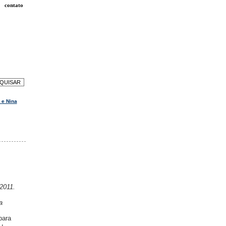
contato
 e Nina
2011.
a
para