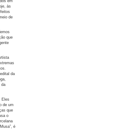
ados em
oje, às
feitos
meio de
 Temos
ição que
gente
rtista
extremas
tos.
edital da
oga,
 da
. Eles
io de um
eças que
usa o
rcelana
“Musa”, é