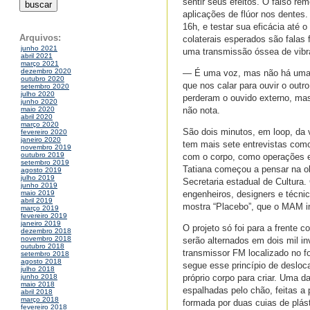
sentir seus efeitos. O falso r
aplicações de flúor nos dentes
16h, e testar sua eficácia até 
Arquivos:
colaterais esperados são fala
junho 2021
uma transmissão óssea de vibr
abril 2021
março 2021
dezembro 2020
— É uma voz, mas não há uma n
outubro 2020
que nos calar para ouvir o out
setembro 2020
julho 2020
perderam o ouvido externo, mas
junho 2020
não nota.
maio 2020
abril 2020
março 2020
São dois minutos, em loop, da v
fevereiro 2020
janeiro 2020
tem mais sete entrevistas com
novembro 2019
outubro 2019
com o corpo, como operações e f
setembro 2019
Tatiana começou a pensar na ob
agosto 2019
julho 2019
Secretaria estadual de Cultura
junho 2019
engenheiros, designers e técni
maio 2019
abril 2019
mostra “Placebo”, que o MAM i
março 2019
fevereiro 2019
janeiro 2019
O projeto só foi para a frente 
dezembro 2018
novembro 2018
serão alternados em dois mil in
outubro 2018
transmissor FM localizado no f
setembro 2018
agosto 2018
segue esse princípio de desloc
julho 2018
próprio corpo para criar. Uma 
junho 2018
maio 2018
espalhadas pelo chão, feitas a 
abril 2018
março 2018
formada por duas cuias de plás
fevereiro 2018