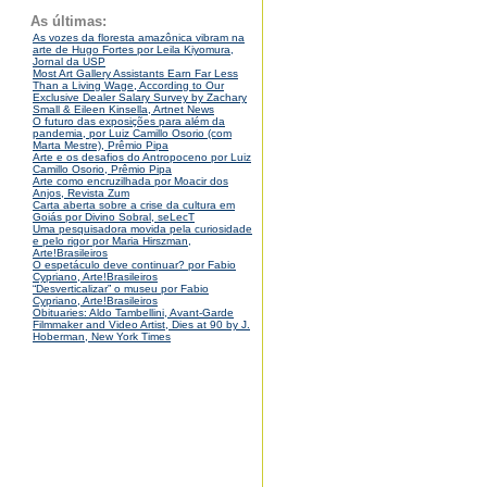
As últimas:
As vozes da floresta amazônica vibram na
arte de Hugo Fortes por Leila Kiyomura,
Jornal da USP
Most Art Gallery Assistants Earn Far Less
Than a Living Wage, According to Our
Exclusive Dealer Salary Survey by Zachary
Small & Eileen Kinsella, Artnet News
O futuro das exposições para além da
pandemia, por Luiz Camillo Osorio (com
Marta Mestre), Prêmio Pipa
Arte e os desafios do Antropoceno por Luiz
Camillo Osorio, Prêmio Pipa
Arte como encruzilhada por Moacir dos
Anjos, Revista Zum
Carta aberta sobre a crise da cultura em
Goiás por Divino Sobral, seLecT
Uma pesquisadora movida pela curiosidade
e pelo rigor por Maria Hirszman,
Arte!Brasileiros
O espetáculo deve continuar? por Fabio
Cypriano, Arte!Brasileiros
“Desverticalizar” o museu por Fabio
Cypriano, Arte!Brasileiros
Obituaries: Aldo Tambellini, Avant-Garde
Filmmaker and Video Artist, Dies at 90 by J.
Hoberman, New York Times