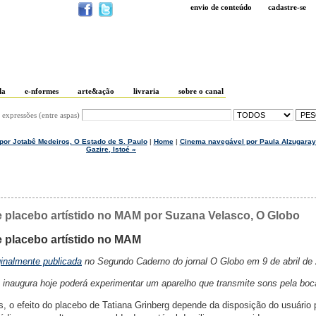
envio de conteúdo
cadastre-se
da
e-nformes
arte&ação
livraria
sobre o canal
 expressões (entre aspas)
 por Jotabê Medeiros, O Estado de S. Paulo
|
Home
|
Cinema navegável por Paula Alzugaray
Gazire, Istoé »
e placebo artístido no MAM por Suzana Velasco, O Globo
e placebo artístido no MAM
ginalmente publicada
no Segundo Caderno do jornal O Globo em 9 de abril de 
inaugura hoje poderá experimentar um aparelho que transmite sons pela boc
 o efeito do placebo de Tatiana Grinberg depende da disposição do usuário 