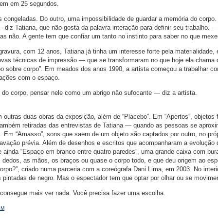
mem em 25 segundos.
 congeladas. Do outro, uma impossibilidade de guardar a memória do corpo
 diz Tatiana, que não gosta da palavra interação para definir seu trabalho.
as não. A gente tem que confiar um tanto no instinto para saber no que mexe
avura, com 12 anos, Tatiana já tinha um interesse forte pela materialidade, 
vas técnicas de impressão — que se transformaram no que hoje ela chama 
rpo sobre corpo”. Em meados dos anos 1990, a artista começou a trabalhar co
lações com o espaço.
 do corpo, pensar nele como um abrigo não sufocante — diz a artista.
 outras duas obras da exposição, além de “Placebo”. Em “Apertos”, objetos f
também retiradas das entrevistas de Tatiana — quando as pessoas se aprox
o. Em “Amasso”, sons que saem de um objeto são captados por outro, no próp
avação prévia. Além de desenhos e escritos que acompanharam a evolução 
õe ainda “Espaço em branco entre quatro paredes”, uma grande caixa com bu
 dedos, as mãos, os braços ou quase o corpo todo, e que deu origem ao esp
orpo?”, criado numa parceria com a coreógrafa Dani Lima, em 2003. No interi
 pintadas de negro. Mas o espectador tem que optar por olhar ou se movimen
consegue mais ver nada. Você precisa fazer uma escolha.
PM