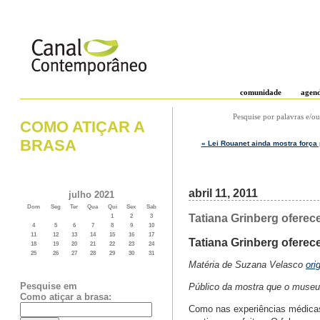
comunidade
agen
Pesquise por palavras e/ou
COMO ATIÇAR A
BRASA
« Lei Rouanet ainda mostra força
abril 11, 2011
julho 2021
Dom
Seg
Ter
Qua
Qui
Sex
Sab
Tatiana Grinberg oferec
1
2
3
4
5
6
7
8
9
10
11
12
13
14
15
16
17
Tatiana Grinberg oferec
18
19
20
21
22
23
24
25
26
27
28
29
30
31
Matéria de Suzana Velasco
ori
Pesquise em
Público da mostra que o museu 
Como atiçar a brasa:
Como nas experiências médicas,