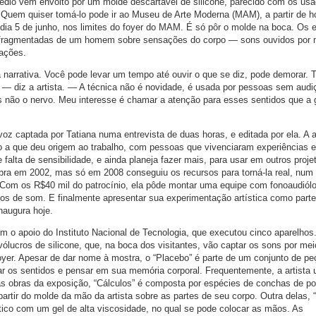
emédio vem envolto por um molde descartável de silicone, parecido com os us
. Quem quiser tomá-lo pode ir ao Museu de Arte Moderna (MAM), a partir de h
o dia 5 de junho, nos limites do foyer do MAM. É só pôr o molde na boca. Os e
s fragmentadas de um homem sobre sensações do corpo — sons ouvidos por 
ações.
arrativa. Você pode levar um tempo até ouvir o que se diz, pode demorar.
ro — diz a artista. — A técnica não é novidade, é usada por pessoas sem aud
 não o nervo. Meu interesse é chamar a atenção para esses sentidos que a 
oz captada por Tatiana numa entrevista de duas horas, e editada por ela. A a
o a que deu origem ao trabalho, com pessoas que vivenciaram experiências 
alta de sensibilidade, e ainda planeja fazer mais, para usar em outros proje
ra em 2002, mas só em 2008 conseguiu os recursos para torná-la real, num 
. Com os R$40 mil do patrocínio, ela pôde montar uma equipe com fonoaudiól
cos de som. E finalmente apresentar sua experimentação artística como parte
naugura hoje.
com o apoio do Instituto Nacional de Tecnologia, que executou cinco aparelhos
vólucros de silicone, que, na boca dos visitantes, vão captar os sons por me
oyer. Apesar de dar nome à mostra, o “Placebo” é parte de um conjunto de p
ar os sentidos e pensar em sua memória corporal. Frequentemente, a artista 
das obras da exposição, “Cálculos” é composta por espécies de conchas de po
partir do molde da mão da artista sobre as partes de seu corpo. Outra delas, 
tico com um gel de alta viscosidade, no qual se pode colocar as mãos. As