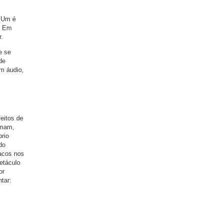
. Um é
 — Em
r.
e se
de
m áudio,
eitos de
imam,
rio
do
racos nos
etáculo
or
tar: