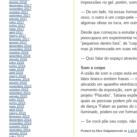
impressões no gel, porém, so
janeiro 2018
dezembro 2017
novembro 2017
— De um lado, há essas formas
outubro 2017
setembro 2017
osso, o outro é um corpo-pele —
agosto 2017
algumas obras se toca, em outr
julho 2017
junho 2017
maio 2017
Desde que começou a estudar gr
abril 2017
março 2017
preocupava em experimentar no
fevereiro 2017
janeiro 2017
“pequenos dentro fora”, de “co
dezembro 2016
mas já interessada em suas re
novembro 2016
outubro 2016
setembro 2016
— Quis falar do espaço através
agosto 2016
julho 2016
junho 2016
Som e corpo
maio 2016
A união de som e corpo está em
abril 2016
março 2016
látex branco emitem frases — 
fevereiro 2016
janeiro 2016
ativando um aparelho eletrônic
novembro 2015
momento da exposição, sem gr
outubro 2015
setembro 2015
projeto “Placebo”, Tatiana exp
agosto 2015
julho 2015
quais as pessoas podem pôr os
junho 2015
de dança “Falam as partes do c
maio 2015
abril 2015
iluminado, podem-se ver formas
março 2015
fevereiro 2015
dezembro 2014
— Se você põe seu corpo, não 
novembro 2014
outubro 2014
setembro 2014
Posted by Alice Dalgalarrondo at
1:45 
agosto 2014
julho 2014