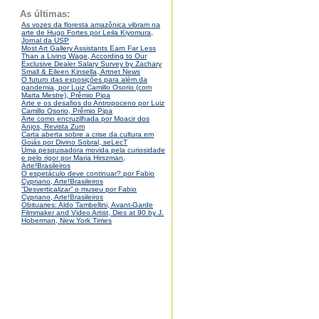
As últimas:
As vozes da floresta amazônica vibram na
arte de Hugo Fortes por Leila Kiyomura,
Jornal da USP
Most Art Gallery Assistants Earn Far Less
Than a Living Wage, According to Our
Exclusive Dealer Salary Survey by Zachary
Small & Eileen Kinsella, Artnet News
O futuro das exposições para além da
pandemia, por Luiz Camillo Osorio (com
Marta Mestre), Prêmio Pipa
Arte e os desafios do Antropoceno por Luiz
Camillo Osorio, Prêmio Pipa
Arte como encruzilhada por Moacir dos
Anjos, Revista Zum
Carta aberta sobre a crise da cultura em
Goiás por Divino Sobral, seLecT
Uma pesquisadora movida pela curiosidade
e pelo rigor por Maria Hirszman,
Arte!Brasileiros
O espetáculo deve continuar? por Fabio
Cypriano, Arte!Brasileiros
“Desverticalizar” o museu por Fabio
Cypriano, Arte!Brasileiros
Obituaries: Aldo Tambellini, Avant-Garde
Filmmaker and Video Artist, Dies at 90 by J.
Hoberman, New York Times