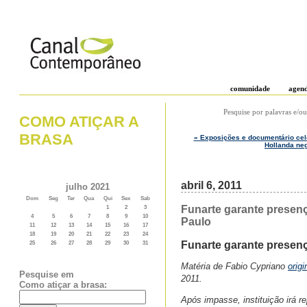
comunidade
agen
Pesquise por palavras e/ou
COMO ATIÇAR A
BRASA
« Exposições e documentário celeb
Hollanda ne
abril 6, 2011
julho 2021
Dom
Seg
Ter
Qua
Qui
Sex
Sab
Funarte garante presenç
1
2
3
4
5
6
7
8
9
10
Paulo
11
12
13
14
15
16
17
18
19
20
21
22
23
24
Funarte garante presenç
25
26
27
28
29
30
31
Matéria de Fabio Cypriano
orig
Pesquise em
2011.
Como atiçar a brasa:
Após impasse, instituição irá r