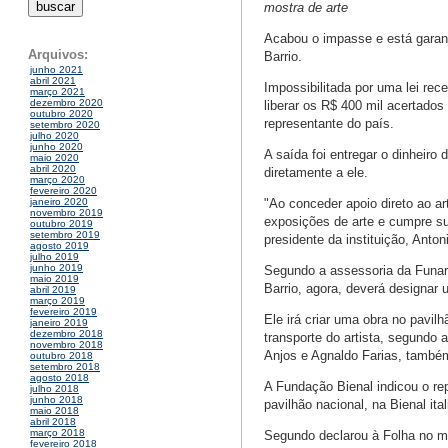
mostra de arte
Acabou o impasse e está garanti
Arquivos:
Barrio.
junho 2021
abril 2021
Impossibilitada por uma lei rec
março 2021
dezembro 2020
liberar os R$ 400 mil acertado
outubro 2020
representante do país.
setembro 2020
julho 2020
junho 2020
A saída foi entregar o dinheiro
maio 2020
abril 2020
diretamente a ele.
março 2020
fevereiro 2020
"Ao conceder apoio direto ao ar
janeiro 2020
novembro 2019
exposições de arte e cumpre sua
outubro 2019
setembro 2019
presidente da instituição, Anton
agosto 2019
julho 2019
junho 2019
Segundo a assessoria da Funart
maio 2019
Barrio, agora, deverá designar 
abril 2019
março 2019
fevereiro 2019
Ele irá criar uma obra no pavi
janeiro 2019
dezembro 2018
transporte do artista, segundo 
novembro 2018
Anjos e Agnaldo Farias, também
outubro 2018
setembro 2018
agosto 2018
A Fundação Bienal indicou o rep
julho 2018
junho 2018
pavilhão nacional, na Bienal ital
maio 2018
abril 2018
março 2018
Segundo declarou à Folha no m
fevereiro 2018