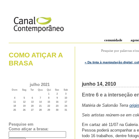
comunidade
agen
Pesquise por palavras e/ou
COMO ATIÇAR A
BRASA
« Da tinta à manipulação digital, c
junho 14, 2010
julho 2021
Dom
Seg
Ter
Qua
Qui
Sex
Sab
Entre 6 e a interseção 
1
2
3
4
5
6
7
8
9
10
11
12
13
14
15
16
17
Matéria de Salomão Terra
origi
18
19
20
21
22
23
24
25
26
27
28
29
30
31
Seis artistas reúnem-se em cole
Pesquise em
Em cartaz até 11/07 na Galeria
Como atiçar a brasa:
Pessoa poderá acompanhar a ex
todo 16 trabalhos, dentre fotogr