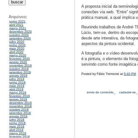
A proposta inicial da terminolog
conexões via web. “Entre” signi
Arquivos:
prática manual, a qual implica 
junho 2021
abril 2021
Reunindo trabalhos de Andrei T
março 2021
dezembro 2020
Lúcio, tem-se, dentro do escop
outubro 2020
desde arte interativa, da fotog
setembro 2020
julho 2020
aspectos da pintura ocidental.
junho 2020
maio 2020
abril 2020
A fotografia e o vídeo desenvo
março 2020
é a pintura, o elemento da foto
fevereiro 2020
janeiro 2020
servindo como fonte imagética 
novembro 2019
outubro 2019
setembro 2019
Posted by Fábio Tremonte at
5:40 PM
agosto 2019
julho 2019
junho 2019
maio 2019
abril 2019
envio de conteúdo_
cadastre-se_
março 2019
fevereiro 2019
janeiro 2019
dezembro 2018
novembro 2018
outubro 2018
setembro 2018
agosto 2018
julho 2018
junho 2018
maio 2018
abril 2018
março 2018
fevereiro 2018