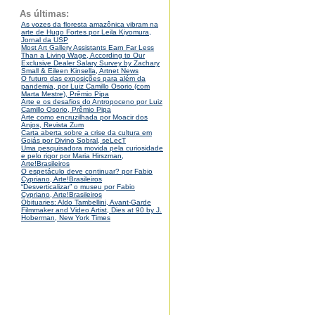
As últimas:
As vozes da floresta amazônica vibram na
arte de Hugo Fortes por Leila Kiyomura,
Jornal da USP
Most Art Gallery Assistants Earn Far Less
Than a Living Wage, According to Our
Exclusive Dealer Salary Survey by Zachary
Small & Eileen Kinsella, Artnet News
O futuro das exposições para além da
pandemia, por Luiz Camillo Osorio (com
Marta Mestre), Prêmio Pipa
Arte e os desafios do Antropoceno por Luiz
Camillo Osorio, Prêmio Pipa
Arte como encruzilhada por Moacir dos
Anjos, Revista Zum
Carta aberta sobre a crise da cultura em
Goiás por Divino Sobral, seLecT
Uma pesquisadora movida pela curiosidade
e pelo rigor por Maria Hirszman,
Arte!Brasileiros
O espetáculo deve continuar? por Fabio
Cypriano, Arte!Brasileiros
“Desverticalizar” o museu por Fabio
Cypriano, Arte!Brasileiros
Obituaries: Aldo Tambellini, Avant-Garde
Filmmaker and Video Artist, Dies at 90 by J.
Hoberman, New York Times