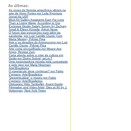
As últimas:
As vozes da floresta amazônica vibram na
arte de Hugo Fortes por Leila Kiyomura,
Jornal da USP
Most Art Gallery Assistants Earn Far Less
Than a Living Wage, According to Our
Exclusive Dealer Salary Survey by Zachary
Small & Eileen Kinsella, Artnet News
O futuro das exposições para além da
pandemia, por Luiz Camillo Osorio (com
Marta Mestre), Prêmio Pipa
Arte e os desafios do Antropoceno por Luiz
Camillo Osorio, Prêmio Pipa
Arte como encruzilhada por Moacir dos
Anjos, Revista Zum
Carta aberta sobre a crise da cultura em
Goiás por Divino Sobral, seLecT
Uma pesquisadora movida pela curiosidade
e pelo rigor por Maria Hirszman,
Arte!Brasileiros
O espetáculo deve continuar? por Fabio
Cypriano, Arte!Brasileiros
“Desverticalizar” o museu por Fabio
Cypriano, Arte!Brasileiros
Obituaries: Aldo Tambellini, Avant-Garde
Filmmaker and Video Artist, Dies at 90 by J.
Hoberman, New York Times