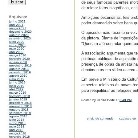
de seus famosos parentes mort
de relatar fatos biográficos, cr
Arquivos:
Ambições pecuniárias, leis prob
junho 2021
poder desmedido sobre bens qu
abril 2021
março 2021
dezembro 2020
O episódio mais recente envolv
outubro 2020
da pintora. Diante de imposições
setembro 2020
julho 2020
"Queriam até controlar quem pod
junho 2020
maio 2020
abril 2020
A associação argumenta que tem
março 2020
políticas públicas de aquisição
fevereiro 2020
janeiro 2020
presença de obras da artista n
novembro 2019
outubro 2019
depoimentos em vídeo acerca d
setembro 2019
agosto 2019
Em breve o Ministério da Cultura
julho 2019
junho 2019
aspectos relativos às novas te
maio 2019
abril 2019
para reequilibrar as relações ent
março 2019
fevereiro 2019
janeiro 2019
Posted by Cecília Bedê at
3:48 PM
dezembro 2018
novembro 2018
outubro 2018
setembro 2018
agosto 2018
envio de conteúdo_
cadastre-se_
julho 2018
junho 2018
maio 2018
abril 2018
março 2018
fevereiro 2018