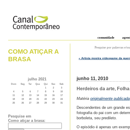
comunidade
agen
Pesquise por palavras e/ou
COMO ATIÇAR A
BRASA
« Artista mostra videogame da guerr
junho 11, 2010
julho 2021
Dom
Seg
Ter
Qua
Qui
Sex
Sab
Herdeiros da arte, Folha
1
2
3
4
5
6
7
8
9
10
11
12
13
14
15
16
17
Matéria
originalmente publicada
18
19
20
21
22
23
24
25
26
27
28
29
30
31
Descendentes de um grande escr
fotografia do pai com um deter
Pesquise em
borboleta, seu predileto.
Como atiçar a brasa:
O episódio é apenas um exempl