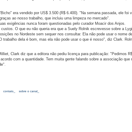
Bicho" era vendido por US$ 3.500 (R$ 6.400). "Na semana passada, ele foi 
 graças ao nosso trabalho, que incluiu uma limpeza no mercado".
 suas exigências nunca foram questionadas pelo curador Moacir dos Anjos.
 custos. O que eu não queria era que a Suely Rolnik escrevesse sobre a Lygi
posições no Nordeste sem sequer nos consultar. Ela não pode usar o nome d
 O trabalho dela é bom, mas ela não pode usar o que é nosso", diz Clark. Rol
Milliet, Clark diz que a editora não pediu licença para publicação: "Pedimos R
 acordo com a quantidade. Tem muita gente falando sobre a associação que 
de".
contato_
sobre o canal_