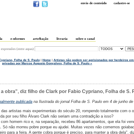
envio de conteúdo
cadastre-se
da
e-nformes
arte&ação
livraria
sobre o canal
 expressões (entre aspas)
Cypriano, Folha de S. Paulo
|
Home
|
Artistas não podem ser aprisionados por herdeiros e
privadas por Marcos Augusto Gonçalves, Folha de S. Paulo »
 obra", diz filho de Clark por Fabio Cypriano, Folha de S. 
inalmente publicada
na Ilustrada do jornal Folha de S. Paulo em 4 de junho de
a das artistas mais experimentais do século 20, rompendo totalmente com o o
da por seu filho Álvaro Clark não seriam uma contradição a isso?
 com homem rico e, na separação, recebeu 86 apartamentos, que ela foi ve
la. Só não morreu pobre porque eu ajudei. Muitas vezes não comemos goiab
eiro para a feira. A gente cobra porque é preciso, para manter a obra dela", di