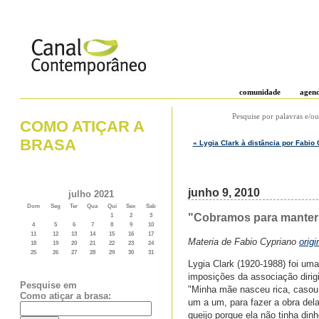
comunidade
agen
Pesquise por palavras e/ou
COMO ATIÇAR A
BRASA
« Lygia Clark à distância por Fabio 
junho 9, 2010
julho 2021
Dom
Seg
Ter
Qua
Qui
Sex
Sab
"Cobramos para manter a
1
2
3
4
5
6
7
8
9
10
11
12
13
14
15
16
17
Materia de Fabio Cypriano
orig
18
19
20
21
22
23
24
25
26
27
28
29
30
31
Lygia Clark (1920-1988) foi um
imposições da associação dirigi
Pesquise em
"Minha mãe nasceu rica, casou
Como atiçar a brasa:
um a um, para fazer a obra de
queijo porque ela não tinha dinh