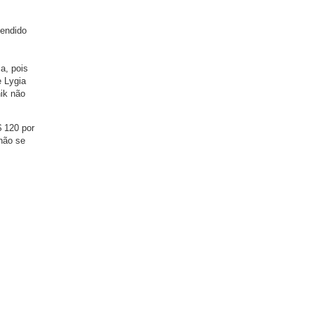
vendido
a, pois
e Lygia
nik não
$ 120 por
não se