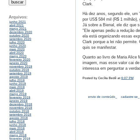
Clark.
Há dez anos, segundo ele, um "
Arquivos:
por US$ 584 mil (R$ 1 milhão),
junho 2021
Já sobre a Bienal, ele diz que
abril 2021
março 2021
"Ele apenas pediu a redução de
dezembro 2020
ela está organizando essas ex
outubro 2020
setembro 2020
Clark porque a lei não permite.
julho 2020
junho 2020
quis se manifestar.
maio 2020
abril 2020
março 2020
Quanto ao livro de Maria Alice 
fevereiro 2020
imagem, mas esse valor cai de
janeiro 2020
novembro 2019
interessa em perguntar a verda
outubro 2019
setembro 2019
agosto 2019
Posted by Cecília Bedê at
6:07 PM
julho 2019
junho 2019
maio 2019
abril 2019
março 2019
envio de conteúdo_
cadastre-se_
fevereiro 2019
janeiro 2019
dezembro 2018
novembro 2018
outubro 2018
setembro 2018
agosto 2018
julho 2018
junho 2018
maio 2018
abril 2018
março 2018
fevereiro 2018