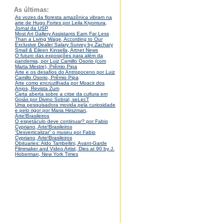
As últimas:
As vozes da floresta amazônica vibram na
arte de Hugo Fortes por Leila Kiyomura,
Jornal da USP
Most Art Gallery Assistants Earn Far Less
Than a Living Wage, According to Our
Exclusive Dealer Salary Survey by Zachary
Small & Eileen Kinsella, Artnet News
O futuro das exposições para além da
pandemia, por Luiz Camillo Osorio (com
Marta Mestre), Prêmio Pipa
Arte e os desafios do Antropoceno por Luiz
Camillo Osorio, Prêmio Pipa
Arte como encruzilhada por Moacir dos
Anjos, Revista Zum
Carta aberta sobre a crise da cultura em
Goiás por Divino Sobral, seLecT
Uma pesquisadora movida pela curiosidade
e pelo rigor por Maria Hirszman,
Arte!Brasileiros
O espetáculo deve continuar? por Fabio
Cypriano, Arte!Brasileiros
“Desverticalizar” o museu por Fabio
Cypriano, Arte!Brasileiros
Obituaries: Aldo Tambellini, Avant-Garde
Filmmaker and Video Artist, Dies at 90 by J.
Hoberman, New York Times