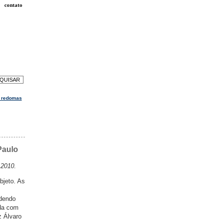
contato
m redomas
Paulo
 2010.
bjeto. As
ndendo
ada com
z Álvaro