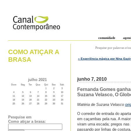
comunidade
agen
Pesquise por palavras e/ou
COMO ATIÇAR A
BRASA
« Experiência mágica por Nina Gazire
junho 7, 2010
julho 2021
Dom
Seg
Ter
Qua
Qui
Sex
Sab
Fernanda Gomes ganha r
1
2
3
4
5
6
7
8
9
10
Suzana Velasco, O Glob
11
12
13
14
15
16
17
18
19
20
21
22
23
24
Matéria de Suzana Velasco
ori
25
26
27
28
29
30
31
O corredor de entrada do apart
Pesquise em
em caçambas pela rua. A maior
Como atiçar a brasa:
viram uma escada; pregos nas p
passando por linhas de costura,