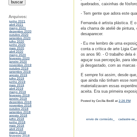
quebrados, caixinhas de fósforo
- Tem gente que adora este qua
Arquivos:
junho 2021
Fernanda é artista plástica. E 
abril 2021
ela chama de ateliê de pintura
março 2021
dezembro 2020
desaparecer.
outubro 2020
setembro 2020
julho 2020
- Eu me lembro de uma exposiç
junho 2020
conta a crítica de arte Ligia C
maio 2020
abril 2020
os anos 90. - O trabalho dela é
março 2020
fevereiro 2020
aguçar sua percepção, para iden
janeiro 2020
já desgastado, com as marcas d
novembro 2019
outubro 2019
setembro 2019
E sempre foi assim, desde que, 
agosto 2019
julho 2019
que ainda não tinham esse nome
junho 2019
materializavam essas experiên
maio 2019
abril 2019
aceita. Era sua primeira exposi
março 2019
fevereiro 2019
janeiro 2019
Posted by Cecília Bedê at
2:26 PM
dezembro 2018
novembro 2018
outubro 2018
setembro 2018
agosto 2018
julho 2018
envio de conteúdo_
cadastre-se_
junho 2018
maio 2018
abril 2018
março 2018
fevereiro 2018