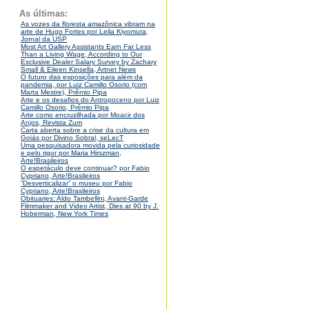
As últimas:
As vozes da floresta amazônica vibram na
arte de Hugo Fortes por Leila Kiyomura,
Jornal da USP
Most Art Gallery Assistants Earn Far Less
Than a Living Wage, According to Our
Exclusive Dealer Salary Survey by Zachary
Small & Eileen Kinsella, Artnet News
O futuro das exposições para além da
pandemia, por Luiz Camillo Osorio (com
Marta Mestre), Prêmio Pipa
Arte e os desafios do Antropoceno por Luiz
Camillo Osorio, Prêmio Pipa
Arte como encruzilhada por Moacir dos
Anjos, Revista Zum
Carta aberta sobre a crise da cultura em
Goiás por Divino Sobral, seLecT
Uma pesquisadora movida pela curiosidade
e pelo rigor por Maria Hirszman,
Arte!Brasileiros
O espetáculo deve continuar? por Fabio
Cypriano, Arte!Brasileiros
“Desverticalizar” o museu por Fabio
Cypriano, Arte!Brasileiros
Obituaries: Aldo Tambellini, Avant-Garde
Filmmaker and Video Artist, Dies at 90 by J.
Hoberman, New York Times