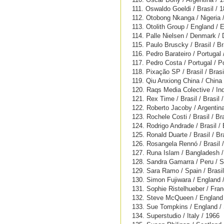
111. Oswaldo Goeldi / Brasil / 
112. Otobong Nkanga / Nigeria 
113. Otolith Group / England / 
114. Palle Nielsen / Denmark /
115. Paulo Bruscky / Brasil / Br
116. Pedro Barateiro / Portugal 
117. Pedro Costa / Portugal / P
118. Pixação SP / Brasil / Brasi
119. Qiu Anxiong China / China
120. Raqs Media Colective / Indi
121. Rex Time / Brasil / Brasil 
122. Roberto Jacoby / Argentina
123. Rochele Costi / Brasil / Br
124. Rodrigo Andrade / Brasil / 
125. Ronald Duarte / Brasil / Br
126. Rosangela Rennó / Brasil /
127. Runa Islam / Bangladesh 
128. Sandra Gamarra / Peru / S
129. Sara Ramo / Spain / Brasil
130. Simon Fujiwara / England 
131. Sophie Ristelhueber / Fran
132. Steve McQueen / England 
133. Sue Tompkins / England / 
134. Superstudio / Italy / 1966