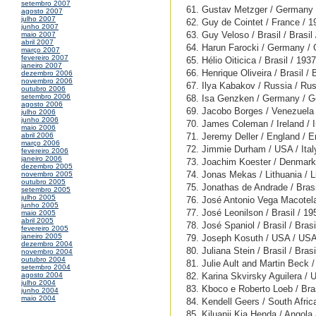
setembro 2007
61. Gustav Metzger / Germany 
agosto 2007
julho 2007
62. Guy de Cointet / France / 
junho 2007
63. Guy Veloso / Brasil / Brasil
maio 2007
abril 2007
64. Harun Farocki / Germany /
março 2007
fevereiro 2007
65. Hélio Oiticica / Brasil / 193
janeiro 2007
66. Henrique Oliveira / Brasil / 
dezembro 2006
novembro 2006
67. Ilya Kabakov / Russia / Rus
outubro 2006
setembro 2006
68. Isa Genzken / Germany / G
agosto 2006
69. Jacobo Borges / Venezuela
julho 2006
junho 2006
70. James Coleman / Ireland / I
maio 2006
71. Jeremy Deller / England / E
abril 2006
março 2006
72. Jimmie Durham / USA / Ital
fevereiro 2006
janeiro 2006
73. Joachim Koester / Denmark
dezembro 2005
74. Jonas Mekas / Lithuania / L
novembro 2005
outubro 2005
75. Jonathas de Andrade / Brasil
setembro 2005
julho 2005
76. José Antonio Vega Macotela
junho 2005
77. José Leonilson / Brasil / 19
maio 2005
abril 2005
78. José Spaniol / Brasil / Brasi
fevereiro 2005
janeiro 2005
79. Joseph Kosuth / USA / USA
dezembro 2004
80. Juliana Stein / Brasil / Brasi
novembro 2004
outubro 2004
81. Julie Ault and Martin Beck
setembro 2004
82. Karina Skvirsky Aguilera /
agosto 2004
julho 2004
83. Kboco e Roberto Loeb / Bras
junho 2004
maio 2004
84. Kendell Geers / South Afric
85. Kiluanji Kia Henda / Angola 