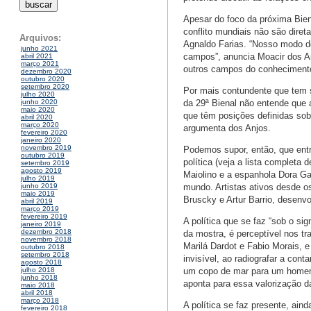
Apesar do foco da próxima Biena
conflito mundiais não são diret
Arquivos:
Agnaldo Farias. “Nosso modo de 
junho 2021
campos”, anuncia Moacir dos A
abril 2021
março 2021
outros campos do conhecimento.
dezembro 2020
outubro 2020
setembro 2020
Por mais contundente que tem s
julho 2020
da 29ª Bienal não entende que 
junho 2020
maio 2020
que têm posições definidas sob
abril 2020
março 2020
argumenta dos Anjos.
fevereiro 2020
janeiro 2020
novembro 2019
Podemos supor, então, que ent
outubro 2019
política (veja a lista completa 
setembro 2019
agosto 2019
Maiolino e a espanhola Dora Ga
julho 2019
mundo. Artistas ativos desde os
junho 2019
maio 2019
Bruscky e Artur Barrio, desenvo
abril 2019
março 2019
fevereiro 2019
A política que se faz “sob o si
janeiro 2019
dezembro 2018
da mostra, é perceptível nos tr
novembro 2018
Marilá Dardot e Fabio Morais, e
outubro 2018
setembro 2018
invisível, ao radiografar a co
agosto 2018
um copo de mar para um homem n
julho 2018
junho 2018
aponta para essa valorização da
maio 2018
abril 2018
março 2018
A política se faz presente, ain
fevereiro 2018