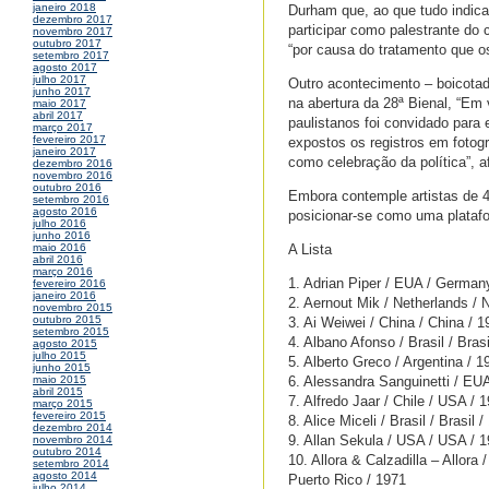
janeiro 2018
Durham que, ao que tudo indica
dezembro 2017
participar como palestrante do
novembro 2017
outubro 2017
“por causa do tratamento que os
setembro 2017
agosto 2017
julho 2017
Outro acontecimento – boicotad
junho 2017
na abertura da 28ª Bienal, “Em 
maio 2017
abril 2017
paulistanos foi convidado para
março 2017
fevereiro 2017
expostos os registros em fotogr
janeiro 2017
como celebração da política”, a
dezembro 2016
novembro 2016
outubro 2016
Embora contemple artistas de 40 
setembro 2016
agosto 2016
posicionar-se como uma plataf
julho 2016
junho 2016
A Lista
maio 2016
abril 2016
março 2016
1. Adrian Piper / EUA / German
fevereiro 2016
janeiro 2016
2. Aernout Mik / Netherlands / 
novembro 2015
outubro 2015
3. Ai Weiwei / China / China / 1
setembro 2015
4. Albano Afonso / Brasil / Brasi
agosto 2015
julho 2015
5. Alberto Greco / Argentina / 1
junho 2015
6. Alessandra Sanguinetti / EU
maio 2015
abril 2015
7. Alfredo Jaar / Chile / USA / 
março 2015
fevereiro 2015
8. Alice Miceli / Brasil / Brasil 
dezembro 2014
9. Allan Sekula / USA / USA / 
novembro 2014
outubro 2014
10. Allora & Calzadilla – Allora
setembro 2014
agosto 2014
Puerto Rico / 1971
julho 2014