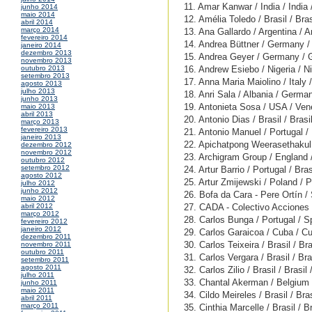
11. Amar Kanwar / India / India 
junho 2014
maio 2014
12. Amélia Toledo / Brasil / Bras
abril 2014
março 2014
13. Ana Gallardo / Argentina / A
fevereiro 2014
14. Andrea Büttner / Germany 
janeiro 2014
dezembro 2013
15. Andrea Geyer / Germany /
novembro 2013
16. Andrew Esiebo / Nigeria / Ni
outubro 2013
setembro 2013
17. Anna Maria Maiolino / Italy /
agosto 2013
julho 2013
18. Anri Sala / Albania / Germa
junho 2013
19. Antonieta Sosa / USA / Ven
maio 2013
abril 2013
20. Antonio Dias / Brasil / Brasi
março 2013
fevereiro 2013
21. Antonio Manuel / Portugal / 
janeiro 2013
22. Apichatpong Weerasethakul 
dezembro 2012
novembro 2012
23. Archigram Group / England 
outubro 2012
setembro 2012
24. Artur Barrio / Portugal / Bras
agosto 2012
25. Artur Zmijewski / Poland / 
julho 2012
junho 2012
26. Bofa da Cara - Pere Ortín /
maio 2012
27. CADA - Colectivo Acciones d
abril 2012
março 2012
28. Carlos Bunga / Portugal / S
fevereiro 2012
janeiro 2012
29. Carlos Garaicoa / Cuba / C
dezembro 2011
30. Carlos Teixeira / Brasil / Bra
novembro 2011
outubro 2011
31. Carlos Vergara / Brasil / Bra
setembro 2011
agosto 2011
32. Carlos Zilio / Brasil / Brasil
julho 2011
33. Chantal Akerman / Belgium 
junho 2011
maio 2011
34. Cildo Meireles / Brasil / Bra
abril 2011
março 2011
35. Cinthia Marcelle / Brasil / B