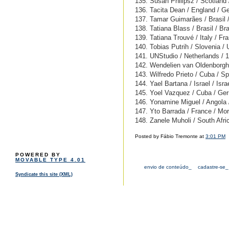
135. Susan Philipsz / Scotland
136. Tacita Dean / England / G
137. Tamar Guimarães / Brasil
138. Tatiana Blass / Brasil / Bra
139. Tatiana Trouvé / Italy / Fr
140. Tobias Putrih / Slovenia /
141. UNStudio / Netherlands / 
142. Wendelien van Oldenborgh 
143. Wilfredo Prieto / Cuba / Sp
144. Yael Bartana / Israel / Isr
145. Yoel Vazquez / Cuba / Ge
146. Yonamine Miguel / Angola 
147. Yto Barrada / France / Mor
148. Zanele Muholi / South Afric
Posted by Fábio Tremonte at
3:01 PM
POWERED BY
MOVABLE TYPE 4.01
envio de conteúdo_
cadastre-se_
Syndicate this site (XML)