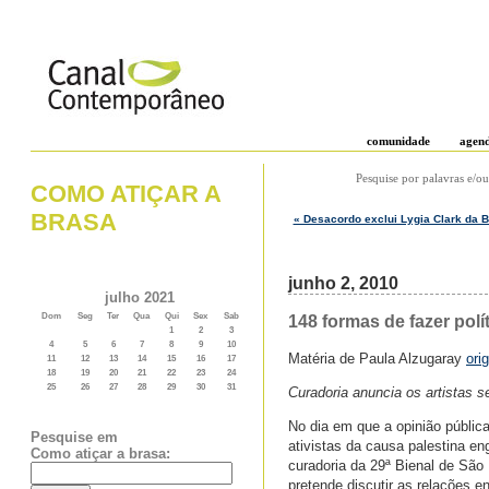
comunidade
agen
Pesquise por palavras e/ou
COMO ATIÇAR A
BRASA
« Desacordo exclui Lygia Clark da B
junho 2, 2010
julho 2021
Dom
Seg
Ter
Qua
Qui
Sex
Sab
148 formas de fazer polí
1
2
3
4
5
6
7
8
9
10
Matéria de Paula Alzugaray
ori
11
12
13
14
15
16
17
18
19
20
21
22
23
24
25
26
27
28
29
30
31
Curadoria anuncia os artistas s
No dia em que a opinião pública
Pesquise em
ativistas da causa palestina en
Como atiçar a brasa:
curadoria da 29ª Bienal de São 
pretende discutir as relações ent