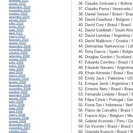
fevereiro 2011
36. Claudia Joskowicz / Bolivi
janeiro 2011
dezembro 2010
37. Claudio Perna / Venezuela 
novembro 2010
38. Daniel Senise / Brasil / Bras
outubro 2010
setembro 2010
39. David Claerbout / Belgium /
agosto 2010
julho 2010
40. David Cury / Brasil / Brasil
junho 2010
41. David Goldblatt / South Afri
maio 2010
abril 2010
42. David Lamelas / Argentina 
março 2010
fevereiro 2010
43. David Maljkovic / Croatia / 
janeiro 2010
44. Deimantas Narkevicius / Lit
dezembro 2009
novembro 2009
45. Dora Garcia / Spain / Belgi
outubro 2009
setembro 2009
46. Douglas Gordon / Scotland
agosto 2009
47. Eduardo Coimbra / Brasil / B
julho 2009
junho 2009
48. Eduardo Navarro / Argentina
maio 2009
49. Efrain Almeida / Brasil / Bra
abril 2009
março 2009
50. Emily Jacir / Palestine / U
fevereiro 2009
janeiro 2009
51. Enrique Jezik / Argentina /
dezembro 2008
52. Ernesto Neto / Brasil / Brasi
novembro 2008
outubro 2008
53. Fernando Lindote / Brasil / 
setembro 2008
agosto 2008
54. Filipa César / Portugal / G
julho 2008
55. Fiona Tan / Indonesia / Net
junho 2008
maio 2008
56. Flávio de Carvalho / Brasil 
abril 2008
março 2008
57. Francis Alÿs / Belgium / Me
fevereiro 2008
58. Gabriel Acevedo / Peru / G
janeiro 2008
dezembro 2007
59. Gil Vicente / Brasil / Brasil 
novembro 2007
60. Graziela Kunsch / Brasil / B
outubro 2007