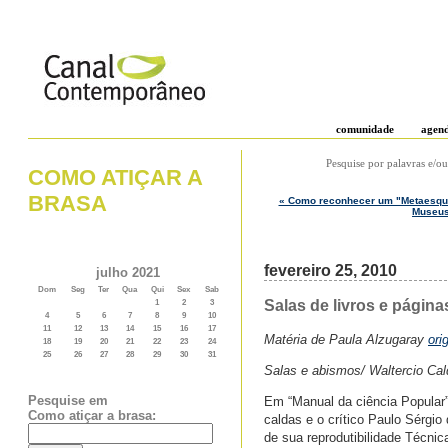
comunidade
agen
Pesquise por palavras e/ou
COMO ATIÇAR A
BRASA
« Como reconhecer um "Metaesque
Museus 
fevereiro 25, 2010
julho 2021
Dom
Seg
Ter
Qua
Qui
Sex
Sab
Salas de livros e página
1
2
3
4
5
6
7
8
9
10
11
12
13
14
15
16
17
Matéria de Paula Alzugaray
ori
18
19
20
21
22
23
24
25
26
27
28
29
30
31
Salas e abismos/ Waltercio Cal
Pesquise em
Em “Manual da ciência Popular” 
Como atiçar a brasa:
caldas e o crítico Paulo Sérgi
de sua reprodutibilidade Técnica