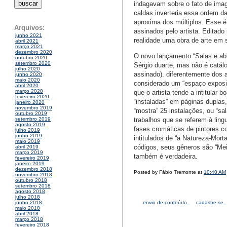
indagavam sobre o fato de imag
caldas inverteria essa ordem da
aproxima dos múltiplos. Esse 
Arquivos:
assinados pelo artista. Editado
junho 2021
realidade uma obra de arte em s
abril 2021
março 2021
dezembro 2020
O novo lançamento “Salas e abi
outubro 2020
setembro 2020
Sérgio duarte, mas não é catálo
julho 2020
assinado). diferentemente dos a
junho 2020
maio 2020
considerado um “espaço exposit
abril 2020
março 2020
que o artista tende a intitular 
fevereiro 2020
“instaladas” em páginas dupla
janeiro 2020
novembro 2019
“mostra” 25 instalações, ou “s
outubro 2019
trabalhos que se referem à ling
setembro 2019
agosto 2019
fases cromáticas de pintores co
julho 2019
junho 2019
intitulados de “a Natureza-Mort
maio 2019
códigos, seus gêneros são “Meio
abril 2019
março 2019
também é verdadeira.
fevereiro 2019
janeiro 2019
dezembro 2018
Posted by Fábio Tremonte at
10:40 AM
novembro 2018
outubro 2018
setembro 2018
agosto 2018
julho 2018
envio de conteúdo_
cadastre-se_
junho 2018
maio 2018
abril 2018
março 2018
fevereiro 2018