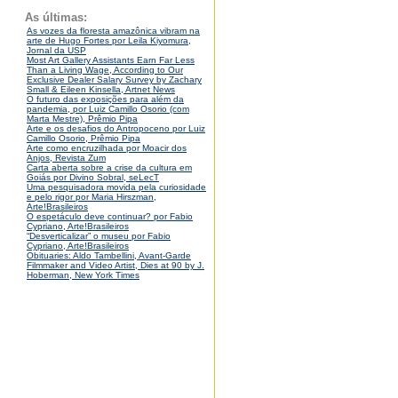
As últimas:
As vozes da floresta amazônica vibram na
arte de Hugo Fortes por Leila Kiyomura,
Jornal da USP
Most Art Gallery Assistants Earn Far Less
Than a Living Wage, According to Our
Exclusive Dealer Salary Survey by Zachary
Small & Eileen Kinsella, Artnet News
O futuro das exposições para além da
pandemia, por Luiz Camillo Osorio (com
Marta Mestre), Prêmio Pipa
Arte e os desafios do Antropoceno por Luiz
Camillo Osorio, Prêmio Pipa
Arte como encruzilhada por Moacir dos
Anjos, Revista Zum
Carta aberta sobre a crise da cultura em
Goiás por Divino Sobral, seLecT
Uma pesquisadora movida pela curiosidade
e pelo rigor por Maria Hirszman,
Arte!Brasileiros
O espetáculo deve continuar? por Fabio
Cypriano, Arte!Brasileiros
“Desverticalizar” o museu por Fabio
Cypriano, Arte!Brasileiros
Obituaries: Aldo Tambellini, Avant-Garde
Filmmaker and Video Artist, Dies at 90 by J.
Hoberman, New York Times