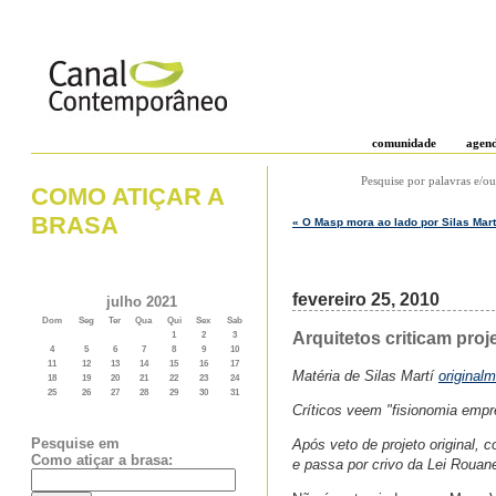
comunidade
agen
Pesquise por palavras e/ou
COMO ATIÇAR A
BRASA
« O Masp mora ao lado por Silas Mart
fevereiro 25, 2010
julho 2021
Dom
Seg
Ter
Qua
Qui
Sex
Sab
Arquitetos criticam proj
1
2
3
4
5
6
7
8
9
10
11
12
13
14
15
16
17
Matéria de Silas Martí
original
18
19
20
21
22
23
24
25
26
27
28
29
30
31
Críticos veem "fisionomia empre
Pesquise em
Após veto de projeto original,
Como atiçar a brasa:
e passa por crivo da Lei Rouan