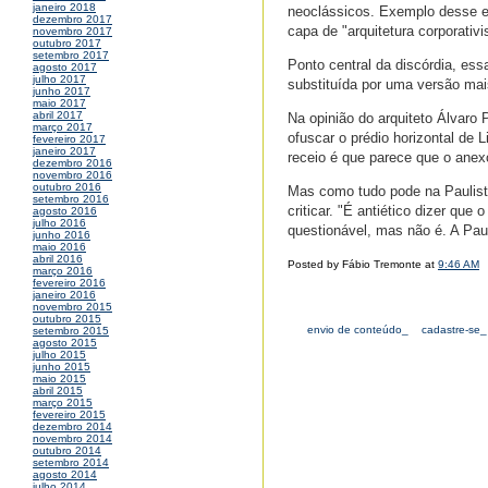
janeiro 2018
neoclássicos. Exemplo desse e
dezembro 2017
capa de "arquitetura corporativ
novembro 2017
outubro 2017
setembro 2017
Ponto central da discórdia, es
agosto 2017
julho 2017
substituída por uma versão mai
junho 2017
maio 2017
abril 2017
Na opinião do arquiteto Álvaro
março 2017
ofuscar o prédio horizontal de L
fevereiro 2017
janeiro 2017
receio é que parece que o ane
dezembro 2016
novembro 2016
outubro 2016
Mas como tudo pode na Paulista
setembro 2016
criticar. "É antiético dizer que 
agosto 2016
julho 2016
questionável, mas não é. A Pau
junho 2016
maio 2016
abril 2016
Posted by Fábio Tremonte at
9:46 AM
março 2016
fevereiro 2016
janeiro 2016
novembro 2015
outubro 2015
envio de conteúdo_
cadastre-se_
setembro 2015
agosto 2015
julho 2015
junho 2015
maio 2015
abril 2015
março 2015
fevereiro 2015
dezembro 2014
novembro 2014
outubro 2014
setembro 2014
agosto 2014
julho 2014