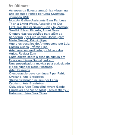
As últimas:
As vozes da floresta amazônica vibram na
arte de Hugo Fortes por Leila Kiyomura,
Jornal da USP
Most Art Gallery Assistants Earn Far Less
Than a Living Wage, According to Our
Exclusive Dealer Salary Survey by Zachary
Small & Eileen Kinsella, Artnet News
O futuro das exposições para além da
pandemia, por Luiz Camillo Osorio (com
Marta Mestre), Prêmio Pipa
Arte e os desafios do Antropoceno por Luiz
Camillo Osorio, Prêmio Pipa
Arte como encruzilhada por Moacir dos
Anjos, Revista Zum
Carta aberta sobre a crise da cultura em
Goiás por Divino Sobral, seLecT
Uma pesquisadora movida pela curiosidade
e pelo rigor por Maria Hirszman,
Arte!Brasileiros
O espetáculo deve continuar? por Fabio
Cypriano, Arte!Brasileiros
“Desverticalizar” o museu por Fabio
Cypriano, Arte!Brasileiros
Obituaries: Aldo Tambellini, Avant-Garde
Filmmaker and Video Artist, Dies at 90 by J.
Hoberman, New York Times