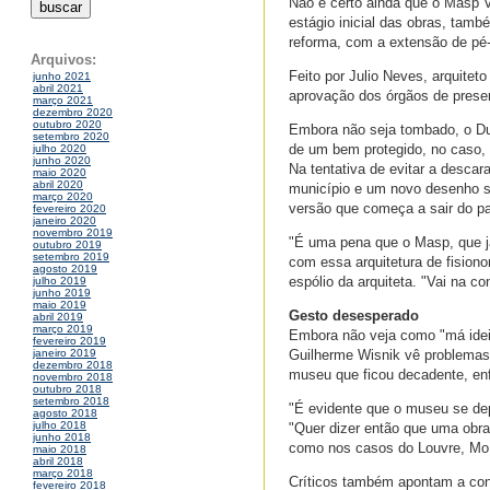
Não é certo ainda que o Masp V
estágio inicial das obras, tamb
reforma, com a extensão de pé-di
Arquivos:
Feito por Julio Neves, arquitet
junho 2021
abril 2021
aprovação dos órgãos de preser
março 2021
dezembro 2020
outubro 2020
Embora não seja tombado, o Dum
setembro 2020
de um bem protegido, no caso, 
julho 2020
junho 2020
Na tentativa de evitar a descara
maio 2020
abril 2020
município e um novo desenho s
março 2020
versão que começa a sair do pa
fevereiro 2020
janeiro 2020
novembro 2019
"É uma pena que o Masp, que já
outubro 2019
setembro 2019
com essa arquitetura de fisionom
agosto 2019
espólio da arquiteta. "Vai na 
julho 2019
junho 2019
maio 2019
Gesto desesperado
abril 2019
março 2019
Embora não veja como "má ideia
fevereiro 2019
Guilherme Wisnik vê problemas 
janeiro 2019
dezembro 2018
museu que ficou decadente, enf
novembro 2018
outubro 2018
setembro 2018
"É evidente que o museu se dep
agosto 2018
julho 2018
"Quer dizer então que uma obr
junho 2018
como nos casos do Louvre, MoM
maio 2018
abril 2018
março 2018
Críticos também apontam a con
fevereiro 2018