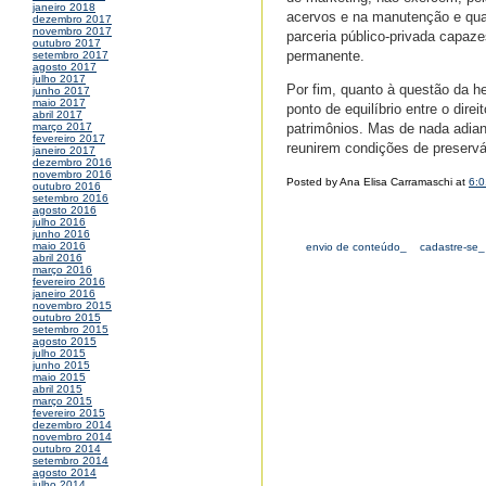
janeiro 2018
acervos e na manutenção e qual
dezembro 2017
novembro 2017
parceria público-privada capaze
outubro 2017
permanente.
setembro 2017
agosto 2017
julho 2017
Por fim, quanto à questão da h
junho 2017
maio 2017
ponto de equilíbrio entre o dir
abril 2017
patrimônios. Mas de nada adian
março 2017
fevereiro 2017
reunirem condições de preservá-
janeiro 2017
dezembro 2016
novembro 2016
Posted by Ana Elisa Carramaschi at
6:
outubro 2016
setembro 2016
agosto 2016
julho 2016
junho 2016
maio 2016
envio de conteúdo_
cadastre-se_
abril 2016
março 2016
fevereiro 2016
janeiro 2016
novembro 2015
outubro 2015
setembro 2015
agosto 2015
julho 2015
junho 2015
maio 2015
abril 2015
março 2015
fevereiro 2015
dezembro 2014
novembro 2014
outubro 2014
setembro 2014
agosto 2014
julho 2014