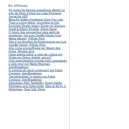
As últimas:
As vozes da floresta amazônica vibram na
arte de Hugo Fortes por Leila Kiyomura,
Jornal da USP
Most Art Gallery Assistants Earn Far Less
Than a Living Wage, According to Our
Exclusive Dealer Salary Survey by Zachary
Small & Eileen Kinsella, Artnet News
O futuro das exposições para além da
pandemia, por Luiz Camillo Osorio (com
Marta Mestre), Prêmio Pipa
Arte e os desafios do Antropoceno por Luiz
Camillo Osorio, Prêmio Pipa
Arte como encruzilhada por Moacir dos
Anjos, Revista Zum
Carta aberta sobre a crise da cultura em
Goiás por Divino Sobral, seLecT
Uma pesquisadora movida pela curiosidade
e pelo rigor por Maria Hirszman,
Arte!Brasileiros
O espetáculo deve continuar? por Fabio
Cypriano, Arte!Brasileiros
“Desverticalizar” o museu por Fabio
Cypriano, Arte!Brasileiros
Obituaries: Aldo Tambellini, Avant-Garde
Filmmaker and Video Artist, Dies at 90 by J.
Hoberman, New York Times