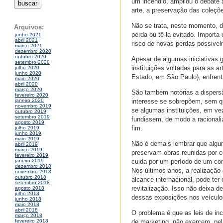
um incêndio, ampliou o debate 
arte, a preservação das coleçõ
Não se trata, neste momento, d
Arquivos:
perda ou tê-la evitado. Import
junho 2021
abril 2021
risco de novas perdas possive
março 2021
dezembro 2020
outubro 2020
Apesar de algumas iniciativas 
setembro 2020
instituições voltadas para as 
julho 2020
junho 2020
Estado, em São Paulo), enfrent
maio 2020
abril 2020
março 2020
São também notórias a dispersã
fevereiro 2020
interesse se sobrepõem, sem qu
janeiro 2020
novembro 2019
se algumas instituições, em ve
outubro 2019
setembro 2019
fundissem, de modo a racionaliz
agosto 2019
fim.
julho 2019
junho 2019
maio 2019
Não é demais lembrar que algu
abril 2019
março 2019
preservam obras reunidas por co
fevereiro 2019
cuida por um período de um con
janeiro 2019
dezembro 2018
Nos últimos anos, a realizaçã
novembro 2018
outubro 2018
alcance internacional, pode te
setembro 2018
revitalização. Isso não deixa 
agosto 2018
julho 2018
dessas exposições nos veícul
junho 2018
maio 2018
abril 2018
O problema é que as leis de in
março 2018
de marketing, não exercem, pel
fevereiro 2018