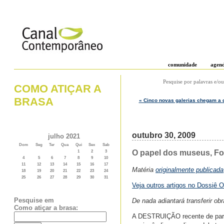
comunidade
agen
Pesquise por palavras e/ou
COMO ATIÇAR A
BRASA
« Cinco novas galerias chegam a d
outubro 30, 2009
julho 2021
Dom
Seg
Ter
Qua
Qui
Sex
Sab
O papel dos museus, Fo
1
2
3
4
5
6
7
8
9
10
11
12
13
14
15
16
17
Matéria
originalmente publicada
18
19
20
21
22
23
24
25
26
27
28
29
30
31
Veja outros artigos no Dossiê Oi
Pesquise em
De nada adiantará transferir ob
Como atiçar a brasa:
A DESTRUIÇÃO recente de parte 