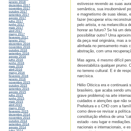
janeiro 2018
estivesse revendo as suas aura
dezembro 2017
semântica, sua insubornável pos
novembro 2017
outubro 2017
e magnetismo de suas ideias, e
setembro 2017
agosto 2017
fazer (recuperar e/ou reconstru
julho 2017
pelo artista, e na melancólica 
junho 2017
maio 2017
honrar ao futuro? Se há um det
abril 2017
março 2017
possibilitar outro? Uma aproxi
fevereiro 2017
da peça real originária, mas a 
janeiro 2017
dezembro 2016
alinhada no pensamento mais co
novembro 2016
outubro 2016
abstração, com uma recuperação
setembro 2016
agosto 2016
Mas agora, é mesmo difícil pens
julho 2016
junho 2016
desestabiliza qualquer prumo.
maio 2016
abril 2016
no terreno cultural. E é de resp
março 2016
narcísica.
fevereiro 2016
janeiro 2016
novembro 2015
Hélio Oiticica era e continuará
outubro 2015
setembro 2015
brasileiro, que acaba sendo um
agosto 2015
grave problema) na arte interna
julho 2015
junho 2015
cuidados e atenções que não se 
maio 2015
abril 2015
Prefeitura e o CHO com a famíli
março 2015
como deve-se revisar a polític
fevereiro 2015
dezembro 2014
constituição efetiva de uma “ca
novembro 2014
outubro 2014
estado –seu lugar e mediações.
setembro 2014
nacionais e internacionais, e 
agosto 2014
julho 2014