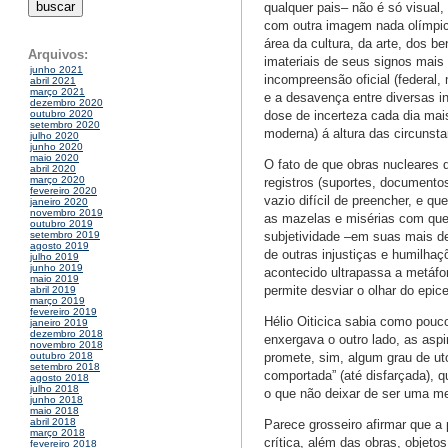
qualquer pais– não é só visual,
com outra imagem nada olímpica
área da cultura, da arte, dos b
Arquivos:
imateriais de seus signos mais
junho 2021
incompreensão oficial (federal,
abril 2021
março 2021
e a desavença entre diversas in
dezembro 2020
dose de incerteza cada dia mai
outubro 2020
setembro 2020
moderna) á altura das circunst
julho 2020
junho 2020
maio 2020
O fato de que obras nucleares 
abril 2020
março 2020
registros (suportes, documentos 
fevereiro 2020
vazio difícil de preencher, e q
janeiro 2020
novembro 2019
as mazelas e misérias com que a
outubro 2019
subjetividade –em suas mais d
setembro 2019
agosto 2019
de outras injustiças e humilha
julho 2019
junho 2019
acontecido ultrapassa a metáfo
maio 2019
permite desviar o olhar do epic
abril 2019
março 2019
fevereiro 2019
Hélio Oiticica sabia como pou
janeiro 2019
dezembro 2018
enxergava o outro lado, as aspi
novembro 2018
promete, sim, algum grau de ut
outubro 2018
setembro 2018
comportada” (até disfarçada), q
agosto 2018
julho 2018
o que não deixar de ser uma me
junho 2018
maio 2018
abril 2018
Parece grosseiro afirmar que a 
março 2018
crítica, além das obras, objeto
fevereiro 2018