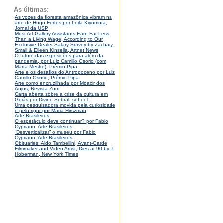
As últimas:
As vozes da floresta amazônica vibram na
arte de Hugo Fortes por Leila Kiyomura,
Jornal da USP
Most Art Gallery Assistants Earn Far Less
Than a Living Wage, According to Our
Exclusive Dealer Salary Survey by Zachary
Small & Eileen Kinsella, Artnet News
O futuro das exposições para além da
pandemia, por Luiz Camillo Osorio (com
Marta Mestre), Prêmio Pipa
Arte e os desafios do Antropoceno por Luiz
Camillo Osorio, Prêmio Pipa
Arte como encruzilhada por Moacir dos
Anjos, Revista Zum
Carta aberta sobre a crise da cultura em
Goiás por Divino Sobral, seLecT
Uma pesquisadora movida pela curiosidade
e pelo rigor por Maria Hirszman,
Arte!Brasileiros
O espetáculo deve continuar? por Fabio
Cypriano, Arte!Brasileiros
“Desverticalizar” o museu por Fabio
Cypriano, Arte!Brasileiros
Obituaries: Aldo Tambellini, Avant-Garde
Filmmaker and Video Artist, Dies at 90 by J.
Hoberman, New York Times