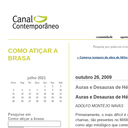
comunidade
agen
Pesquise por palavras e/ou
COMO ATIÇAR A
BRASA
« Começa restauro da obra de Hélio 
outubro 26, 2009
julho 2021
Dom
Seg
Ter
Qua
Qui
Sex
Sab
Auras e Desauras de Hél
1
2
3
4
5
6
7
8
9
10
11
12
13
14
15
16
17
Auras e Desauras de Hél
18
19
20
21
22
23
24
25
26
27
28
29
30
31
ADOLFO MONTEJO NAVAS
Pesquise em
Primeiramente, o mais difícil é
Como atiçar a brasa:
chamas, tão presentes no MAM,
como algo mitológico que corres