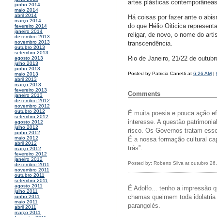
artes plásticas contemporâneas
junho 2014
maio 2014
abril 2014
Há coisas por fazer ante o abis
março 2014
do que Hélio Oiticica represent
fevereiro 2014
janeiro 2014
religar, de novo, o nome do art
dezembro 2013
novembro 2013
transcendência.
outubro 2013
setembro 2013
Rio de Janeiro, 21/22 de outub
agosto 2013
julho 2013
junho 2013
Posted by Patricia Canetti at
6:26 AM
|
maio 2013
abril 2013
março 2013
fevereiro 2013
Comments
janeiro 2013
dezembro 2012
novembro 2012
outubro 2012
É muita poesia e pouca ação ef
setembro 2012
interesse. A questão patrimoni
agosto 2012
julho 2012
risco. Os Governos tratam ess
junho 2012
maio 2012
É a nossa formação cultural cap
abril 2012
trás”.
março 2012
fevereiro 2012
janeiro 2012
Posted by: Roberto Silva at outubro 2
dezembro 2011
novembro 2011
outubro 2011
setembro 2011
agosto 2011
É Adolfo... tenho a impressão 
julho 2011
chamas queimem toda idolatria
junho 2011
maio 2011
parangolés.
abril 2011
março 2011