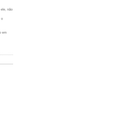
 ele, não
 o
do em