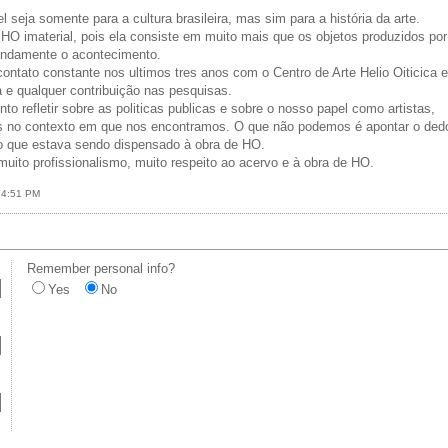
l seja somente para a cultura brasileira, mas sim para a história da arte.
HO imaterial, pois ela consiste em muito mais que os objetos produzidos por
undamente o acontecimento.
ontato constante nos ultimos tres anos com o Centro de Arte Helio Oiticica e
a e qualquer contribuição nas pesquisas.
 refletir sobre as politicas publicas e sobre o nosso papel como artistas,
s no contexto em que nos encontramos. O que não podemos é apontar o de
do que estava sendo dispensado à obra de HO.
muito profissionalismo, muito respeito ao acervo e à obra de HO.
9 4:51 PM
Remember personal info?
Yes
No