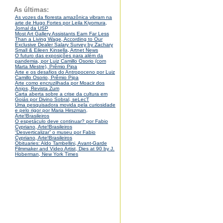
As últimas:
As vozes da floresta amazônica vibram na
arte de Hugo Fortes por Leila Kiyomura,
Jornal da USP
Most Art Gallery Assistants Earn Far Less
Than a Living Wage, According to Our
Exclusive Dealer Salary Survey by Zachary
Small & Eileen Kinsella, Artnet News
O futuro das exposições para além da
pandemia, por Luiz Camillo Osorio (com
Marta Mestre), Prêmio Pipa
Arte e os desafios do Antropoceno por Luiz
Camillo Osorio, Prêmio Pipa
Arte como encruzilhada por Moacir dos
Anjos, Revista Zum
Carta aberta sobre a crise da cultura em
Goiás por Divino Sobral, seLecT
Uma pesquisadora movida pela curiosidade
e pelo rigor por Maria Hirszman,
Arte!Brasileiros
O espetáculo deve continuar? por Fabio
Cypriano, Arte!Brasileiros
“Desverticalizar” o museu por Fabio
Cypriano, Arte!Brasileiros
Obituaries: Aldo Tambellini, Avant-Garde
Filmmaker and Video Artist, Dies at 90 by J.
Hoberman, New York Times