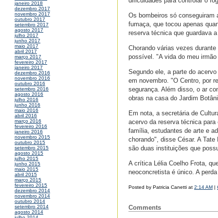
dificuldades para controlar o f
janeiro 2018
dezembro 2017
novembro 2017
Os bombeiros só conseguiram a
outubro 2017
fumaça, que tocou apenas quan
setembro 2017
agosto 2017
reserva técnica que guardava a
julho 2017
junho 2017
maio 2017
Chorando várias vezes durante a
abril 2017
possível. "A vida do meu irmão
março 2017
fevereiro 2017
janeiro 2017
Segundo ele, a parte do acervo 
dezembro 2016
novembro 2016
em novembro. "O Centro, por r
outubro 2016
segurança. Além disso, o ar co
setembro 2016
agosto 2016
obras na casa do Jardim Botâni
julho 2016
junho 2016
maio 2016
Em nota, a secretária de Cultur
abril 2016
acervo da reserva técnica para 
março 2016
fevereiro 2016
família, estudantes de arte e a
janeiro 2016
novembro 2015
chorando", disse César. A Tat
outubro 2015
são duas instituições que poss
setembro 2015
agosto 2015
julho 2015
A crítica Lélia Coelho Frota, q
junho 2015
maio 2015
neoconcretista é único. A perda 
abril 2015
março 2015
fevereiro 2015
Posted by Patricia Canetti at
2:14 AM
|
dezembro 2014
novembro 2014
outubro 2014
Comments
setembro 2014
agosto 2014
julho 2014