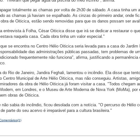
ogo. "Tiveram que pegar água da piscina do meu vizinho", afirma.
pagar totalmente as chamas por volta de 2h30 de sábado. A casa tinha um a
do as chamas já haviam se espalhado. As cinzas do primeiro andar, onde fi
 obra de Oiticica, estão sendo removidas para que os danos possam ser aval
 entrevista à Folha, César Oiticica disse que irá se dedicar a restaurar o que
 estava naquela casa. Cada obra tinha um valor especial."
que se encontra no Centro Hélio Oiticica seria levada para a casa do Jardim
esponsabilidade das administrações públicas passadas, tem problemas de u
ndicionado frequentemente não funciona", afirma, justificando a permanência
co.
a do Rio de Janeiro, Jandira Feghali, lamentou o incêndio. Ela disse que tento
o Centro Municipal de Arte Hélio Oiticica, mas não conseguiu. Artistas, amig
dmiradores da obra de Hélio Oiticica já foram visitar a casa. "Todos chegam a
e Modern, em Londres, e o Museu de Arte Moderna de Nova York (MoMa), por
uem obras de Oiticica.
ue não sabia do incêndio, ficou desolada com a notícia. "O percurso do Hélio 
de parte do seu acervo é irreparável para a cultura brasileira."
Comentários(1)