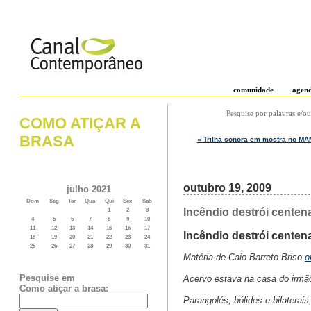
comunidade
agen
Pesquise por palavras e/ou
COMO ATIÇAR A
BRASA
« Trilha sonora em mostra no MAM
outubro 19, 2009
julho 2021
Dom
Seg
Ter
Qua
Qui
Sex
Sab
Incêndio destrói centena
1
2
3
4
5
6
7
8
9
10
11
12
13
14
15
16
17
Incêndio destrói centena
18
19
20
21
22
23
24
25
26
27
28
29
30
31
Matéria de Caio Barreto Briso
o
Pesquise em
Acervo estava na casa do irmão
Como atiçar a brasa:
Parangolés, bólides e bilaterai