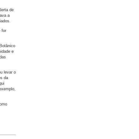
lerta de
cava a
iados.
 for
 Botânico
midade e
 das
u levar o
os da
qui
 exemplo,
como