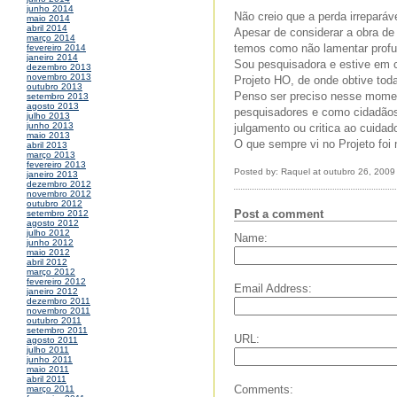
junho 2014
Não creio que a perda irreparáve
maio 2014
abril 2014
Apesar de considerar a obra de 
março 2014
temos como não lamentar prof
fevereiro 2014
janeiro 2014
Sou pesquisadora e estive em c
dezembro 2013
novembro 2013
Projeto HO, de onde obtive tod
outubro 2013
Penso ser preciso nesse momento
setembro 2013
agosto 2013
pesquisadores e como cidadão
julho 2013
junho 2013
julgamento ou critica ao cuida
maio 2013
O que sempre vi no Projeto foi 
abril 2013
março 2013
fevereiro 2013
Posted by: Raquel at outubro 26, 200
janeiro 2013
dezembro 2012
novembro 2012
outubro 2012
Post a comment
setembro 2012
agosto 2012
julho 2012
Name:
junho 2012
maio 2012
abril 2012
março 2012
fevereiro 2012
Email Address:
janeiro 2012
dezembro 2011
novembro 2011
outubro 2011
setembro 2011
URL:
agosto 2011
julho 2011
junho 2011
maio 2011
abril 2011
Comments:
março 2011