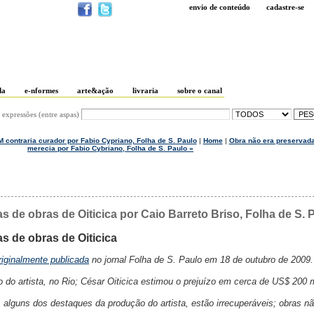
envio de conteúdo
cadastre-se
da
e-nformes
arte&ação
livraria
sobre o canal
 expressões (entre aspas)
 contraria curador por Fabio Cypriano, Folha de S. Paulo
|
Home
|
Obra não era preservad
merecia por Fabio Cybriano, Folha de S. Paulo »
s de obras de Oiticica por Caio Barreto Briso, Folha de S. 
s de obras de Oiticica
riginalmente publicada
no jornal Folha de S. Paulo em 18 de outubro de 2009.
 do artista, no Rio; César Oiticica estimou o prejuízo em cerca de US$ 200 
s, alguns dos destaques da produção do artista, estão irrecuperáveis; obras n