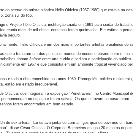
te do acervo do artista plástico Hélio Oiticica (1937-1980) que estava na ca
o, zona sul do Rio.
ge o Projeto Hélio Oiticica, instituição criada em 1981 para cuidar de trabalh
ruída reunia mais de mil obras -centenas foram queimadas. Ele estima a per
avia seguro.
nalmente, Hélio Oiticica é um dos mais importantes artistas brasileiros do s
vas que o tornaram um dos principais nomes do neoconcretismo entre o final
rabalhos tinham ênfase entre arte e vida e pediam a participação do público
a inicialmente em 1967 e que consistia em um ambiente tropical vivenciado pe
nhos e toda a obra concebida nos anos 1960. Parangolés, bólides e bilaterais
ta, estão em estado irrecuperável.
e Oiticica, que integraram a exposição "Penetráveis", no Centro Municipal d
io, permaneceram no espaço e foram salvos. Os que estavam na casa foram
esenhos foram encontrados em bom estado.
23h de sexta-feira. "Eu estava jantando com amigos quando ouvimos um baru
casa", disse César Oiticica. O Corpo de Bombeiros chegou 20 minutos depois