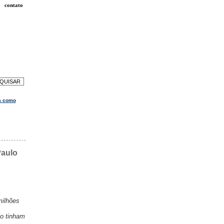
contato
a como
Paulo
milhões
ão tinham