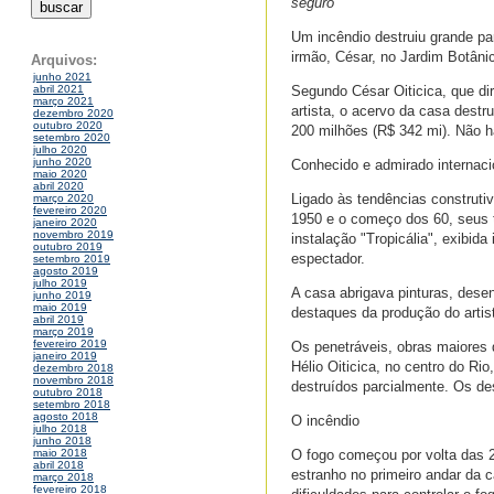
seguro
Um incêndio destruiu grande par
irmão, César, no Jardim Botânic
Arquivos:
junho 2021
Segundo César Oiticica, que diri
abril 2021
março 2021
artista, o acervo da casa dest
dezembro 2020
outubro 2020
200 milhões (R$ 342 mi). Não h
setembro 2020
julho 2020
junho 2020
Conhecido e admirado internacio
maio 2020
abril 2020
Ligado às tendências construti
março 2020
fevereiro 2020
1950 e o começo dos 60, seus t
janeiro 2020
novembro 2019
instalação "Tropicália", exibid
outubro 2019
espectador.
setembro 2019
agosto 2019
julho 2019
A casa abrigava pinturas, dese
junho 2019
maio 2019
destaques da produção do artis
abril 2019
março 2019
fevereiro 2019
Os penetráveis, obras maiores d
janeiro 2019
Hélio Oiticica, no centro do R
dezembro 2018
novembro 2018
destruídos parcialmente. Os d
outubro 2018
setembro 2018
agosto 2018
O incêndio
julho 2018
junho 2018
O fogo começou por volta das 
maio 2018
abril 2018
estranho no primeiro andar da 
março 2018
fevereiro 2018