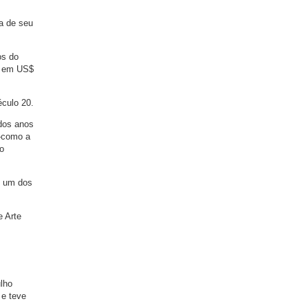
sa de seu
os do
da em US$
éculo 20.
 dos anos
 -como a
lo
, um dos
e Arte
lho
 e teve