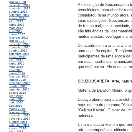
janeiro 2018
A exposição de Souzousareta b
dezembro 2017
novembro 2017
tecnológicos, para abordar a di
outubro 2017
conquistou fama mundo afora, e
setembro 2017
agosto 2017
suas exposições. Souzousareta
julho 2017
junho 2017
de tempo real, simultaneidade,
maio 2017
são influências da "desmateria
abril 2017
março 2017
muitos artistas, deu lugar a um
fevereiro 2017
janeiro 2017
dezembro 2016
De acordo com o artista, a arte
novembro 2016
uma questão capital. "Freqüent
outubro 2016
setembro 2016
participantes de uma época da h
agosto 2016
julho 2016
em sua importância humanizador
junho 2016
que está por vir. Ele desconstró
maio 2016
abril 2016
março 2016
fevereiro 2016
janeiro 2016
SOUZOUSARETA; Arte, nature
novembro 2015
outubro 2015
setembro 2015
Matéria de Dalwton Moura,
orig
agosto 2015
julho 2015
Espaço aberto para a arte elet
junho 2015
maio 2015
hoje, dentro do programa "Arti
abril 2015
março 2015
´Geijitsu Kakuu´. O olhar de u
fevereiro 2015
natureza
dezembro 2014
novembro 2014
outubro 2014
Esta é a quarta vez em que So
setembro 2014
agosto 2014
arte contemporânea, ciência e no
julho 2014