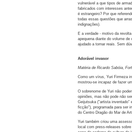
vulnerável a que tipos de arma
fabricados com interesses ante
é estrangeiro? Por que refere
todas essas questões que arras
indignações).
E a verdade - motivo da revolta
apequena diante do volume de ou
ajudado a tornar reais. Sem dú
Adorável invasor
Matéria de Ricardo Sabóia, For
Como um vírus, Yuri Firmeza in
mostrou-se incapaz de fazer um
O sobrenome de Yuri não poderia
opiniões, mas não pode não ser 
Geijutsuka ("artista inventado"
ficção"), programada para ser 
do Centro Dragão do Mar de Arte
Yuri também criou uma assessor
local com press-releases sobre