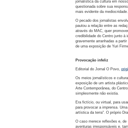
jornalística da cultura em nos
questionada sobre sua responsa
mais evidente da mediocridade.
O pecado dos jornalistas envolv
pautou a relação entre as reda
através do MAC, quer promover
credibilidade do Centro junto à
gravemente arranhadas a partir
de uma exposição de Yuri Firm
Provocação infeliz
Editorial do Jornal O Povo,
orig
Os meios jornalísticos e cultu
exposição de um artista plástic
Arte Contemporânea, do Centro 
simplesmente não existia.
Era fictício, ou virtual, para us
para provocar a imprensa. Uma 
artística da terra''. O próprio 
O caso merece reflexões e, de u
aventuras irresponsáveis e, ta