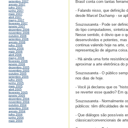
Brasil conta com tantas ferram
setembro 2007
agosto 2007
julho 2007
- Falando nisso, que definição 
junho 2007
maio 2007
desde Marcel Duchamp - se apl
abril 2007
março 2007
fevereiro 2007
Souzousareta - Pode ser defini
janeiro 2007
do tipo computadores, sintetiz
dezembro 2006
novembro 2006
Nesse sentido, é óbvio que o q
outubro 2006
setembro 2006
desenvolvidos e potentes, ma
agosto 2006
continua valendo hoje na arte, 
julho 2006
junho 2006
representação de alguma coisa
maio 2006
abril 2006
março 2006
- Há ainda uma forte resistênci
fevereiro 2006
aproximar a arte eletrônica do 
janeiro 2006
dezembro 2005
novembro 2005
Souzousareta - O público sempr
outubro 2005
setembro 2005
nos dias de hoje.
julho 2005
junho 2005
maio 2005
- Você já declarou que os "hist
abril 2005
se reverter esse quadro? Em q
fevereiro 2005
janeiro 2005
dezembro 2004
Souzousareta - Normalmente os h
novembro 2004
outubro 2004
públicos: têm dificuldades de r
setembro 2004
agosto 2004
- Que diálogos são possíveis en
julho 2004
junho 2004
clássicas/convencionais de art
maio 2004