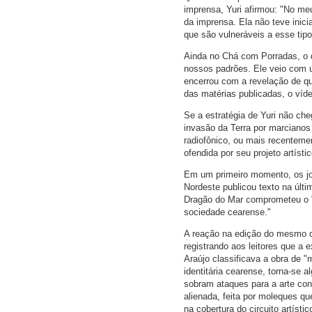
imprensa, Yuri afirmou: "No meu
da imprensa. Ela não teve inici
que são vulneráveis a esse tipo
Ainda no Chá com Porradas, o d
nossos padrões. Ele veio com um
encerrou com a revelação de q
das matérias publicadas, o víd
Se a estratégia de Yuri não c
invasão da Terra por marcianos
radiofônico, ou mais recentemen
ofendida por seu projeto artísti
Em um primeiro momento, os jorn
Nordeste publicou texto na últim
Dragão do Mar comprometeu o "v
sociedade cearense."
A reação na edição do mesmo di
registrando aos leitores que a 
Araújo classificava a obra de
identitária cearense, torna-se 
sobram ataques para a arte co
alienada, feita por moleques 
na cobertura do circuito artístic