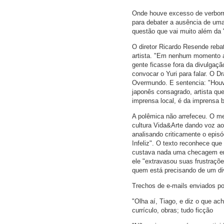
Onde houve excesso de verborrag
para debater a ausência de uma 
questão que vai muito além da "
O diretor Ricardo Resende reba
artista. "Em nenhum momento a 
gente ficasse fora da divulgaç
convocar o Yuri para falar. O Dr
Overmundo. E sentencia: "Houv
japonês consagrado, artista qu
imprensa local, é da imprensa br
A polêmica não arrefeceu. O m
cultura Vida&Arte dando voz ao
analisando criticamente o episó
Infeliz". O texto reconhece que
custava nada uma checagem em 
ele "extravasou suas frustraçõe
quem está precisando de um div
Trechos de e-mails enviados p
"Olha aí, Tiago, e diz o que ach
currículo, obras; tudo ficção