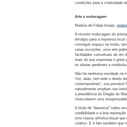
condições para a criatividade do
Arte e molecagem
Matéria de Felipe Araújo,
origin
A recente molecagem do artista
divulgou para a imprensa local 
conseguir espaço na mídia, rev
caras exceções, uma arte pobre
facilidades conceituais de um
mais do que espernear e gritar 
os idiotas perderam a modéstia
Não há nenhuma novidade na in
Yuri, aliás, tem todo o direito 
contemporâneo'', sua provável f
naturalmente ampliam seu horizo
a presidência do Dragão do Mar 
chancelarem uma irresponsabil
A título de ''denúncia'' sobre 
credibilidade e a boa reputação
uma classe artística boçal que 
criativo. E é fato também que 