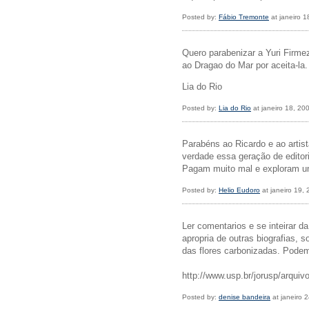
Posted by:
Fábio Tremonte
at janeiro 
Quero parabenizar a Yuri Firme
ao Dragao do Mar por aceita-la.
Lia do Rio
Posted by:
Lia do Rio
at janeiro 18, 20
Parabéns ao Ricardo e ao artis
verdade essa geração de editori
Pagam muito mal e exploram um
Posted by:
Helio Eudoro
at janeiro 19,
Ler comentarios e se inteirar d
apropria de outras biografias, s
das flores carbonizadas. Podem
http://www.usp.br/jorusp/arqui
Posted by:
denise bandeira
at janeiro 