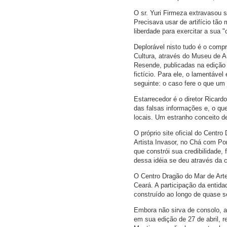
O sr. Yuri Firmeza extravasou 
Precisava usar de artifício tão
liberdade para exercitar a sua 
Deplorável nisto tudo é o comp
Cultura, através do Museu de 
Resende, publicadas na edição d
fictício. Para ele, o lamentáve
seguinte: o caso fere o que um j
Estarrecedor é o diretor Ricar
das falsas informações e, o que
locais. Um estranho conceito de
O próprio site oficial do Centr
Artista Invasor, no Chá com Por
que constrói sua credibilidade
dessa idéia se deu através da c
O Centro Dragão do Mar de Arte 
Ceará. A participação da enti
construído ao longo de quase se
Embora não sirva de consolo, a
em sua edição de 27 de abril, r