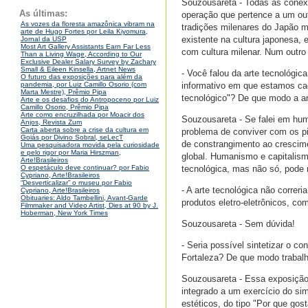
Souzousareta - Todas as conexõ
As últimas:
operação que pertence a um out
As vozes da floresta amazônica vibram na
tradições milenares do Japão m
arte de Hugo Fortes por Leila Kiyomura,
existente na cultura japonesa, 
Jornal da USP
Most Art Gallery Assistants Earn Far Less
com cultura milenar. Num outro 
Than a Living Wage, According to Our
Exclusive Dealer Salary Survey by Zachary
Small & Eileen Kinsella, Artnet News
- Você falou da arte tecnológi
O futuro das exposições para além da
informativo em que estamos cad
pandemia, por Luiz Camillo Osorio (com
Marta Mestre), Prêmio Pipa
tecnológico"? De que modo a ar
Arte e os desafios do Antropoceno por Luiz
Camillo Osorio, Prêmio Pipa
Arte como encruzilhada por Moacir dos
Souzousareta - Se falei em h
Anjos, Revista Zum
Carta aberta sobre a crise da cultura em
problema de conviver com os pi
Goiás por Divino Sobral, seLecT
de constrangimento ao crescime
Uma pesquisadora movida pela curiosidade
e pelo rigor por Maria Hirszman,
global. Humanismo e capitalis
Arte!Brasileiros
tecnológica, mas não só, pode 
O espetáculo deve continuar? por Fabio
Cypriano, Arte!Brasileiros
“Desverticalizar” o museu por Fabio
- A arte tecnológica não correr
Cypriano, Arte!Brasileiros
Obituaries: Aldo Tambellini, Avant-Garde
produtos eletro-eletrônicos, com
Filmmaker and Video Artist, Dies at 90 by J.
Hoberman, New York Times
Souzousareta - Sem dúvida!
- Seria possível sintetizar o c
Fortaleza? De que modo trabalha
Souzousareta - Essa exposição 
integrado a um exercício do simu
estéticos, do tipo "Por que gos