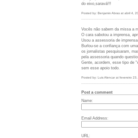
do eixo,saravá!!!
Posted by: Benjamin Abras at abril 4, 
Vocês não sabem da missa a m
O cara sabotou a imprensa, apr
Usou a assessoria de imprensa pa
Burlou-se a confiança com uma 
os jornalistas pesquisaram, ma
pela assessoria quando questio
Gente, acordem, esse tipo de "o
sem esse apoio todo.
Posted by: Luis Alencar at fevereiro 2
Post a comment
Name:
Email Address:
URL: