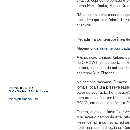
criativa, cuja compreensão o pró
como Hans Jacke, Michel Ducham
"Meu objetivo não é constrange
considera que sua "obra" discu
criativos.
Pegadinha contemporânea de 
Matéria
originalmente publicada
A exposição Geijitsu Kakuu, qu
do O POVO - seria aberta no M
fictícia, que seria de autoria 
cearense Yuri Firmeza.
Na semana passada, Firmeza - c
jornais locais um press-releas
POWERED BY
MOVABLE TYPE 4.01
parte de seu ''trabalho artísti
com as redações por telefone p
Syndicate this site (XML)
POVO, em duas ocasiões, o Cen
Ontem, quando a farsa foi revela
que move o campo da arte, refle
Resende, afirmou não acreditar 
confirmou que a direção do Cen