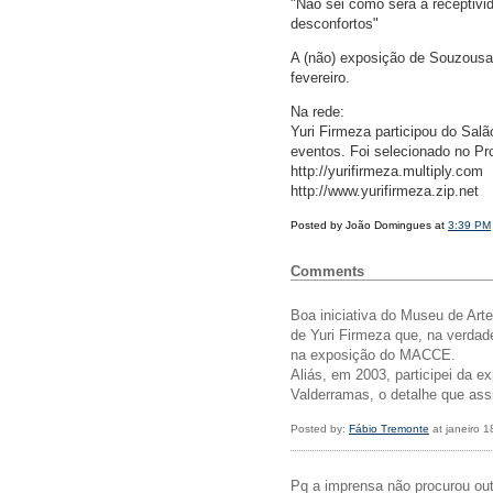
"Não sei como será a receptivi
desconfortos"
A (não) exposição de Souzousar
fevereiro.
Na rede:
Yuri Firmeza participou do Sal
eventos. Foi selecionado no Pr
http://yurifirmeza.multiply.com
http://www.yurifirmeza.zip.net
Posted by João Domingues at
3:39 PM
Comments
Boa iniciativa do Museu de Art
de Yuri Firmeza que, na verdad
na exposição do MACCE.
Aliás, em 2003, participei da
Valderramas, o detalhe que assi
Posted by:
Fábio Tremonte
at janeiro 
Pq a imprensa não procurou out