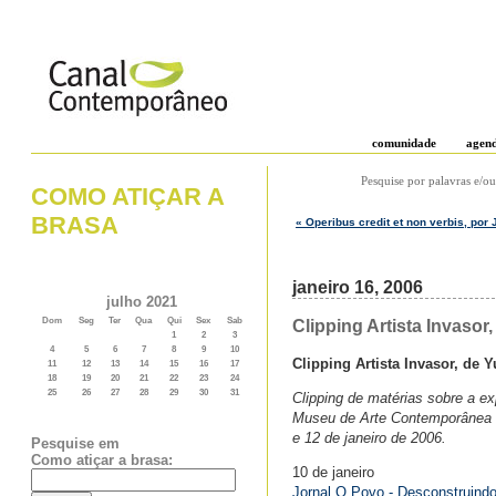
comunidade
agen
Pesquise por palavras e/ou
COMO ATIÇAR A
BRASA
« Operibus credit et non verbis, por
janeiro 16, 2006
julho 2021
Dom
Seg
Ter
Qua
Qui
Sex
Sab
Clipping Artista Invasor
1
2
3
4
5
6
7
8
9
10
Clipping Artista Invasor, de 
11
12
13
14
15
16
17
18
19
20
21
22
23
24
25
26
27
28
29
30
31
Clipping de matérias sobre a ex
Museu de Arte Contemporânea do
e 12 de janeiro de 2006.
Pesquise em
Como atiçar a brasa:
10 de janeiro
Jornal O Povo - Desconstruindo