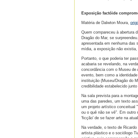
Exposição factóide comprome
Matéria de Dalwton Moura,
orig
Quem compareceu à abertura da
Dragão do Mar, se surpreendeu. 
apresentada em nenhuma das sal
mídia, a exposição não existia,
Portanto, o que poderia ter pa
acabaria se revelando, na verda
concordância com o Museu de A
evento, bem como a identidade f
instituição (Museu/Dragão do
credibilidade estabelecido jun
Na sala prevista para a monta
uma das paredes, um texto ass
um projeto artístico conceitual
ou o quê não se vê". Em outro 
'ficção' de se fazer arte na at
Na verdade, o texto de Ricardo
artista plástico e o sociólogo 