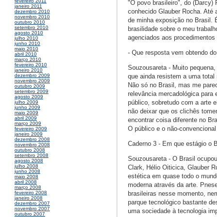
fevereiro 2011
"O povo brasileiro", do (Darcy)
janeiro 2011
conhecido Glauber Rocha. Até a
dezembro 2010
novembro 2010
de minha exposição no Brasil. É
outubro 2010
setembro 2010
brasilidade sobre o meu trabal
agosto 2010
agenciados aos procedimentos e
julho 2010
junho 2010
maio 2010
- Que resposta vem obtendo do p
abril 2010
março 2010
fevereiro 2010
Souzousareta - Muito pequena,
janeiro 2010
que ainda resistem a uma total
dezembro 2009
novembro 2009
Não só no Brasil, mas me parec
outubro 2009
setembro 2009
relevância mercadológica para 
agosto 2009
público, sobretudo com a arte 
julho 2009
junho 2009
não deixar que os clichês tome
maio 2009
abril 2009
encontrar coisa diferente no Bra
março 2009
O público e o não-convencional
fevereiro 2009
janeiro 2009
dezembro 2008
Caderno 3 - Em que estágio o B
novembro 2008
outubro 2008
setembro 2008
Souzousareta - O Brasil ocupou 
agosto 2008
julho 2008
Clark, Hélio Oiticica, Glauber
junho 2008
estética em quase todo o mund
maio 2008
abril 2008
moderna através da arte. Pnes
março 2008
brasileiras nesse momento, nem
fevereiro 2008
janeiro 2008
parque tecnológico bastante des
dezembro 2007
novembro 2007
uma sociedade à tecnologia imp
outubro 2007