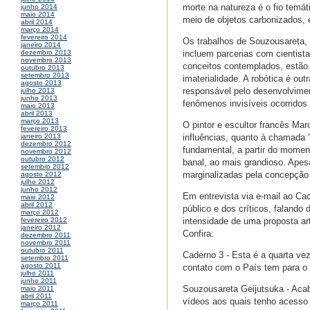
morte na natureza é o fio temát
junho 2014
maio 2014
meio de objetos carbonizados, e
abril 2014
março 2014
fevereiro 2014
Os trabalhos de Souzousareta, 
janeiro 2014
incluem parcerias com cientist
dezembro 2013
novembro 2013
conceitos contemplados, estão
outubro 2013
setembro 2013
imaterialidade. A robótica é ou
agosto 2013
responsável pelo desenvolvimen
julho 2013
junho 2013
fenômenos invisíveis ocorridos
maio 2013
abril 2013
março 2013
O pintor e escultor francês M
fevereiro 2013
influências, quanto à chamada "a
janeiro 2013
dezembro 2012
fundamental, a partir do mome
novembro 2012
outubro 2012
banal, ao mais grandioso. Apesa
setembro 2012
marginalizadas pela concepção m
agosto 2012
julho 2012
junho 2012
Em entrevista via e-mail ao Ca
maio 2012
abril 2012
público e dos críticos, faland
março 2012
intensidade de uma proposta ar
fevereiro 2012
janeiro 2012
Confira:
dezembro 2011
novembro 2011
outubro 2011
Caderno 3 - Esta é a quarta ve
setembro 2011
agosto 2011
contato com o País tem para o 
julho 2011
junho 2011
Souzousareta Geijutsuka - Acabo
maio 2011
abril 2011
vídeos aos quais tenho acesso n
março 2011