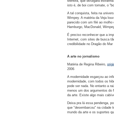
Mentira, que divulgara estranha 
isto é, de boi com tomate, o ''bo
A tal conquista, feita na unive
Wimpey. A matéria da Veja louv
parecido com um filé ao molho 
Hamburgo, MacDonald, Wimpey (o
É preciso reconhecer que a imp
Internet, com sites de busca 
credibilidade no Dragão do Mar 
A arte no jornalismo
Matéria de Regina Ribeiro,
orig
2006
A modernidade esgarçou ao infi
modernidade, com todos os hibr
pode ser nada. No entanto a ra
menos um dos argumentos do fi
da arte. Existe algo mais cabí
Deixa pra lá essa pendenga, po
que "desembarcou" na cidade t
mundo da arte e os suportes que