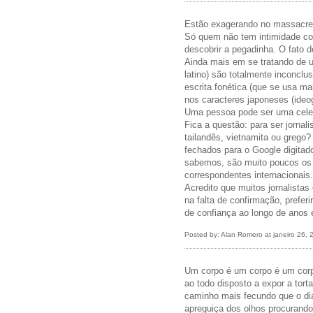
Estão exagerando no massacre 
Só quem não tem intimidade co
descobrir a pegadinha. O fato d
Ainda mais em se tratando de u
latino) são totalmente inconclu
escrita fonética (que se usa ma
nos caracteres japoneses (ideo
Uma pessoa pode ser uma celebr
Fica a questão: para ser jornali
tailandês, vietnamita ou grego
fechados para o Google digitado
sabemos, são muito poucos os 
correspondentes internacionais.
Acredito que muitos jornalistas
na falta de confirmação, preferi
de confiança ao longo de anos 
Posted by: Alan Romero at janeiro 26,
Um corpo é um corpo é um corp
ao todo disposto a expor a torta
caminho mais fecundo que o dia
apreguiça dos olhos procurando 