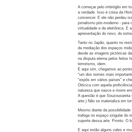
A começar pelo imbróglio em t
a verdade. Isso é coisa da Hist
convencer. E ele não perdeu is
jornalismo pós-moderno - para c
virtualidade e da eletrônica. E
apresentação do novo, do estran
Tanto no Japão, quanto no resto
da mediação dos espaços midiát
desde as imagens pictóricas d
na disputa eterna pelos feitos 
terrorismo, idem.
E aqui sim, chegamos ao ponto 
"um dos nomes mais importantes
"expôs em vários países" e cheg
Oiticica com aquela proficiênc
natureza que nasce e morre em
A questão é que Souzousareta s
arte.) Não se materializa em t
Mesmo diante da possibilidade d
trafega no espaço singular do i
suporte dessa arte. Pronto. O b
E aqui estão alguns vales e mu