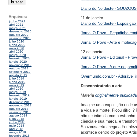
Diário do Nordeste - SOUZOUSA
Arquivos:
11 de janeiro
junho 2021
Diário do Nordeste - Exposição
abril 2021
março 2021
dezembro 2020
Jornal O Povo - Pegadinha con
outubro 2020
setembro 2020
julho 2020
Jornal O Povo - Arte e molecag
junho 2020
maio 2020
12 de janeiro
abril 2020
março 2020
Jornal O Povo - Editorial - Prov
fevereiro 2020
janeiro 2020
novembro 2019
Jornal O Povo - A arte no jorna
outubro 2019
setembro 2019
agosto 2019
Overmundo.com.br - Adorável i
julho 2019
junho 2019
Desconstruindo a arte
maio 2019
abril 2019
março 2019
Matéria
originalmente publicada
fevereiro 2019
janeiro 2019
dezembro 2018
Imagine uma exposição onde as 
novembro 2018
outubro 2018
a vida e a morte. Ficou difícil
setembro 2018
não se intimida como estranho.
agosto 2018
julho 2018
ciência é sua marca, e transfor
junho 2018
maio 2018
Souzousareta chega a Fortaleza
abril 2018
acontece dentro do projeto Art
março 2018
fevereiro 2018