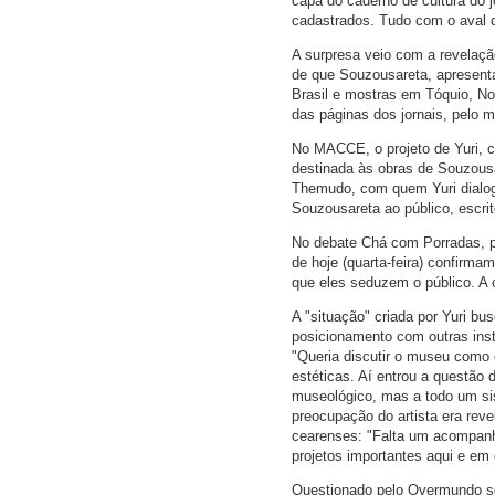
capa do caderno de cultura do j
cadastrados. Tudo com o aval do
A surpresa veio com a revelação
de que Souzousareta, apresent
Brasil e mostras em Tóquio, Nov
das páginas dos jornais, pelo 
No MACCE, o projeto de Yuri, c
destinada às obras de Souzousar
Themudo, com quem Yuri dialog
Souzousareta ao público, escri
No debate Chá com Porradas, pro
de hoje (quarta-feira) confir
que eles seduzem o público. A 
A "situação" criada por Yuri bu
posicionamento com outras inst
"Queria discutir o museu como
estéticas. Aí entrou a questão 
museológico, mas a todo um sist
preocupação do artista era rev
cearenses: "Falta um acompan
projetos importantes aqui e em 
Questionado pelo Overmundo so