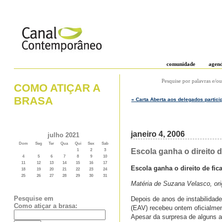
comunidade
agen
Pesquise por palavras e/ou
COMO ATIÇAR A
BRASA
« Carta Aberta aos delegados particip
janeiro 4, 2006
julho 2021
Dom
Seg
Ter
Qua
Qui
Sex
Sab
Escola ganha o direito 
1
2
3
4
5
6
7
8
9
10
11
12
13
14
15
16
17
Escola ganha o direito de fi
18
19
20
21
22
23
24
25
26
27
28
29
30
31
Matéria de Suzana Velasco, ori
Pesquise em
Depois de anos de instabilidad
Como atiçar a brasa:
(EAV) recebeu ontem oficialmen
Apesar da surpresa de alguns a