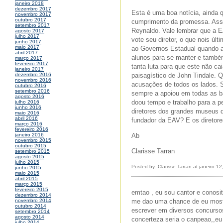
janeiro 2018
dezembro 2017
Esta é uma boa notícia, ainda 
novembro 2017
outubro 2017
cumprimento da promessa. Assi
setembro 2017
Reynaldo. Vale lembrar que a E
agosto 2017
julho 2017
vote seu diretor, o que nois ú
junho 2017
maio 2017
ao Governos Estadual quando a 
abril 2017
alunos para se manter e tamb
março 2017
fevereiro 2017
tanta luta para que este não ca
janeiro 2017
paisagístico de John Tindale. 
dezembro 2016
novembro 2016
acusações de todos os lados. 
outubro 2016
setembro 2016
sempre a apoiou em todas as ba
agosto 2016
doou tempo e trabalho para a p
julho 2016
junho 2016
diretores dos grandes museus 
maio 2016
abril 2016
fundador da EAV? E os diretores
março 2016
fevereiro 2016
Ab
janeiro 2016
novembro 2015
outubro 2015
Clarisse Tarran
setembro 2015
agosto 2015
julho 2015
Posted by: Clarisse Tarran at janeiro 1
junho 2015
maio 2015
abril 2015
março 2015
fevereiro 2015
emtao , eu sou cantor e conosi
dezembro 2014
me dao uma chance de eu mostrar
novembro 2014
outubro 2014
escrever em diversos concursos
setembro 2014
agosto 2014
concerteza seria o canpeao,,eu 
julho 2014