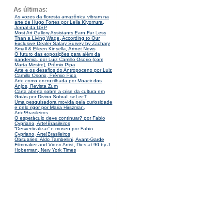
As últimas:
As vozes da floresta amazônica vibram na
arte de Hugo Fortes por Leila Kiyomura,
Jornal da USP
Most Art Gallery Assistants Earn Far Less
Than a Living Wage, According to Our
Exclusive Dealer Salary Survey by Zachary
Small & Eileen Kinsella, Artnet News
O futuro das exposições para além da
pandemia, por Luiz Camillo Osorio (com
Marta Mestre), Prêmio Pipa
Arte e os desafios do Antropoceno por Luiz
Camillo Osorio, Prêmio Pipa
Arte como encruzilhada por Moacir dos
Anjos, Revista Zum
Carta aberta sobre a crise da cultura em
Goiás por Divino Sobral, seLecT
Uma pesquisadora movida pela curiosidade
e pelo rigor por Maria Hirszman,
Arte!Brasileiros
O espetáculo deve continuar? por Fabio
Cypriano, Arte!Brasileiros
“Desverticalizar” o museu por Fabio
Cypriano, Arte!Brasileiros
Obituaries: Aldo Tambellini, Avant-Garde
Filmmaker and Video Artist, Dies at 90 by J.
Hoberman, New York Times