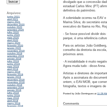
divulgado que a concessão dada
estadual Carlos Minc (PT) afirm
definitiva do patrimônio.
Arquivos:
junho 2021
A solenidade ocorreu na EAV e t
abril 2021
Marina Silva; do secretário est
março 2021
dezembro 2020
executivo do Ibama no Rio, Rog
outubro 2020
setembro 2020
julho 2020
- Se fosse possível dividir doi
junho 2020
parque, é uma referência cultura
maio 2020
abril 2020
março 2020
Para os artistas João Goldberg
fevereiro 2020
janeiro 2020
conselho da diretoria da escola
novembro 2019
outubro 2019
próximos anos.
setembro 2019
agosto 2019
- A instabilidade é muito nega
julho 2019
junho 2019
Agora muda tudo - disse Anna.
maio 2019
abril 2019
março 2019
Artistas e diretores de import
fevereiro 2019
Após a assinatura do document
janeiro 2019
dezembro 2018
ontem, o EAV-MOB, que comemora
novembro 2018
outubro 2018
fotografia, textos e imagens de
setembro 2018
agosto 2018
julho 2018
Posted by João Domingues at
11:28 A
junho 2018
maio 2018
abril 2018
Comments
março 2018
fevereiro 2018