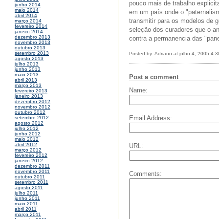
pouco mais de trabalho explici
junho 2014
maio 2014
em um país onde o "paternalis
abril 2014
transmitir para os modelos de g
março 2014
fevereiro 2014
seleção dos curadores que o an
janeiro 2014
dezembro 2013
contra a permanencia das "pane
novembro 2013
outubro 2013
setembro 2013
Posted by: Adriano at julho 4, 2005 4:
agosto 2013
julho 2013
junho 2013
maio 2013
Post a comment
abril 2013
março 2013
Name:
fevereiro 2013
janeiro 2013
dezembro 2012
novembro 2012
outubro 2012
Email Address:
setembro 2012
agosto 2012
julho 2012
junho 2012
maio 2012
abril 2012
URL:
março 2012
fevereiro 2012
janeiro 2012
dezembro 2011
novembro 2011
Comments:
outubro 2011
setembro 2011
agosto 2011
julho 2011
junho 2011
maio 2011
abril 2011
março 2011