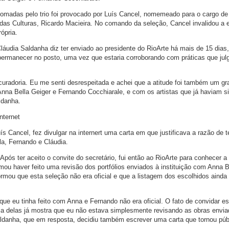
omadas pelo trio foi provocado por Luís Cancel, nomemeado para o cargo de
o das Culturas, Ricardo Macieira. No comando da seleção, Cancel invalidou a 
rópria.
láudia Saldanha diz ter enviado ao presidente do RioArte há mais de 15 dias,
l permanecer no posto, uma vez que estaria corroborando com práticas que jul
 curadoria. Eu me senti desrespeitada e achei que a atitude foi também um g
nna Bella Geiger e Fernando Cocchiarale, e com os artistas que já haviam s
ldanha.
nternet
ís Cancel, fez divulgar na internert uma carta em que justificava a razão de t
la, Fernando e Cláudia.
pós ter aceito o convite do secretário, fui então ao RioArte para conhecer a
ou haver feito uma revisão dos portfólios enviados à instituição com Anna B
ou que esta seleção não era oficial e que a listagem dos escolhidos ainda
que eu tinha feito com Anna e Fernando não era oficial. O fato de convidar e
a delas já mostra que eu não estava simplesmente revisando as obras envi
 Saldanha, que em resposta, decidiu também escrever uma carta que tornou púb