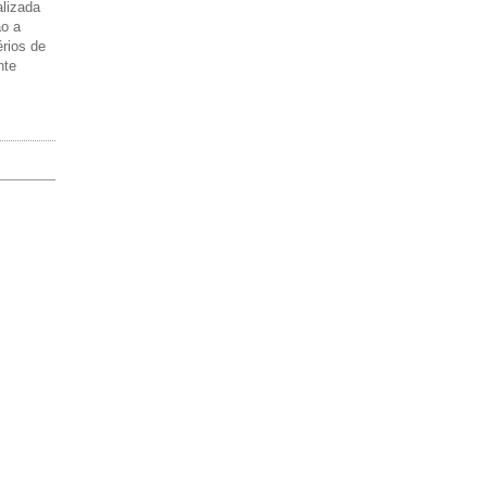
alizada
ão a
érios de
nte