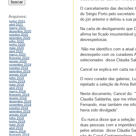
O cancelamento das decisões t
do Sérgio Porto pelo secretári
Arquivos:
do júri anterior e definiu a sua p
junho 2021
abril 2021
março 2021
Na carta de desligamento que C
dezembro 2020
afirma ter ficado insustentáve
outubro 2020
setembro 2020
desrespeitosas.
julho 2020
junho 2020
maio 2020
 Não me identifico com a atual
abril 2020
desrespeito com os curadores A
março 2020
fevereiro 2020
selecionados  disse Cláudia Sa
janeiro 2020
novembro 2019
outubro 2019
Cancel se explica em carta na i
setembro 2019
agosto 2019
julho 2019
O novo curador das galerias, Lu
junho 2019
rejeitado a seleção de Anna Bel
maio 2019
abril 2019
março 2019
Neste documento, Cancel diz: "A
fevereiro 2019
janeiro 2019
Claudia Saldanha, que me inform
dezembro 2018
Fernando, mas também me inform
novembro 2018
outubro 2018
havia sido divulgada".
setembro 2018
agosto 2018
julho 2018
 Eu nunca disse que a seleção 
junho 2018
duas pessoas com a importânci
maio 2018
abril 2018
pelos artistas  disse Cláudia
março 2018
fevereiro 2018
site do Canal Contemporâneo.