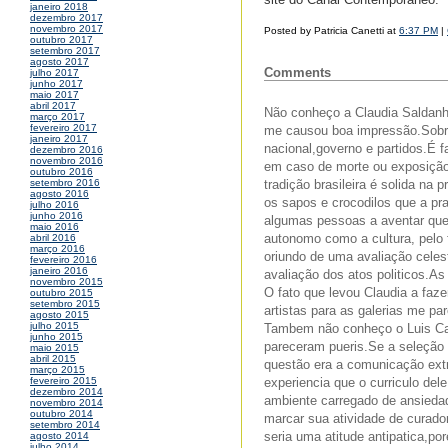
janeiro 2018
dezembro 2017
novembro 2017
Posted by Patricia Canetti at
6:37 PM
|
outubro 2017
setembro 2017
agosto 2017
Comments
julho 2017
junho 2017
maio 2017
abril 2017
Não conheço a Claudia Saldanha
março 2017
fevereiro 2017
me causou boa impressão.Sobre
janeiro 2017
nacional,governo e partidos.É 
dezembro 2016
novembro 2016
em caso de morte ou exposição 
outubro 2016
tradição brasileira é solida na 
setembro 2016
agosto 2016
os sapos e crocodilos que a pr
julho 2016
junho 2016
algumas pessoas a aventar que 
maio 2016
autonomo como a cultura, pelo
abril 2016
março 2016
oriundo de uma avaliação celes
fevereiro 2016
janeiro 2016
avaliação dos atos politicos.As
novembro 2015
O fato que levou Claudia a fa
outubro 2015
setembro 2015
artistas para as galerias me pa
agosto 2015
julho 2015
Tambem não conheço o Luis Can
junho 2015
pareceram pueris.Se a seleção q
maio 2015
abril 2015
questão era a comunicação extr
março 2015
experiencia que o curriculo de
fevereiro 2015
dezembro 2014
ambiente carregado de ansiedade
novembro 2014
outubro 2014
marcar sua atividade de curado
setembro 2014
seria uma atitude antipatica,p
agosto 2014
julho 2014