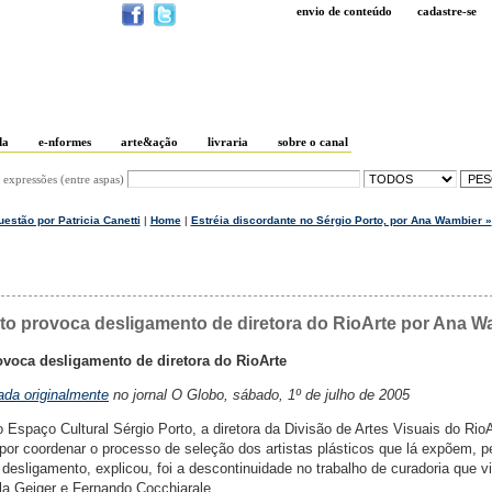
envio de conteúdo
cadastre-se
da
e-nformes
arte&ação
livraria
sobre o canal
 expressões (entre aspas)
uestão por Patricia Canetti
|
Home
|
Estréia discordante no Sérgio Porto, por Ana Wambier »
to provoca desligamento de diretora do RioArte por Ana W
voca desligamento de diretora do RioArte
ada originalmente
no jornal O Globo, sábado, 1º de julho de 2005
 Espaço Cultural Sérgio Porto, a diretora da Divisão de Artes Visuais do RioA
por coordenar o processo de seleção dos artistas plásticos que lá expõem, p
desligamento, explicou, foi a descontinuidade no trabalho de curadoria que v
la Geiger e Fernando Cocchiarale.