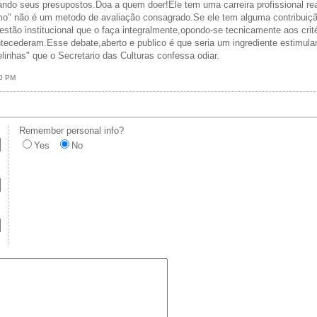
tando seus presupostos.Doa a quem doer!Ele tem uma carreira profissional re
mo" não é um metodo de avaliação consagrado.Se ele tem alguma contribuiç
estão institucional que o faça integralmente,opondo-se tecnicamente aos crit
tecederam.Esse debate,aberto e publico é que seria um ingrediente estimula
linhas" que o Secretario das Culturas confessa odiar.
30 PM
Remember personal info?
Yes
No