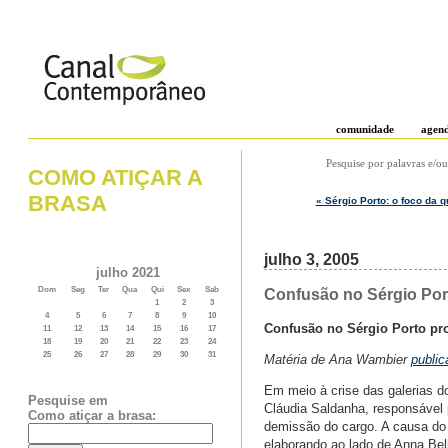
comunidade
agen
Pesquise por palavras e/ou
COMO ATIÇAR A
BRASA
« Sérgio Porto: o foco da q
julho 3, 2005
julho 2021
Dom
Seg
Ter
Qua
Qui
Sex
Sab
Confusão no Sérgio Por
1
2
3
4
5
6
7
8
9
10
Confusão no Sérgio Porto pro
11
12
13
14
15
16
17
18
19
20
21
22
23
24
25
26
27
28
29
30
31
Matéria de Ana Wambier
public
Em meio à crise das galerias do
Pesquise em
Cláudia Saldanha, responsável 
Como atiçar a brasa:
demissão do cargo. A causa do 
elaborando ao lado de Anna Bel