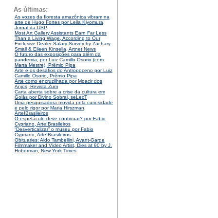
As últimas:
As vozes da floresta amazônica vibram na
arte de Hugo Fortes por Leila Kiyomura,
Jornal da USP
Most Art Gallery Assistants Earn Far Less
Than a Living Wage, According to Our
Exclusive Dealer Salary Survey by Zachary
Small & Eileen Kinsella, Artnet News
O futuro das exposições para além da
pandemia, por Luiz Camillo Osorio (com
Marta Mestre), Prêmio Pipa
Arte e os desafios do Antropoceno por Luiz
Camillo Osorio, Prêmio Pipa
Arte como encruzilhada por Moacir dos
Anjos, Revista Zum
Carta aberta sobre a crise da cultura em
Goiás por Divino Sobral, seLecT
Uma pesquisadora movida pela curiosidade
e pelo rigor por Maria Hirszman,
Arte!Brasileiros
O espetáculo deve continuar? por Fabio
Cypriano, Arte!Brasileiros
“Desverticalizar” o museu por Fabio
Cypriano, Arte!Brasileiros
Obituaries: Aldo Tambellini, Avant-Garde
Filmmaker and Video Artist, Dies at 90 by J.
Hoberman, New York Times