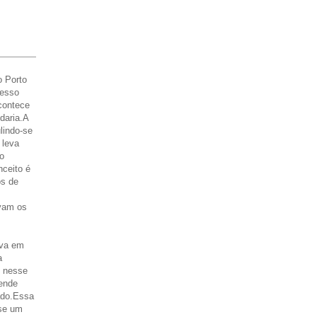
o Porto
resso
acontece
daria.A
ulindo-se
 leva
o
ceito é
os de
avam os
ava em
a
o nesse
tende
pado.Essa
sse um