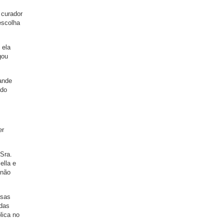
 curador
escolha
 ela
gou
rande
ido
er
 Sra.
ella e
 não
ssas
adas
lica no