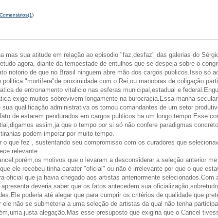
Comentários(1)
 mas sua atitude em relação ao episodio "faz,desfaz" das galerias do Sérgi
tudo agora, diante da tempestade de entulhos que se despeja sobre o cong
fato notorio de que no Brasil ninguem abre mão dos cargos publicos.Isso só 
politica "mortifera"de proximidade com o Rei,ou manobras de coligação parti
pratica de entronamento vitalicio nas esferas municipal,estadual e federal.Eng
atica exige muitos sobrevivem longamente na burocracia.Essa manha secular
sua qualificação administrativa os tornou comandantes de um setor produtiv
 fato de estarem pendurados em cargos publicos ha um longo tempo.Esse con
tial,digamos assim,ja que o tempo por si só não confere paradigmas concret
 tiranias podem imperar por muito tempo.
zer o que fez , sustentando seu compromisso com os curadores que selecion
rece relevante.
cel,porém,os motivos que o levaram a desconsiderar a seleção anterior me
ue ele recebeu tinha carater "oficial" ou não é irrelevante por que o que est
a-oficial que ja havia chegado aos artistas anteriormente selecionados.Com 
le apresenta deveria saber que os fatos antecedem sua oficialização,sobretud
s.Ele poderia até alegar que para cumprir os critérios de qualidade que pre
r ele não se submeteria a uma seleção de artistas da qual não tenha partici
orém,uma justa alegação.Mas esse presuposto que exigiria que o Cancel tive