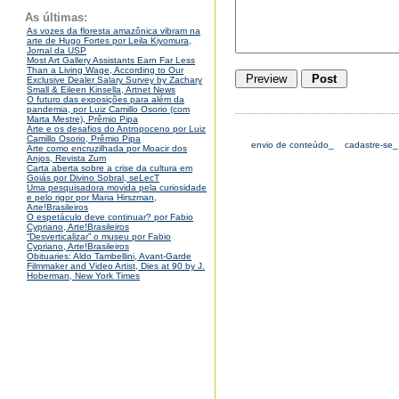
As últimas:
As vozes da floresta amazônica vibram na
arte de Hugo Fortes por Leila Kiyomura,
Jornal da USP
Most Art Gallery Assistants Earn Far Less
Than a Living Wage, According to Our
Exclusive Dealer Salary Survey by Zachary
Small & Eileen Kinsella, Artnet News
O futuro das exposições para além da
pandemia, por Luiz Camillo Osorio (com
Marta Mestre), Prêmio Pipa
Arte e os desafios do Antropoceno por Luiz
Camillo Osorio, Prêmio Pipa
envio de conteúdo_
cadastre-se_
Arte como encruzilhada por Moacir dos
Anjos, Revista Zum
Carta aberta sobre a crise da cultura em
Goiás por Divino Sobral, seLecT
Uma pesquisadora movida pela curiosidade
e pelo rigor por Maria Hirszman,
Arte!Brasileiros
O espetáculo deve continuar? por Fabio
Cypriano, Arte!Brasileiros
“Desverticalizar” o museu por Fabio
Cypriano, Arte!Brasileiros
Obituaries: Aldo Tambellini, Avant-Garde
Filmmaker and Video Artist, Dies at 90 by J.
Hoberman, New York Times