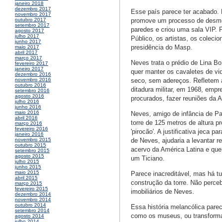
janeiro 2018
dezembro 2017
Esse país parece ter acabado. 
novembro 2017
promove um processo de desmon
outubro 2017
setembro 2017
paredes e criou uma sala VIP. P
agosto 2017
julho 2017
Público, os artistas, os coleci
junho 2017
presidência do Masp.
maio 2017
abril 2017
março 2017
Neves trata o prédio de Lina B
fevereiro 2017
janeiro 2017
quer manter os cavaletes de vi
dezembro 2016
seco, sem adereços. Refletem a
novembro 2016
outubro 2016
ditadura militar, em 1968, empr
setembro 2016
agosto 2016
procurados, fazer reuniões da A
julho 2016
junho 2016
maio 2016
Neves, amigo de infância de Pa
abril 2016
torre de 125 metros de altura pr
março 2016
fevereiro 2016
'pirocão'. A justificativa jeca p
janeiro 2016
de Neves, ajudaria a levantar 
novembro 2015
outubro 2015
acervo da América Latina e que
setembro 2015
agosto 2015
um Ticiano.
julho 2015
junho 2015
maio 2015
Parece inacreditável, mas há t
abril 2015
construção da torre. Não perce
março 2015
fevereiro 2015
imobiliários de Neves.
dezembro 2014
novembro 2014
outubro 2014
Essa história melancólica parec
setembro 2014
como os museus, ou transforma
agosto 2014
julho 2014