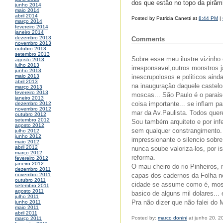
dos que estão no topo da pirâ
junho 2014
maio 2014
abril 2014
Posted by Patricia Canetti at
8:44 PM
|
março 2014
fevereiro 2014
janeiro 2014
dezembro 2013
Comments
novembro 2013
outubro 2013
setembro 2013
Sobre esse meu ilustre vizinho 
agosto 2013
julho 2013
irresponsavel,outros monstros 
junho 2013
inescrupolosos e politicos ain
maio 2013
abril 2013
na inauguração daquele castelo
março 2013
fevereiro 2013
moscas... São Paulo é o parais
janeiro 2013
coisa importante... se inflam p
dezembro 2012
novembro 2012
mar da Av.Paulista. Todos quere
outubro 2012
setembro 2012
Sou também arquiteto e por infe
agosto 2012
sem qualquer constrangimento. 
julho 2012
junho 2012
impressionante o silencio sobr
maio 2012
abril 2012
nunca soube valoriza-los, por 
março 2012
reforma.
fevereiro 2012
janeiro 2012
O mau cheiro do rio Pinheiros,
dezembro 2011
capas dos cadernos da Folha nes
novembro 2011
outubro 2011
cidade se assume como é, most
setembro 2011
agosto 2011
basico de alguns mil dolares...
julho 2011
Pra não dizer que não falei do
junho 2011
maio 2011
abril 2011
Posted by:
marco donini
at junho 20, 2
março 2011