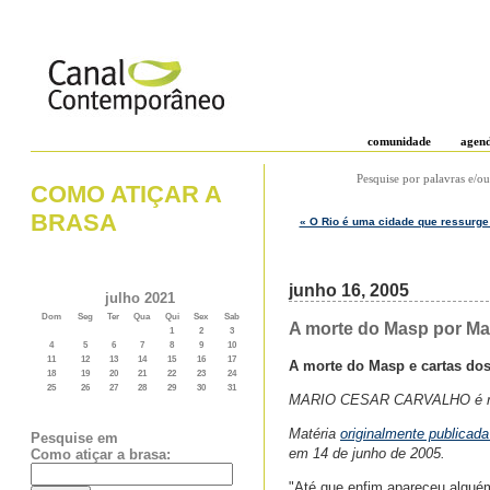
comunidade
agen
Pesquise por palavras e/ou
COMO ATIÇAR A
BRASA
« O Rio é uma cidade que ressurge
junho 16, 2005
julho 2021
Dom
Seg
Ter
Qua
Qui
Sex
Sab
A morte do Masp por Mar
1
2
3
4
5
6
7
8
9
10
11
12
13
14
15
16
17
A morte do Masp e cartas dos
18
19
20
21
22
23
24
25
26
27
28
29
30
31
MARIO CESAR CARVALHO é rep
Matéria
originalmente publicada
Pesquise em
em 14 de junho de 2005.
Como atiçar a brasa:
"Até que enfim apareceu alguém