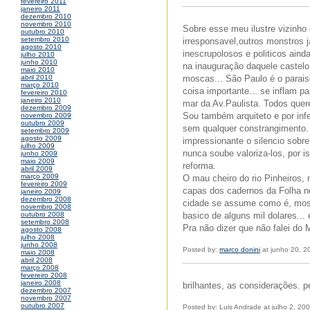
fevereiro 2011
janeiro 2011
dezembro 2010
novembro 2010
Sobre esse meu ilustre vizinho 
outubro 2010
setembro 2010
irresponsavel,outros monstros 
agosto 2010
inescrupolosos e politicos ain
julho 2010
junho 2010
na inauguração daquele castelo
maio 2010
moscas... São Paulo é o parais
abril 2010
março 2010
coisa importante... se inflam p
fevereiro 2010
janeiro 2010
mar da Av.Paulista. Todos quere
dezembro 2009
Sou também arquiteto e por infe
novembro 2009
outubro 2009
sem qualquer constrangimento. 
setembro 2009
agosto 2009
impressionante o silencio sobr
julho 2009
nunca soube valoriza-los, por 
junho 2009
maio 2009
reforma.
abril 2009
março 2009
O mau cheiro do rio Pinheiros,
fevereiro 2009
capas dos cadernos da Folha nes
janeiro 2009
dezembro 2008
cidade se assume como é, most
novembro 2008
basico de alguns mil dolares...
outubro 2008
setembro 2008
Pra não dizer que não falei do
agosto 2008
julho 2008
junho 2008
Posted by:
marco donini
at junho 20, 2
maio 2008
abril 2008
março 2008
fevereiro 2008
janeiro 2008
brilhantes, as considerações. pé
dezembro 2007
novembro 2007
outubro 2007
Posted by: Luis Andrade at julho 2, 20