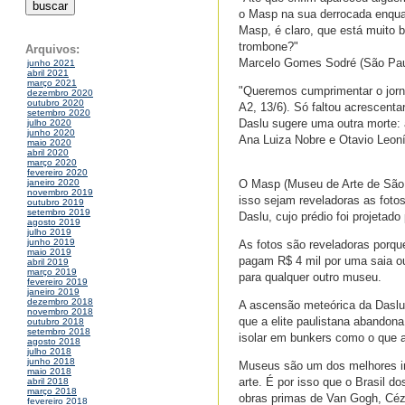
o Masp na sua derrocada enquan
Masp, é claro, que está muito 
trombone?"
Arquivos:
Marcelo Gomes Sodré (São Pau
junho 2021
abril 2021
março 2021
"Queremos cumprimentar o jorna
dezembro 2020
outubro 2020
A2, 13/6). Só faltou acrescenta
setembro 2020
Daslu sugere uma outra morte: a 
julho 2020
junho 2020
Ana Luiza Nobre e Otavio Leoníd
maio 2020
abril 2020
março 2020
fevereiro 2020
O Masp (Museu de Arte de São 
janeiro 2020
novembro 2019
isso sejam reveladoras as foto
outubro 2019
setembro 2019
Daslu, cujo prédio foi projetado 
agosto 2019
julho 2019
junho 2019
As fotos são reveladoras porqu
maio 2019
pagam R$ 4 mil por uma saia o
abril 2019
março 2019
para qualquer outro museu.
fevereiro 2019
janeiro 2019
dezembro 2018
A ascensão meteórica da Daslu
novembro 2018
que a elite paulistana abandon
outubro 2018
setembro 2018
isolar em bunkers como o que a
agosto 2018
julho 2018
junho 2018
Museus são um dos melhores ind
maio 2018
arte. É por isso que o Brasil d
abril 2018
março 2018
obras primas de Van Gogh, Céza
fevereiro 2018