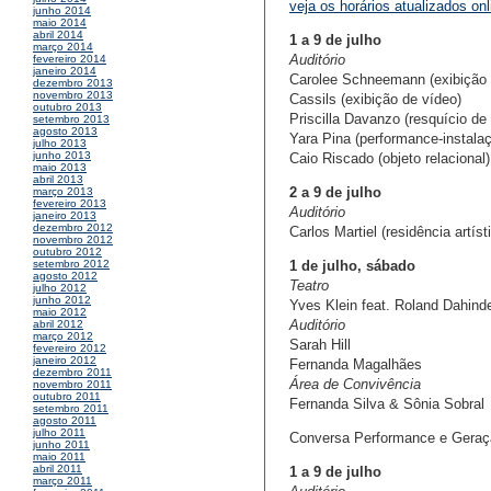
veja os horários atualizados onl
junho 2014
maio 2014
abril 2014
1 a 9 de julho
março 2014
Auditório
fevereiro 2014
janeiro 2014
Carolee Schneemann (exibição 
dezembro 2013
novembro 2013
Cassils (exibição de vídeo)
outubro 2013
Priscilla Davanzo (resquício de
setembro 2013
agosto 2013
Yara Pina (performance-instala
julho 2013
junho 2013
Caio Riscado (objeto relacional)
maio 2013
abril 2013
2 a 9 de julho
março 2013
fevereiro 2013
Auditório
janeiro 2013
dezembro 2012
Carlos Martiel (residência artíst
novembro 2012
outubro 2012
1 de julho, sábado
setembro 2012
agosto 2012
Teatro
julho 2012
junho 2012
Yves Klein feat. Roland Dahind
maio 2012
Auditório
abril 2012
março 2012
Sarah Hill
fevereiro 2012
janeiro 2012
Fernanda Magalhães
dezembro 2011
Área de Convivência
novembro 2011
outubro 2011
Fernanda Silva & Sônia Sobral
setembro 2011
agosto 2011
julho 2011
Conversa Performance e Geraç
junho 2011
maio 2011
abril 2011
1 a 9 de julho
março 2011