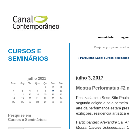
comunidade
agen
Pesquise por palavras e/ou
CURSOS E
SEMINÁRIOS
« Parquinho Lage: cursos dedicados
julho 3, 2017
julho 2021
Dom
Seg
Ter
Qua
Qui
Sex
Sab
Mostra Performatus #2 
1
2
3
4
5
6
7
8
9
10
11
12
13
14
15
16
17
Realizada pelo Sesc São Paulo
18
19
20
21
22
23
24
segunda edição e pela primeira
25
26
27
28
29
30
31
arte da performance estará pres
exibições, residência artística 
Pesquise em
Cursos e Seminários:
Participantes
: Alexandre Sá, Ar
Moura, Carolee Schneemann, Cas