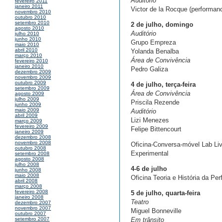
Auditório
fevereiro 2011
janeiro 2011
Victor de la Rocque (performanc
novembro 2010
outubro 2010
setembro 2010
2 de julho, domingo
agosto 2010
Auditório
julho 2010
junho 2010
Grupo Empreza
maio 2010
abril 2010
Yolanda Benalba
março 2010
Área de Convivência
fevereiro 2010
janeiro 2010
Pedro Galiza
dezembro 2009
novembro 2009
outubro 2009
4 de julho, terça-feira
setembro 2009
Área de Convivência
agosto 2009
julho 2009
Priscila Rezende
junho 2009
maio 2009
Auditório
abril 2009
Lizi Menezes
março 2009
fevereiro 2009
Felipe Bittencourt
janeiro 2009
dezembro 2008
novembro 2008
Oficina-Conversa-móvel Lab Li
outubro 2008
Experimental
setembro 2008
agosto 2008
julho 2008
4-6 de julho
junho 2008
maio 2008
Oficina Teoria e História da Pe
abril 2008
março 2008
fevereiro 2008
5 de julho, quarta-feira
janeiro 2008
Teatro
dezembro 2007
novembro 2007
Miguel Bonneville
outubro 2007
Em trânsito
setembro 2007