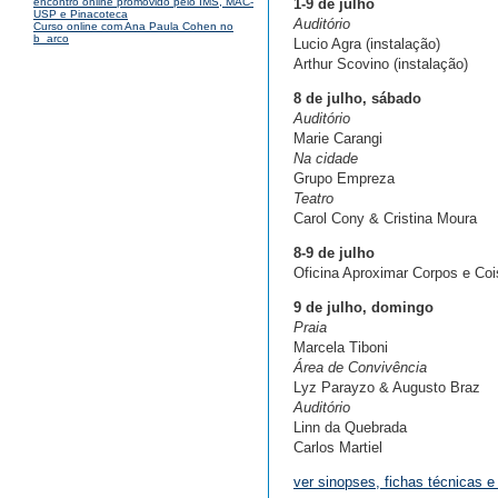
1-9 de julho
encontro online promovido pelo IMS, MAC-
USP e Pinacoteca
Auditório
Curso online com Ana Paula Cohen no
b_arco
Lucio Agra (instalação)
Arthur Scovino (instalação)
8 de julho, sábado
Auditório
Marie Carangi
Na cidade
Grupo Empreza
Teatro
Carol Cony & Cristina Moura
8-9 de julho
Oficina Aproximar Corpos e Co
9 de julho, domingo
Praia
Marcela Tiboni
Área de Convivência
Lyz Parayzo & Augusto Braz
Auditório
Linn da Quebrada
Carlos Martiel
ver sinopses, fichas técnicas e 