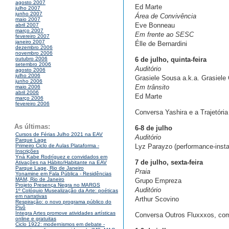
agosto 2007
Ed Marte
julho 2007
junho 2007
Área de Convivência
maio 2007
Eve Bonneau
abril 2007
março 2007
Em frente ao SESC
fevereiro 2007
janeiro 2007
Élle de Bernardini
dezembro 2006
novembro 2006
6 de julho, quinta-feira
outubro 2006
setembro 2006
Auditório
agosto 2006
julho 2006
Grasiele Sousa a.k.a. Grasiel
junho 2006
Em trânsito
maio 2006
abril 2006
Ed Marte
março 2006
fevereiro 2006
Conversa Yashira e a Trajetóri
As últimas:
6-8 de julho
Cursos de Férias Julho 2021 na EAV
Auditório
Parque Lage
Lyz Parayzo (performance-insta
Primeiro Ciclo de Aulas Plataforma -
Inscrições
Yná Kabe Rodríguez e convidados em
7 de julho, sexta-feira
Ativações na Hábito/Habitante na EAV
Parque Lage, Rio de Janeiro
Praia
Yonamine em Fala Pública - Residências
MAM, Rio de Janeiro
Grupo Empreza
Projeto Presença Negra no MARGS
Auditório
1º Colóquio Musealização da Arte: poéticas
em narrativas
Arthur Scovino
Respiração: o novo programa público do
Pivô
Integra Artes promove atividades artísticas
Conversa Outros Fluxxxos, co
online e gratuitas
Ciclo 1922: modernismos em debate -