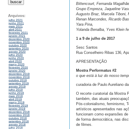
Bittencourt, Fernanda Magalhãe
Grupo Empreza, Jaqueline Vasc
Augusto Braz, Marcela Tiboni, M
Arquivos:
Renan Marcondes, Ricardo Basb
julho 2021
junho 2021
Yara Pina,
maio 2021
Yolanda Benalba, Yves Klein fe
abril 2021
fevereiro 2021
janeiro 2021
1 a 9 de julho de 2017
dezembro 2020
novembro 2020
outubro 2020
Sesc Santos
setembro 2020
agosto 2020
Rua Conselheiro Ribas 136, Ap
julho 2020
junho 2020
APRESENTAÇÃO
abril 2020
março 2020
fevereiro 2020
Mostra Performatus #2
janeiro 2020
dezembro 2019
o que está à luz do nosso temp
novembro 2019
outubro 2019
setembro 2019
curadoria de Paulo Aureliano d
agosto 2019
julho 2019
O recorte curatorial da Mostra 
junho 2019
maio 2019
também, das atuais preocupaçõ
abril 2019
março 2019
Pós-colonialismo, feminismo, T
fevereiro 2019
artísticos apresentados nas a
janeiro 2019
dezembro 2018
funcionam como expansões de a
novembro 2018
outubro 2018
de forma democrática, nas disc
setembro 2018
de filmes.
agosto 2018
julho 2018