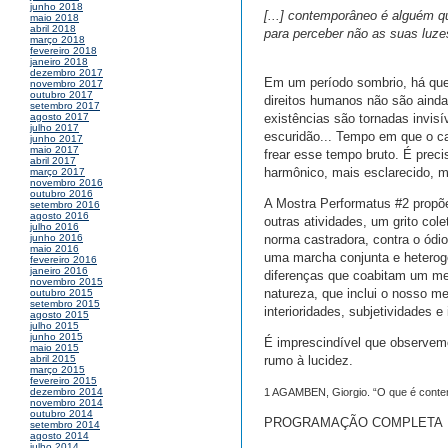
junho 2018
[...] contemporâneo é alguém qu
maio 2018
abril 2018
para perceber não as suas luz
março 2018
fevereiro 2018
janeiro 2018
dezembro 2017
Em um período sombrio, há que
novembro 2017
outubro 2017
direitos humanos não são aind
setembro 2017
existências são tornadas invis
agosto 2017
julho 2017
escuridão... Tempo em que o ca
junho 2017
maio 2017
frear esse tempo bruto. É pre
abril 2017
harmônico, mais esclarecido, 
março 2017
novembro 2016
outubro 2016
A Mostra Performatus #2 propõe
setembro 2016
agosto 2016
outras atividades, um grito col
julho 2016
norma castradora, contra o ódio
junho 2016
maio 2016
uma marcha conjunta e heterogê
fevereiro 2016
janeiro 2016
diferenças que coabitam um me
novembro 2015
natureza, que inclui o nosso m
outubro 2015
setembro 2015
interioridades, subjetividades e
agosto 2015
julho 2015
junho 2015
É imprescindível que observemo
maio 2015
rumo à lucidez.
abril 2015
março 2015
fevereiro 2015
1 AGAMBEN, Giorgio. “O que é contem
dezembro 2014
novembro 2014
outubro 2014
PROGRAMAÇÃO COMPLETA
setembro 2014
agosto 2014
julho 2014