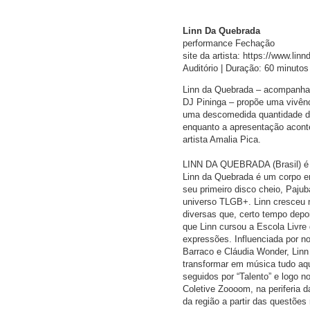
Linn Da Quebrada
performance Fechação
site da artista: https://www.li
Auditório | Duração: 60 minutos
Linn da Quebrada – acompanhada
DJ Pininga – propõe uma vivênc
uma descomedida quantidade de 
enquanto a apresentação aconte
artista Amalia Pica.
LINN DA QUEBRADA (Brasil) é pe
Linn da Quebrada é um corpo e
seu primeiro disco cheio, Paj
universo TLGB+. Linn cresceu n
diversas que, certo tempo depo
que Linn cursou a Escola Livre
expressões. Influenciada por 
Barraco e Cláudia Wonder, Linn
transformar em música tudo aqui
seguidos por “Talento” e logo 
Coletive Zoooom, na periferia
da região a partir das questões 