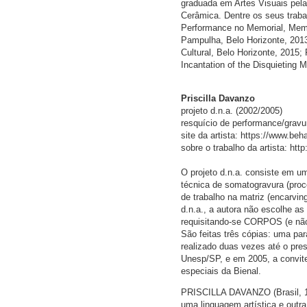
graduada em Artes Visuais pela
Cerâmica. Dentre os seus traba
Performance no Memorial, Memo
Pampulha, Belo Horizonte, 201
Cultural, Belo Horizonte, 2015;
Incantation of the Disquieting
Priscilla Davanzo
projeto d.n.a. (2002/2005)
resquício de performance/gravu
site da artista: https://www.beh
sobre o trabalho da artista: http
O projeto d.n.a. consiste em um
técnica de somatogravura (proc
de trabalho na matriz (encarving
d.n.a., a autora não escolhe a
requisitando-se CORPOS (e não 
São feitas três cópias: uma para
realizado duas vezes até o pre
Unesp/SP, e em 2005, a convit
especiais da Bienal.
PRISCILLA DAVANZO (Brasil, 197
uma linguagem artística e outr