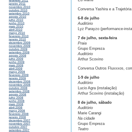
fevereiro 2011
janeiro 2011
novembro 2010
Conversa Yashira e a Trajetóri
outubro 2010
setembro 2010
agosto 2010
6-8 de julho
julho 2010
Auditório
junho 2010
maio 2010
Lyz Parayzo (performance-insta
abril 2010
março 2010
fevereiro 2010
7 de julho, sexta-feira
janeiro 2010
Praia
dezembro 2009
novembro 2009
Grupo Empreza
outubro 2009
setembro 2009
Auditório
agosto 2009
Arthur Scovino
julho 2009
junho 2009
maio 2009
Conversa Outros Fluxxxos, co
abril 2009
março 2009
fevereiro 2009
1-9 de julho
janeiro 2009
dezembro 2008
Auditório
novembro 2008
Lucio Agra (instalação)
outubro 2008
setembro 2008
Arthur Scovino (instalação)
agosto 2008
julho 2008
junho 2008
8 de julho, sábado
maio 2008
Auditório
abril 2008
março 2008
Marie Carangi
fevereiro 2008
janeiro 2008
Na cidade
dezembro 2007
Grupo Empreza
novembro 2007
outubro 2007
Teatro
setembro 2007