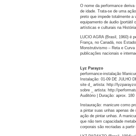
O nome da performance deriva d
de idade. Trata-se de uma ação
preto que impede totalmente a 
equipamento de áudio (portátil 
artísticas e culturais na Histór
LUCIO AGRA (Brasil, 1960) é per
França, no Canadá, nos Estados
Monstrutivismo – Reta e Curva 
publicações nacionais e intern
Lyz Parayzo
performance-instalação Manicur
Instalação: 01-09 DE JULHO D
site d_ artista: http://lyzparay
sobre _ artista: http://performat
Auditório | Duração: aprox. 180
Instauração: manicure como pro
a pintar suas unhas apenas de 
ação de pintar unhas. A manicur
que não tem capacidade metaból
corporais são recriadas a partir