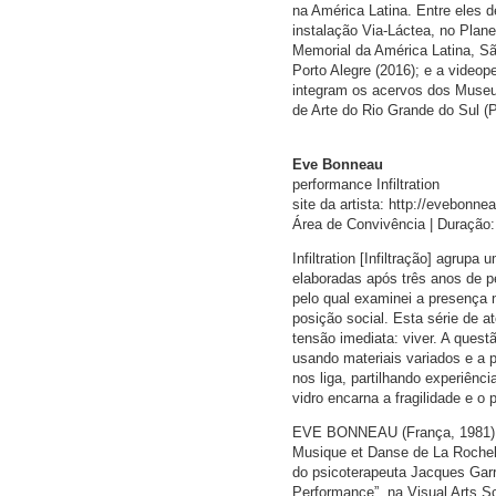
na América Latina. Entre eles 
instalação Via-Láctea, no Plane
Memorial da América Latina, Sã
Porto Alegre (2016); e a videop
integram os acervos dos Museu
de Arte do Rio Grande do Sul (P
Eve Bonneau
performance Infiltration
site da artista: http://evebonn
Área de Convivência | Duração:
Infiltration [Infiltração] agrup
elaboradas após três anos de pe
pelo qual examinei a presença 
posição social. Esta série de a
tensão imediata: viver. A ques
usando materiais variados e a
nos liga, partilhando experiênc
vidro encarna a fragilidade e o
EVE BONNEAU (França, 1981) é
Musique et Danse de La Rochell
do psicoterapeuta Jacques Garr
Performance”, na Visual Arts S