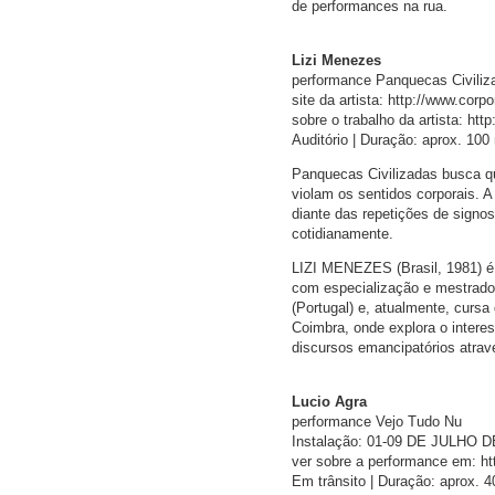
de performances na rua.
Lizi Menezes
performance Panquecas Civiliz
site da artista: http://www.corp
sobre o trabalho da artista: http
Auditório | Duração: aprox. 100
Panquecas Civilizadas busca qu
violam os sentidos corporais. A
diante das repetições de signo
cotidianamente.
LIZI MENEZES (Brasil, 1981) é f
com especialização e mestrado
(Portugal) e, atualmente, curs
Coimbra, onde explora o intere
discursos emancipatórios atravé
Lucio Agra
performance Vejo Tudo Nu
Instalação: 01-09 DE JULHO D
ver sobre a performance em: htt
Em trânsito | Duração: aprox. 