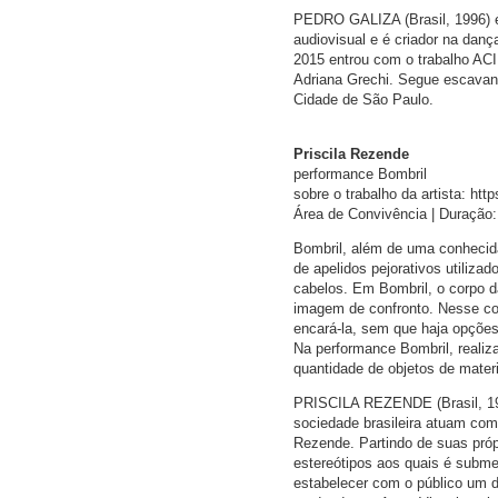
PEDRO GALIZA (Brasil, 1996) é 
audiovisual e é criador na dan
2015 entrou com o trabalho AC
Adriana Grechi. Segue escavand
Cidade de São Paulo.
Priscila Rezende
performance Bombril
sobre o trabalho da artista:
Área de Convivência | Duração:
Bombril, além de uma conhecida
de apelidos pejorativos utiliza
cabelos. Em Bombril, o corpo da
imagem de confronto. Nesse cont
encará-la, sem que haja opções
Na performance Bombril, realiz
quantidade de objetos de mater
PRISCILA REZENDE (Brasil, 1985
sociedade brasileira atuam com
Rezende. Partindo de suas própr
estereótipos aos quais é subme
estabelecer com o público um di