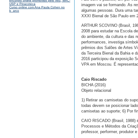
encontro online promovido pelo IMS, MAC-
USP e Pinacoteca
imagem vai se formando. As re
Curso online com Ana Paula Cohen no
algumas pessoas. Dura uma tar
b_arco
XXXI Bienal de São Paulo em 
ARTHUR SCOVINO (Brasil, 1980)
2008 para estudar na Escola d
do ambiente, da cultura e das r
performances, investiga símbol
prêmios dos Salões de Artes Vi
da Terceira Bienal da Bahia e 
2016 participou da exposição S
VPA em Moscou. É representado
Caio Riscado
BICHA (2016)
Objeto relacional
1) Retirar as camisetas do sup
todas devem se posicionar lado 
camisetas ao suporte; 6) Por f
CAIO RISCADO (Brasil, 1988) e
Processos e Métodos da Criação 
professor, performer, produtor e