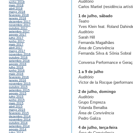
Auditório
junho 2018
maio 2018
Carlos Martiel (residência artíst
abril 2018
março 2018
fevereiro 2018
1 de julho, sábado
janeiro 2018
Teatro
dezembro 2017
novembro 2017
Yves Klein feat. Roland Dahind
outubro 2017
Auditório
setembro 2017
agosto 2017
Sarah Hill
julho 2017
junho 2017
Fernanda Magalhães
maio 2017
Área de Convivência
abril 2017
março 2017
Fernanda Silva & Sônia Sobral
novembro 2016
outubro 2016
setembro 2016
Conversa Performance e Geraç
agosto 2016
julho 2016
junho 2016
1 a 9 de julho
maio 2016
Auditório
fevereiro 2016
janeiro 2016
Victor de la Rocque (performanc
novembro 2015
outubro 2015
setembro 2015
2 de julho, domingo
agosto 2015
Auditório
julho 2015
junho 2015
Grupo Empreza
maio 2015
abril 2015
Yolanda Benalba
março 2015
Área de Convivência
fevereiro 2015
dezembro 2014
Pedro Galiza
novembro 2014
outubro 2014
setembro 2014
4 de julho, terça-feira
agosto 2014
Área de Convivência
julho 2014