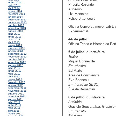
junho 2014
Priscila Rezende
maio 2014
abril 2014
Auditório
março 2014
Lizi Menezes
fevereiro 2014
janeiro 2014
Felipe Bittencourt
dezembro 2013
novembro 2013
outubro 2013
Oficina-Conversa-móvel Lab Li
setembro 2013
Experimental
agosto 2013
julho 2013
junho 2013
4-6 de julho
maio 2013
abril 2013
Oficina Teoria e História da Pe
março 2013
fevereiro 2013
janeiro 2013
5 de julho, quarta-feira
dezembro 2012
Teatro
novembro 2012
outubro 2012
Miguel Bonneville
setembro 2012
agosto 2012
Em trânsito
julho 2012
Ed Marte
junho 2012
maio 2012
Área de Convivência
abril 2012
Eve Bonneau
março 2012
fevereiro 2012
Em frente ao SESC
janeiro 2012
dezembro 2011
Élle de Bernardini
novembro 2011
outubro 2011
setembro 2011
6 de julho, quinta-feira
agosto 2011
Auditório
julho 2011
junho 2011
Grasiele Sousa a.k.a. Grasiel
maio 2011
Em trânsito
abril 2011
março 2011
Ed Marte