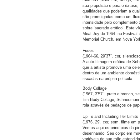
sua propulsão é para o êxtase, 
qualidades que poderiam a qual
são promulgadas como um flux
intensidade pelo complemento d
sobre ‘sagrado erótico’. Este v
Meat Joy de 1964: no Festival 
Memorial Church, em Nova York
Fuses
(1964-66, 29’37’’, cor, silencio
A auto-filmagem erótica de Sch
que a artista promove uma celeb
dentro de um ambiente domésti
riscadas na própria película.
Body Collage
(1967, 3’57’’, preto e branco, 
Em Body Collage, Schneemann pi
rola através de pedaços de pap
Up To and Including Her Limits
(1976, 29’, cor, som, filme em 
Vemos aqui os princípios da p
desenhando. Seu corpo em mov
variáveis de sua mão estendida