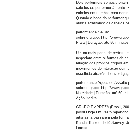
Dois performers se posicionam u
cabelos do performer à frente. 
cabelos em mechas para dentro 
Quando a boca do performer que
afasta arrastando os cabelos p
performance SeHão
sobre o grupo: http://www.gru
Praia | Duração: até 50 minutos
Um ou mais pares de performer
negociam entre si formas de s
relação dos próprios corpos e
movimentos de interação com os 
escolhido através de investiga
performance Ações de Assalto 
sobre o grupo: http://www.gru
Na cidade | Duração: até 50 mi
Ação inédita.
GRUPO EMPREZA (Brasil, 2001) 
possui hoje um vasto repertório
artistas já passaram pela for
Kanda, Babidu, Helô Sanvoy, J
Lemos.