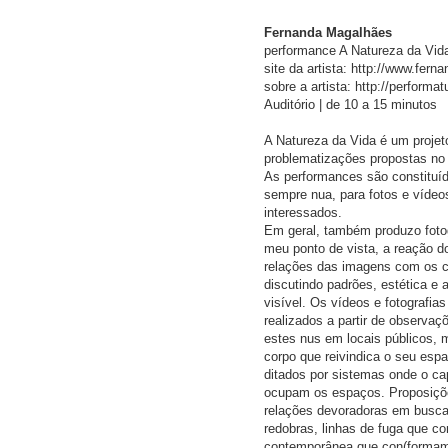
Fernanda Magalhães
performance A Natureza da Vid
site da artista: http://www.fer
sobre a artista: http://performa
Auditório | de 10 a 15 minutos
A Natureza da Vida é um projet
problematizações propostas no 
As performances são constituíd
sempre nua, para fotos e vídeos.
interessados.
Em geral, também produzo foto
meu ponto de vista, a reação d
relações das imagens com os c
discutindo padrões, estética e
visível. Os vídeos e fotografi
realizados a partir de observaç
estes nus em locais públicos, 
corpo que reivindica o seu esp
ditados por sistemas onde o ca
ocupam os espaços. Proposições
relações devoradoras em busca 
redobras, linhas de fuga que co
contemporânea que con(formam)