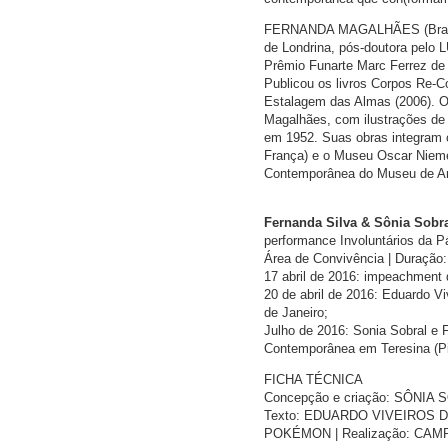
FERNANDA MAGALHÃES (Brasil, 1
de Londrina, pós-doutora pelo 
Prêmio Funarte Marc Ferrez de 
Publicou os livros Corpos Re-C
Estalagem das Almas (2006). Org
Magalhães, com ilustrações de 
em 1952. Suas obras integram o
França) e o Museu Oscar Niemey
Contemporânea do Museu de Art
Fernanda Silva & Sônia Sobr
performance Involuntários da Pá
Área de Convivência | Duração:
17 abril de 2016: impeachment 
20 de abril de 2016: Eduardo V
de Janeiro;
Julho de 2016: Sonia Sobral e
Contemporânea em Teresina (Pia
FICHA TÉCNICA
Concepção e criação: SÔNIA 
Texto: EDUARDO VIVEIROS D
POKÉMON | Realização: C