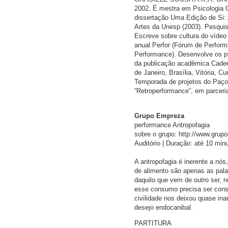
2002. É mestra em Psicologia C
dissertação Uma Edição de Si: 
Artes da Unesp (2003). Pesquisa
Escreve sobre cultura do vídeo 
anual Perfor (Fórum de Perform
Performance). Desenvolve os pr
da publicação acadêmica Cadern
de Janeiro, Brasília, Vitória, 
Temporada de projetos do Paço
“Retroperformance”, em parceri
Grupo Empreza
performance Antropofagia
sobre o grupo: http://www.gru
Auditório | Duração: até 10 min
A antropofagia é inerente a n
de alimento são apenas as pal
daquilo que vem de outro ser, 
esse consumo precisa ser cons
civilidade nos deixou quase in
desejo endocanibal.
PARTITURA