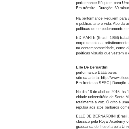
performance Réquiem para Um
Em trânsito | Duração: 60 minu
Na performance Réquiem para um
e público, arte e vida. Aborda
políticas de empoderamento e re
ED MARTE (Brasil, 1968) trabalh
corpo se coloca, artisticamen
na contemporaneidade, como de
poéticas visuais que vestem o 
Élle De Bernardini
performance Bááárbaros
site da artista: http://www.elle
Em frente ao SESC | Duração: 
No dia 16 de abril de 2015, às 
cidade universitária de Santa Ma
totalmente a voz. O grito é uma
repulsa aos atos bárbaros come
ÉLLE DE BERNARDINI (Brasil, 19
clássico pela Royal Academy of
graduanda de filosofia pela Un