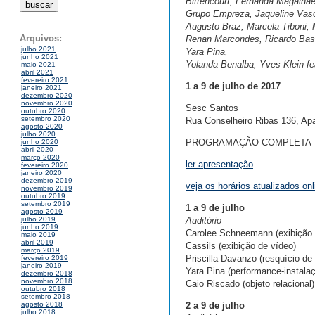
Bittencourt, Fernanda Magalhãe
Grupo Empreza, Jaqueline Vasc
Augusto Braz, Marcela Tiboni, M
Arquivos:
Renan Marcondes, Ricardo Basb
julho 2021
Yara Pina,
junho 2021
Yolanda Benalba, Yves Klein fe
maio 2021
abril 2021
fevereiro 2021
1 a 9 de julho de 2017
janeiro 2021
dezembro 2020
novembro 2020
Sesc Santos
outubro 2020
setembro 2020
Rua Conselheiro Ribas 136, Ap
agosto 2020
julho 2020
PROGRAMAÇÃO COMPLETA
junho 2020
abril 2020
março 2020
ler apresentação
fevereiro 2020
janeiro 2020
dezembro 2019
veja os horários atualizados onl
novembro 2019
outubro 2019
setembro 2019
1 a 9 de julho
agosto 2019
Auditório
julho 2019
junho 2019
Carolee Schneemann (exibição 
maio 2019
abril 2019
Cassils (exibição de vídeo)
março 2019
Priscilla Davanzo (resquício de
fevereiro 2019
janeiro 2019
Yara Pina (performance-instala
dezembro 2018
novembro 2018
Caio Riscado (objeto relacional)
outubro 2018
setembro 2018
2 a 9 de julho
agosto 2018
julho 2018