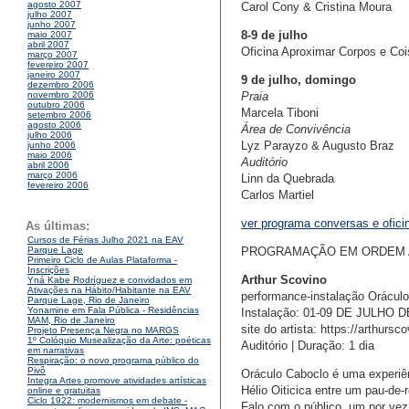
agosto 2007
Carol Cony & Cristina Moura
julho 2007
junho 2007
8-9 de julho
maio 2007
abril 2007
Oficina Aproximar Corpos e Co
março 2007
fevereiro 2007
janeiro 2007
9 de julho, domingo
dezembro 2006
Praia
novembro 2006
outubro 2006
Marcela Tiboni
setembro 2006
agosto 2006
Área de Convivência
julho 2006
Lyz Parayzo & Augusto Braz
junho 2006
maio 2006
Auditório
abril 2006
março 2006
Linn da Quebrada
fevereiro 2006
Carlos Martiel
ver programa conversas e ofici
As últimas:
Cursos de Férias Julho 2021 na EAV
PROGRAMAÇÃO EM ORDEM A
Parque Lage
Primeiro Ciclo de Aulas Plataforma -
Inscrições
Arthur Scovino
Yná Kabe Rodríguez e convidados em
Ativações na Hábito/Habitante na EAV
performance-instalação Orácul
Parque Lage, Rio de Janeiro
Yonamine em Fala Pública - Residências
Instalação: 01-09 DE JULHO D
MAM, Rio de Janeiro
site do artista: https://arthurs
Projeto Presença Negra no MARGS
1º Colóquio Musealização da Arte: poéticas
Auditório | Duração: 1 dia
em narrativas
Respiração: o novo programa público do
Pivô
Oráculo Caboclo é uma experiê
Integra Artes promove atividades artísticas
Hélio Oiticica entre um pau-de-
online e gratuitas
Ciclo 1922: modernismos em debate -
Falo com o público, um por vez