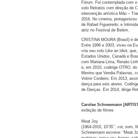
Fórum. Foi contemplada com o 
solo Retratos com direção de Cr
intervenção artística Mão – Tr
2016. No cinema, protagonizou 
de Rafael Figueiredo; e Intimi
atriz no Festival de Belém.
CRISTINA MOURA (Brasil) é dire
Entre 1996 e 2003, viveu na Eur
cria seu solo Like an Idiot, qu
Estados Unidos, Canadá e Bras
com Mariana Lima, Renato Linh
e, em 2010, codirige OTRO, do 
Menino que Vendia Palavras, c
Volmir Cordeiro. Em 2013, assi
dança para seis atores. Codiri
de Danças. Em 2014, dirige Retr
Carolee Schneemann [ARTIS
exibição de filmes
Meat Joy
(1964-2010, 10’35’’, cor, som, 
Schneemann escreve: “Meat Joy
matérias: peixe cru, frango, sa