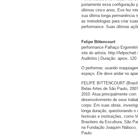
justamente essa configuração pú
últimos cinco anos, Eve fez int
sua última longa permanência 
as metodologias para criar sua
performance. Suas últimas açõe
Felipe Bittencourt
performance Palhaço Ergométr
site do artista: http://felpochat
Auditório | Duração: aprox. 120
O performer, usando maquiagem 
espaço. Ele deve andar no apar
FELIPE BITTENCOURT (Brasil, 19
Belas Artes de São Paulo, 2007
2010. Atua principalmente com
desenvolvimento de seus trabal
corpo. Em suas obras, investig
longa duração, questionando o 
festivais e instituições, como
Brasileiro da Escultura, São Pa
na Fundação Joaquim Nabuco, Re
Paulo.