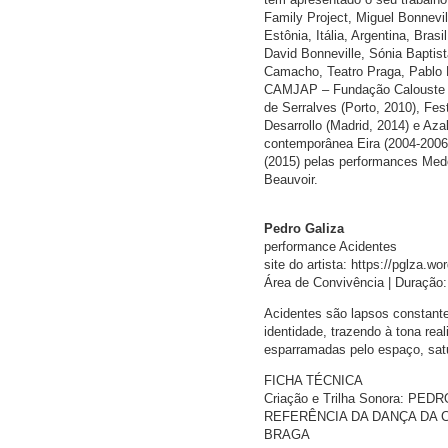
Family Project, Miguel Bonnevi
Estônia, Itália, Argentina, Bra
David Bonneville, Sónia Bapti
Camacho, Teatro Praga, Pablo Fi
CAMJAP – Fundação Calouste G
de Serralves (Porto, 2010), Fes
Desarrollo (Madrid, 2014) e Aza
contemporânea Eira (2004-2006
(2015) pelas performances Med
Beauvoir.
Pedro Galiza
performance Acidentes
site do artista: https://pglza.w
Área de Convivência | Duração:
Acidentes são lapsos constant
identidade, trazendo à tona real
esparramadas pelo espaço, sat
FICHA TÉCNICA
Criação e Trilha Sonora: 
REFERÊNCIA DA DANÇA DA CID
BRAGA