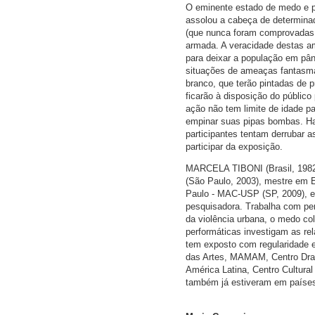
O eminente estado de medo e pe
assolou a cabeça de determinad
(que nunca foram comprovadas
armada. A veracidade destas a
para deixar a população em pân
situações de ameaças fantasma
branco, que terão pintadas de 
ficarão à disposição do públic
ação não tem limite de idade p
empinar suas pipas bombas. Hav
participantes tentam derrubar 
participar da exposição.
MARCELA TIBONI (Brasil, 1982)
(São Paulo, 2003), mestre em E
Paulo - MAC-USP (SP, 2009), e 
pesquisadora. Trabalha com per
da violência urbana, o medo co
performáticas investigam as rel
tem exposto com regularidade 
das Artes, MAMAM, Centro Drag
América Latina, Centro Cultura
também já estiveram em países