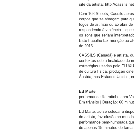
site da artista: http://cassils.net
Com 103 Shoots, Cassils apres
corpos que se abraçam para que
fogos de artifício ou ao abrir
respondendo à violência – que 
os sons que seriam interpreta
Este trabalho faz menção ao at
de 2016.
CASSILS (Canadá) é artista, dub
contextos sob a finalidade de i
estratégias usadas pelo FLUXUS
de cultura física, produção cin
Áustria, nos Estados Unidos, en
Ed Marte
performance Retratinho com V
Em trânsito | Duração: 60 minu
Ed Marte, ao se colocar à dispo
do artista, faz alusão ao mund
performance bem-humorada que 
de apenas 15 minutos de fama 