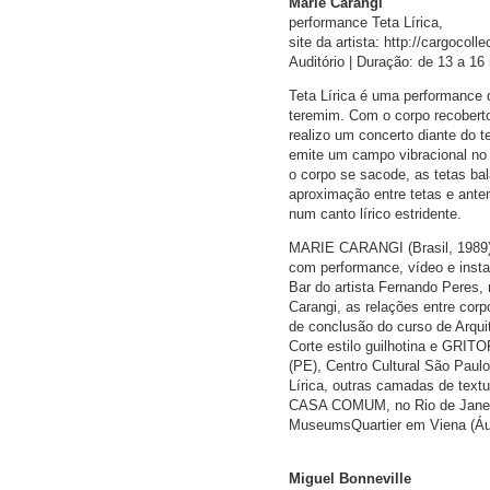
Marie Carangi
performance Teta Lírica,
site da artista: http://cargocol
Auditório | Duração: de 13 a 16
Teta Lírica é uma performance 
teremim. Com o corpo recoberto
realizo um concerto diante do
emite um campo vibracional no 
o corpo se sacode, as tetas b
aproximação entre tetas e ante
num canto lírico estridente.
MARIE CARANGI (Brasil, 1989) 
com performance, vídeo e insta
Bar do artista Fernando Peres
Carangi, as relações entre cor
de conclusão do curso de Arqui
Corte estilo guilhotina e GRI
(PE), Centro Cultural São Pau
Lírica, outras camadas de text
CASA COMUM, no Rio de Janeiro
MuseumsQuartier em Viena (Áus
Miguel Bonneville