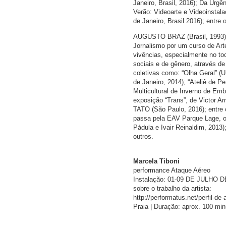
Janeiro, Brasil, 2016); Da Urgê
Verão: Videoarte e Videoinstal
de Janeiro, Brasil 2016); entre 
AUGUSTO BRAZ (Brasil, 1993) é
Jornalismo por um curso de Art
vivências, especialmente no to
sociais e de gênero, através d
coletivas como: “Olha Geral” (U
de Janeiro, 2014); “Ateliê de P
Multicultural de Inverno de Em
exposição “Trans”, de Victor Arr
TATO (São Paulo, 2016); entre 
passa pela EAV Parque Lage, o
Pádula e Ivair Reinaldim, 2013
outros.
Marcela Tiboni
performance Ataque Aéreo
Instalação: 01-09 DE JULHO D
sobre o trabalho da artista:
http://performatus.net/perfil-de
Praia | Duração: aprox. 100 mi