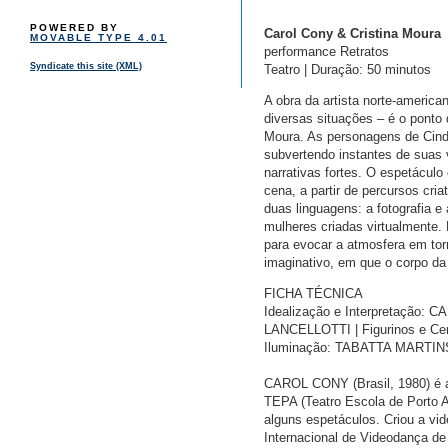
POWERED BY
Carol Cony & Cristina Moura
MOVABLE TYPE 4.01
performance Retratos
Syndicate this site (XML)
Teatro | Duração: 50 minutos
A obra da artista norte-americ
diversas situações – é o ponto d
Moura. As personagens de Cind
subvertendo instantes de suas
narrativas fortes. O espetáculo 
cena, a partir de percursos cria
duas linguagens: a fotografia 
mulheres criadas virtualmente. 
para evocar a atmosfera em tor
imaginativo, em que o corpo da 
FICHA TÉCNICA
Idealização e Interpretação:
LANCELLOTTI | Figurinos e C
Iluminação: TABATTA MARTINS
CAROL CONY (Brasil, 1980) é at
TEPA (Teatro Escola de Porto Al
alguns espetáculos. Criou a vid
Internacional de Videodança de