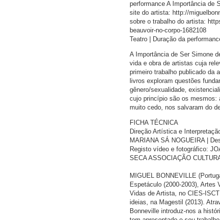
performance A Importância de 
site do artista: http://miguelb
sobre o trabalho do artista: htt
beauvoir-no-corpo-1682108
Teatro | Duração da performanc
A Importância de Ser Simone de
vida e obra de artistas cuja re
primeiro trabalho publicado da
livros exploram questões funda
gênero/sexualidade, existencia
cujo princípio são os mesmos: 
muito cedo, nos salvaram do d
FICHA TÉCNICA
Direção Artística e Interpret
MARIANA SÁ NOGUEIRA | Des
Registo vídeo e fotográfico:
SECA ASSOCIAÇÃO CULTURA
MIGUEL BONNEVILLE (Portugal,
Espetáculo (2000-2003), Artes 
Vidas de Artista, no CIES-ISCT
ideias, na Magestil (2013). Atr
Bonneville introduz-nos a histó
tem apresentado o seu trabalho 