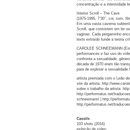
concentração e a intensidade b
Interior Scroll – The Cave
(1975-1995, 7’30’’, cor, som, f
Em uma vasta caverna subterrâ
Scroll, que consistem em ler o
vaginas. Cada pergaminho enca
texto extraído funde a teoria 
CAROLEE SCHNEEMANN (Estados U
performances e faz uso do víde
confronta a sexualidade, gêner
década de 1970 eram tão trans
para de explorar a sexualidade f
artista premiada com o Leão d
site da artista: http://www.ca
sobre o trabalho da artista: htt
http://performatus.net/traducoe
schneemann/ | http://performatus
http://performatus.net/traducoe
Cassils
103 shots (2016)
exibição de vídeo