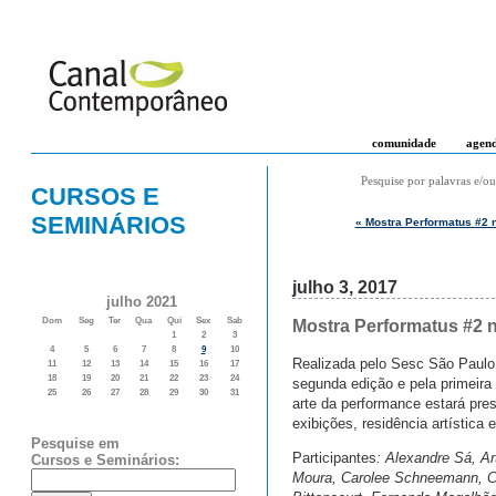
comunidade
agen
Pesquise por palavras e/ou
CURSOS E
SEMINÁRIOS
« Mostra Performatus #2 
julho 3, 2017
julho 2021
Dom
Seg
Ter
Qua
Qui
Sex
Sab
Mostra Performatus #2 
1
2
3
4
5
6
7
8
9
10
Realizada pelo Sesc São Paulo
11
12
13
14
15
16
17
18
19
20
21
22
23
24
segunda edição e pela primeira
25
26
27
28
29
30
31
arte da performance estará pres
exibições, residência artística 
Pesquise em
Participantes
: Alexandre Sá, Ar
Cursos e Seminários:
Moura, Carolee Schneemann, Cas