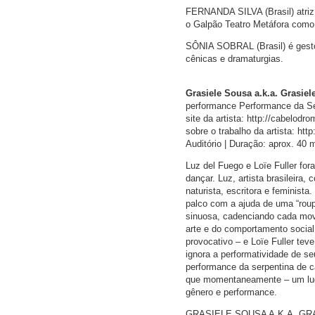
FERNANDA SILVA (Brasil) atriz
o Galpão Teatro Metáfora como 
SÔNIA SOBRAL (Brasil) é gestor
cênicas e dramaturgias.
Grasiele Sousa a.k.a. Grasie
performance Performance da Se
site da artista: http://cabelodr
sobre o trabalho da artista: http
Auditório | Duração: aprox. 40 
Luz del Fuego e Loïe Fuller f
dançar. Luz, artista brasileir
naturista, escritora e feminis
palco com a ajuda de uma “roupa
sinuosa, cadenciando cada mov
arte e do comportamento social,
provocativo – e Loïe Fuller te
ignora a performatividade de se
performance da serpentina de c
que momentaneamente – um luga
gênero e performance.
GRASIELE SOUSA A.K.A. GRASI