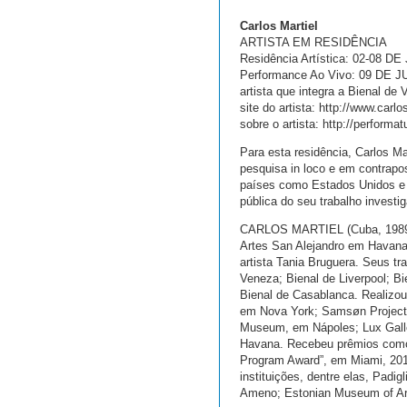
Carlos Martiel
ARTISTA EM RESIDÊNCIA
Residência Artística: 02-08 D
Performance Ao Vivo: 09 DE JUL
artista que integra a Bienal de
site do artista: http://www.carlo
sobre o artista: http://performa
Para esta residência, Carlos Mar
pesquisa in loco e em contrap
países como Estados Unidos e C
pública do seu trabalho investi
CARLOS MARTIEL (Cuba, 1989) 
Artes San Alejandro em Havana.
artista Tania Bruguera. Seus t
Veneza; Bienal de Liverpool; Bi
Bienal de Casablanca. Realizou
em Nova York; Samsøn Projects
Museum, em Nápoles; Lux Galle
Havana. Recebeu prêmios como
Program Award”, em Miami, 2014
instituições, dentre elas, Pad
Ameno; Estonian Museum of Art